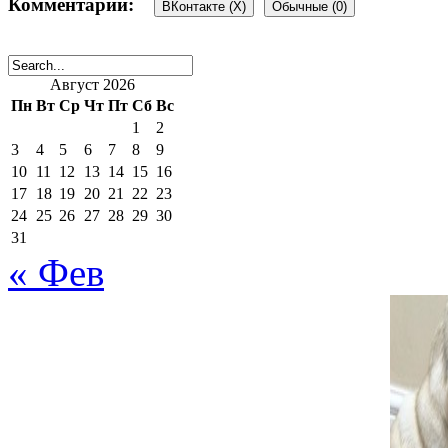
Комментарии:
ВКонтакте (
X
)
Обычные (0)
Добавить комментарий
Август 2026
Пн
Вт
Ср
Чт
Пт
Сб
Вс
1
2
Ваш адрес email не будет 
3
4
5
6
7
8
9
10
11
12
13
14
15
16
17
18
19
20
21
22
23
поля помечены
*
24
25
26
27
28
29
30
31
« Фев
Комментарий
*
поставьте галочку если хотите получать на почту уведомлен
Имя
*