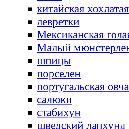
китайская хохлатая
левретки
Мексиканская гола
Малый мюнстерле
шпицы
порселен
португальская овч
салюки
стабихун
шведский лапхунд