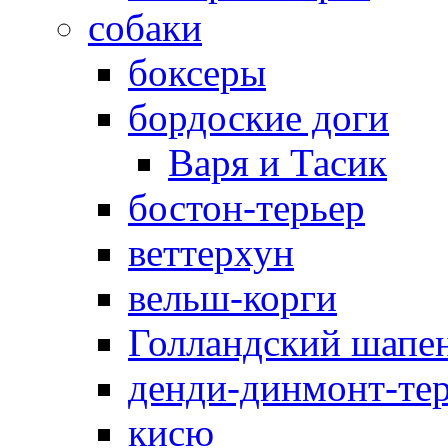
собаки
боксеры
бордоские доги
Варя и Тасик
бостон-терьер
веттерхун
вельш-корги
Голландский шапе
денди-динмонт-те
кисю