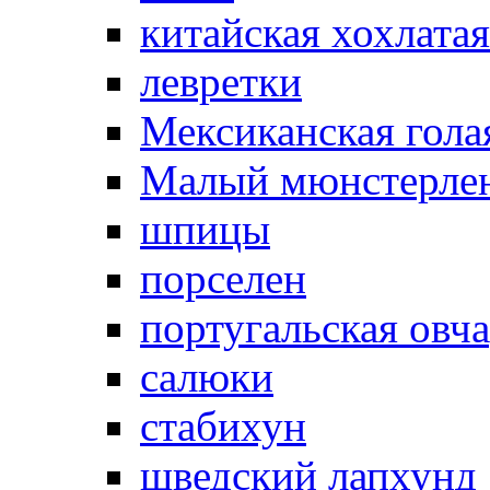
китайская хохлатая
левретки
Мексиканская гола
Малый мюнстерле
шпицы
порселен
португальская овч
салюки
стабихун
шведский лапхунд