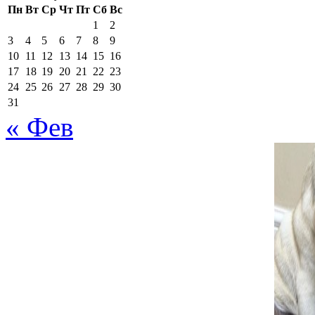
One Comment
Пн
Вт
Ср
Чт
Пт
Сб
Вс
1
2
3
4
5
6
7
8
9
10
11
12
13
14
15
16
17
18
19
20
21
22
23
китайская хохлатая со
24
25
26
27
28
29
30
31
Ассоциация Защиты Ж
« Фев
29 января, 2013 в 2:32 
[…] Китайская хохлатая
Ответить
Добавить комментарий