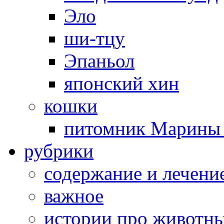
Эло
ши-тцу
Эпаньол
японский хин
кошки
питомник Марины 
рубрики
cодержание и лечени
важное
истории про животн