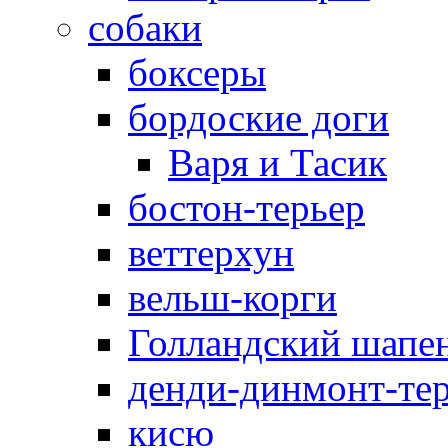
собаки
боксеры
бордоские доги
Варя и Тасик
бостон-терьер
веттерхун
вельш-корги
Голландский шапе
денди-динмонт-те
кисю