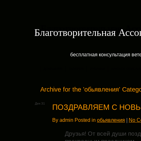
Благотворительная Асс
бесплатная консультация ве
ДОМАШНЯЯ
ГАЛЕРЕЯ
РУБРИКИ
КРАТКОЕ ОПИСАН
Archive for the 'обьявления' Categ
Дек 31
ПОЗДРАВЛЯЕМ С НОВЫ
By admin Posted in
обьявления
|
No C
Друзья! От всей души поз