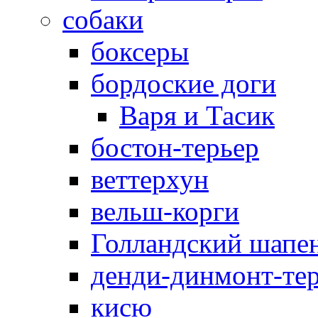
собаки
боксеры
бордоские доги
Варя и Тасик
бостон-терьер
веттерхун
вельш-корги
Голландский шапе
денди-динмонт-те
кисю