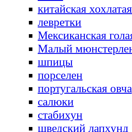
китайская хохлатая
левретки
Мексиканская гола
Малый мюнстерле
шпицы
порселен
португальская овч
салюки
стабихун
шведский лапхунд