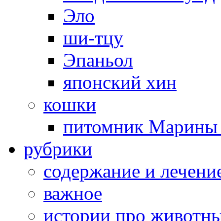
Эло
ши-тцу
Эпаньол
японский хин
кошки
питомник Марины 
рубрики
cодержание и лечени
важное
истории про животн