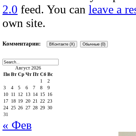
2.0
feed. You can
leave a r
own site.
Комментарии:
ВКонтакте (
X
)
Обычные (0)
Добавить комментарий
Август 2026
Пн
Вт
Ср
Чт
Пт
Сб
Вс
1
2
Ваш адрес email не будет 
3
4
5
6
7
8
9
10
11
12
13
14
15
16
17
18
19
20
21
22
23
поля помечены
*
24
25
26
27
28
29
30
31
« Фев