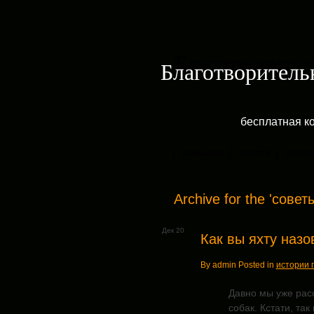
Благотворитель
бесплатная к
ДОМАШНЯЯ
ГАЛЕРЕЯ
РУБРИК
Archive for the 'сове
Дек 20
Как вы яхту назо
By admin Posted in
истории 
Давно мы уже рас
собак. Кстати, та