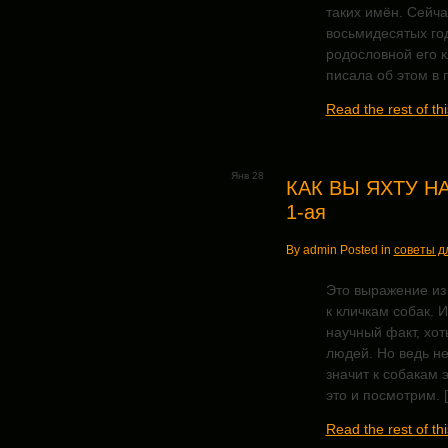
таких имён. Сейча
восьмидесятых го
родословной его к
писала об этом в п
Read the rest of thi
Янв 28
КАК ВЫ ЯХТУ НА
1-ая
By admin Posted in
советы д
Это выражение из
к кличкам собак.
научный факт, хо
людей. Но ведь не
значит к собакам 
это и посмотрим. 
Read the rest of thi