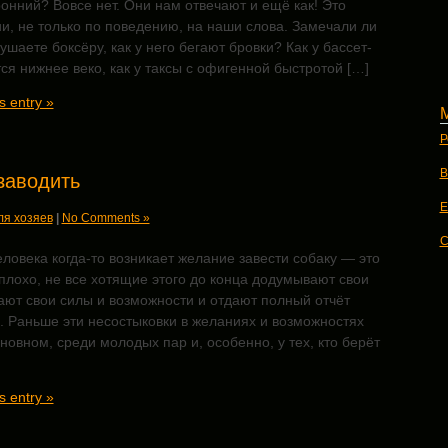
онний? Вовсе нет. Они нам отвечают и ещё как! Это
и, не только по поведению, на наши слова. Замечали ли
нушаете боксёру, как у него бегают бровки? Как у бассет-
ся нижнее веко, как у таксы с офигенной быстротой […]
s entry »
Р
В
заводить
E
ля хозяев
|
No Comments »
C
еловека когда-то возникает желание завести собаку — это
плохо, не все хотящие этого до конца додумывают свои
ают свои силы и возможности и отдают полный отчёт
. Раньше эти несостыковки в желаниях и возможностях
новном, среди молодых пар и, особенно, у тех, кто берёт
s entry »