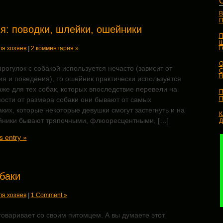
В
П
я: поводки, шлейки, ошейники
П
Ш
ля хозяев
|
2 комментария »
О
рогулок с собакой используется нечасто (зависит от
С
Н
я и поведения), то ошейник практически используется
аже для тех собак, которых впоследствие перевели на
П
П
мости от размера собаки они бывают от самых
ких, которые некоторые девушки смогут застегнуть и на
К
йники бывают тряпочными, флюоресцентными, […]
s entry »
баки
ля хозяев
|
1 Comment »
оваривает со своим питомцем. А вы думаете этот