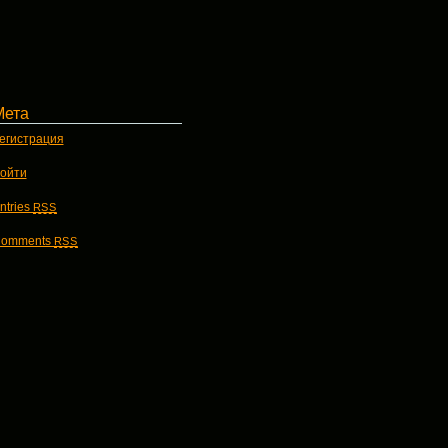
Мета
егистрация
ойти
ntries
RSS
omments
RSS