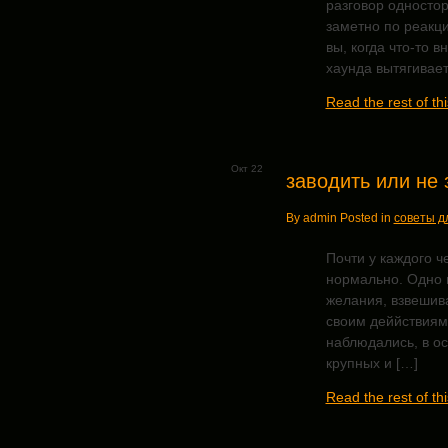
разговор одностор
заметно по реакци
вы, когда что-то в
хаунда вытягивает
Read the rest of thi
Окт 22
заводить или не 
By admin Posted in
советы д
Почти у каждого ч
нормально. Одно 
желания, взвешив
своим деййствиям
наблюдались, в ос
крупных и […]
Read the rest of thi