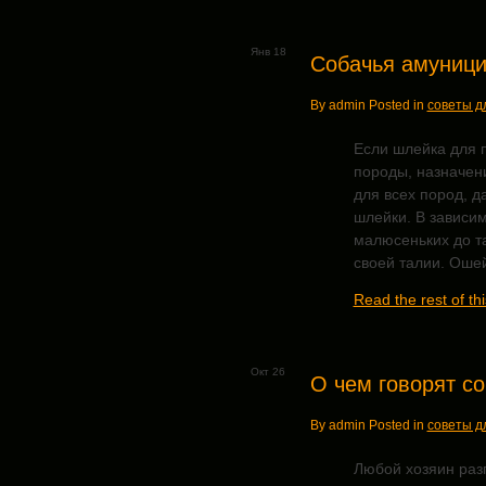
Янв 18
Собачья амуници
By admin Posted in
советы д
Если шлейка для п
породы, назначени
для всех пород, д
шлейки. В зависи
малюсеньких до та
своей талии. Оше
Read the rest of thi
Окт 26
О чем говорят со
By admin Posted in
советы д
Любой хозяин разг