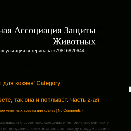
ная Ассоциация Защиты
Животных
онсультация ветеринара +79816820644
И
КРАТКОЕ ОПИСАНИЕ ПОРОД
ОБЬЯВЛЕНИЯ
КАРТА САЙТА
ВЕТЕРИНАР
ты для хозяев' Category
вёте, так она и поплывёт. Часть 2-ая
про животных
,
советы для хозяев
|
No Comments »
сказывали о странных, смешных и непонятных кличках у
к и не дождались комментариев по поводу придумывания