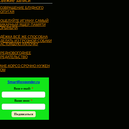
Свежие записи
ОЗВРАЩЕНИЕ БЛУДНОГО
ОПУГАЯ
ОЦЕЛУЙТЕ ИГУАНУ. САМЫЙ
ИКАРНЫЙ ЯЩЕР. ПАМЯТИ
ГОРЫНЫЧА
ДЁЖКА ВСЁ ЖЕ СПОСОБНА
ДЕЛАТЬ ИЗ ГРОЗНОЙ СОБАКИ
АСТОЯЩУЮ ЛАПОЧКУ
РЕДНОВОГОДНЕЕ
РЕДАТЕЛЬСТВО
АНЕ-КОРСО СРОЧНО НУЖЕН
ДОМ
SmartResponder.ru
Ваш e-mail:
*
Ваше имя:
*