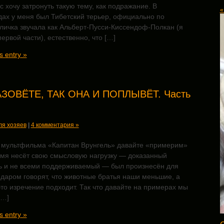
с хочу затронуть такую тему, как подражание. В
«
дах у меня был Тибетский терьер, официально по
личка звучала как Альберт-Пусси-Киссендоф-Полкан (я
ервой части), естественно, что […]
s entry »
ЗОВЁТЕ, ТАК ОНА И ПОПЛЫВЁТ. Часть
ля хозяев
|
4 комментария »
 мультфильма «Капитан Врунгель» давайте «примерим»
 Имя несёт свою смысловую нагрузку — доказанный
ть и не всеми поддерживаемый — был произнесён для
даром говорят, что животные братья наши меньшие, а
это изречение подходит. Так что давайте на примерах мы
[…]
s entry »