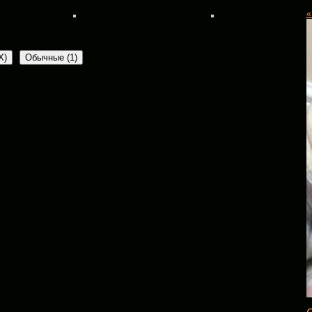
«
X
)
Обычные (1)
 Ассоциация Защиты Животных
:
Обязательные поля помечены
*