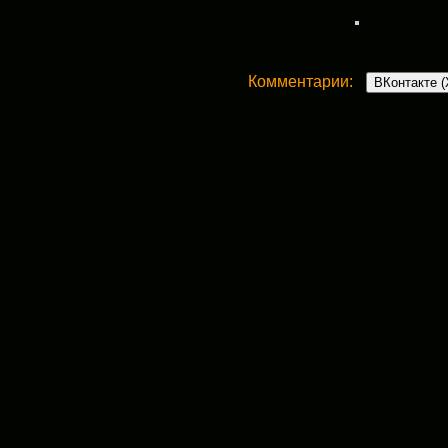
Комментарии:
ВКонтакте (
One Comment
порселен | Благотворительная
18 января, 2013 в 11:15 дп
[…] порселен […]
Ответить
Добавить комментарий
Ваш адрес email не будет опубликован.
Комментарий
*