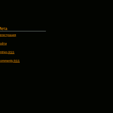
Мета
егистрация
ойти
ntries
RSS
omments
RSS