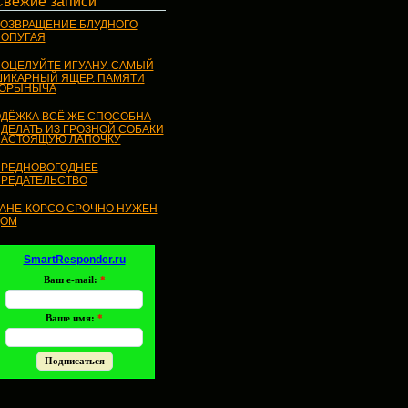
Свежие записи
ОЗВРАЩЕНИЕ БЛУДНОГО
ОПУГАЯ
ОЦЕЛУЙТЕ ИГУАНУ. САМЫЙ
ИКАРНЫЙ ЯЩЕР. ПАМЯТИ
ГОРЫНЫЧА
ДЁЖКА ВСЁ ЖЕ СПОСОБНА
ДЕЛАТЬ ИЗ ГРОЗНОЙ СОБАКИ
АСТОЯЩУЮ ЛАПОЧКУ
РЕДНОВОГОДНЕЕ
РЕДАТЕЛЬСТВО
АНЕ-КОРСО СРОЧНО НУЖЕН
ДОМ
SmartResponder.ru
Ваш e-mail:
*
Ваше имя:
*