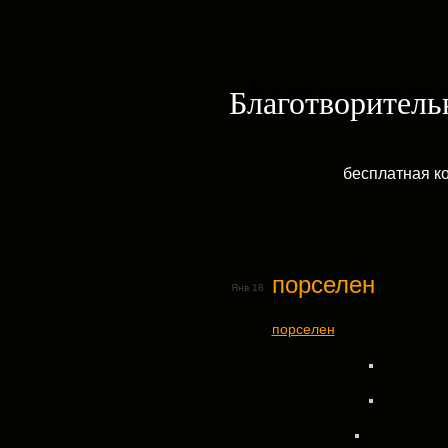
Благотворитель
бесплатная к
ДОМАШНЯЯ
ГАЛЕРЕЯ
РУБРИК
порселен
Янв 18
порселен