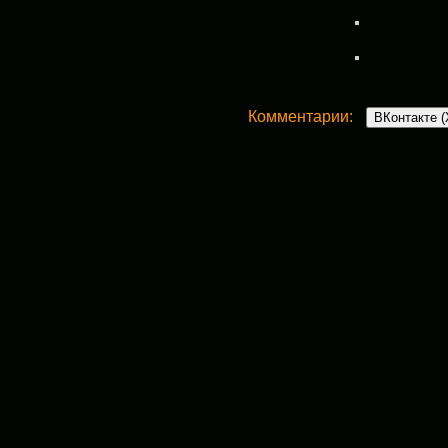
Комментарии:
ВКонтакте (
One Comment
денди-динмонт-терьер | Благо
21 февраля, 2013 в 2:50 пп
[…] галерея с фото породы здесь
Ответить
Добавить комментарий
Ваш адрес email не будет опубликован.
Комментарий
*