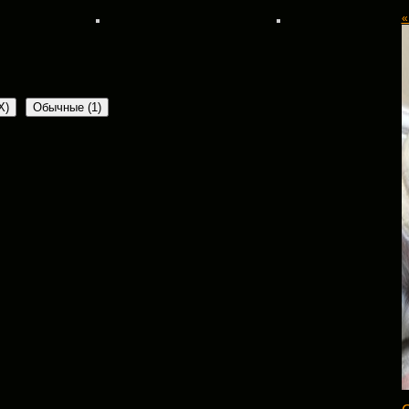
«
X
)
Обычные (1)
творительная Ассоциация Защиты Животных
:
 […]
Обязательные поля помечены
*