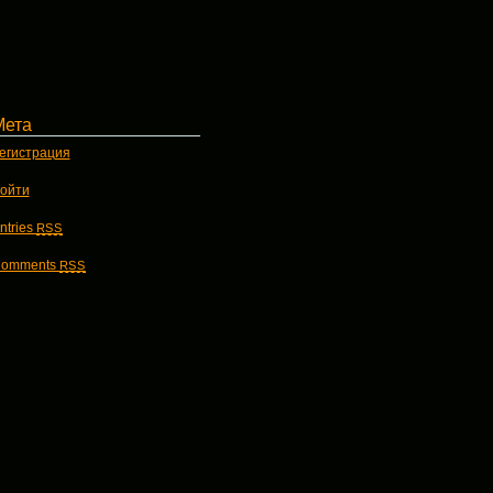
Мета
егистрация
ойти
ntries
RSS
omments
RSS