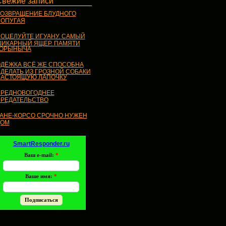
Свежие записи
ОЗВРАЩЕНИЕ БЛУДНОГО
ОПУГАЯ
ОЦЕЛУЙТЕ ИГУАНУ. САМЫЙ
ИКАРНЫЙ ЯЩЕР. ПАМЯТИ
ГОРЫНЫЧА
ДЁЖКА ВСЁ ЖЕ СПОСОБНА
ДЕЛАТЬ ИЗ ГРОЗНОЙ СОБАКИ
АСТОЯЩУЮ ЛАПОЧКУ
РЕДНОВОГОДНЕЕ
РЕДАТЕЛЬСТВО
АНЕ-КОРСО СРОЧНО НУЖЕН
ДОМ
SmartResponder.ru
Ваш e-mail:
*
Ваше имя:
*