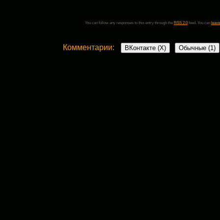
You can follow any responses to this entry through the
RSS 2.0
feed. You can
leave
Комментарии:
ВКонтакте (
X
)
Обычные (1)
Добавить комментарий
Ваш адрес email не будет опубликован.
Обязательные поля пом
Комментарий
*
поставьте галочку если хотите получать на почту уведомления о новых комент
Имя
*
Email
*