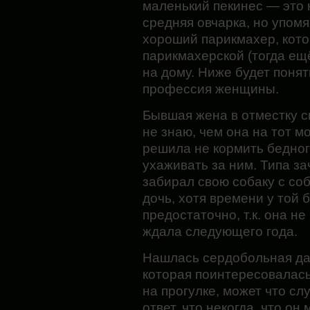
маленький пекинес — это 
средняя овчарка, но упомя
хороший парикмахер, кото
парикмахерской (тогда ещ
на дому. Ниже будет поня
профессия женщины.
Бывшая жена в отместку с
не знаю, чем она на тот м
решила не кормить бедного
ухаживать за ним. Типа за
забирал свою собаку с со
дочь, хотя времени у той 
предостаточно, т.к. она не
ждала следующего года.
Нашлась сердобольная да
которая поинтересовалась
на прогулке, может что сл
ответ, что некогда, что он