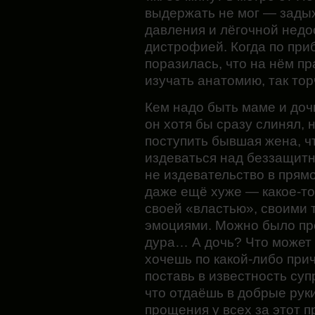
выдержать не мог — зады
давления и лёгочной нед
дистрофией. Когда по приб
поразилась, что на нём п
изучать анатомию, так тор
Кем надо быть маме и дочк
он хотя бы сразу слинял, 
поступить бывшая жена, чт
издеваться над беззащит
не издевательство в прямо
даже ещё хуже — какое-т
своей «властью», своими
эмоциями. Можно было про
дура… А дочь? Что может
хочешь по какой-либо при
поставь в известность суп
что отдаёшь в добрые ру
прощения у всех за этот 