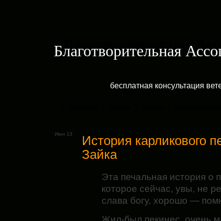
Благотворительная Асс
бесплатная консультация ве
ДОМАШНЯЯ
ГАЛЕРЕЯ
РУБРИКИ
КРАТКОЕ ОПИСАН
Июн 13
История карликового п
Зайка
Эта печальная история о 
которое сейчас, увы, не р
слава богу, хорошо — помн
Жил-был пекинес, очень 