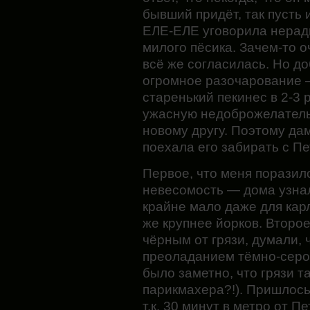
бывший придёт, так пусть
ЕЛЕ-ЕЛЕ уговорила неради
милого пёсика. Зачем-то 
всё же согласилась. Но 
огромное разочарование 
старенький пекинес в 2-3
ужасную недоброжелатель
новому другу. Поэтому да
поехала его забирать с П
Первое, что меня поразило
невесомость — дома узнали
крайне мало даже для карл
же крупнее йорков. Второе
чёрным от грязи, думали,
преоладанием тёмно-серог
было заметно, что грязи та
парикмахера?!). Пришлось 
т.к. 30 минут в метро от П