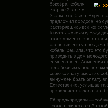
боксёра, кобеля
старше 3-х лет».
Звонков не было. Вдруг п
предложил бордоса, но сук
растерявшись всё же согл
Как-то к женскому роду д
этого момента она относил
расценив, что у неё дома 
кобель, решила, что это б
приводить в дом молодого
сомневалась. Сомнения стё
него безвыходное положен
свою комнату вместе с соб
вынужден брать оплату в
Естественно, услышав тако
проволочек сказала, что б
Её предупредили — собака
кроме пекинеса ещё такой