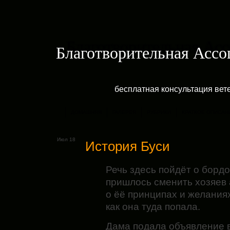
Благотворительная Асс
бесплатная консультация ве
ДОМАШНЯЯ
ГАЛЕРЕЯ
РУБРИКИ
КРАТКОЕ ОПИСАН
Июл 18
История Буси
Речь здесь пойдёт о бордо
пришлось сменить хозяев а
о ёё принципах и желания
как она туда попала.
Дама подала объявление в