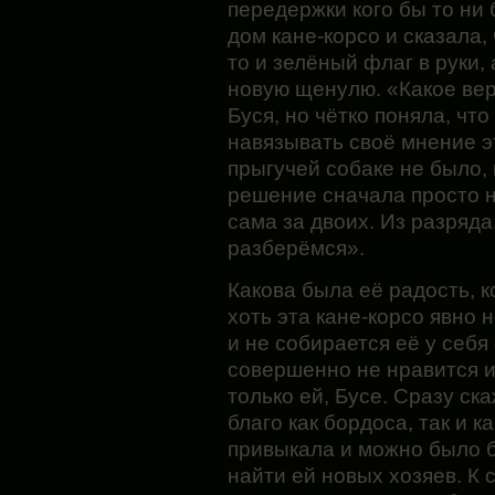
передержки кого бы то ни 
дом кане-корсо и сказала,
то и зелёный флаг в руки, 
новую щенулю. «Какое ве
Буся, но чётко поняла, чт
навязывать своё мнение э
прыгучей собаке не было,
решение сначала просто н
сама за двоих. Из разряда
разберёмся».
Какова была её радость, к
хоть эта кане-корсо явно 
и не собирается её у себя 
совершенно не нравится и
только ей, Бусе. Сразу ск
благо как бордоса, так и к
привыкала и можно было б
найти ей новых хозяев. К с