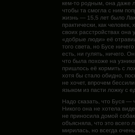
кем-то родным, она даже 
чтобы та смогла с ним по
жизнь — 15,5 лет было Ла
практически, как человек, 
своих расстройствах она 
«добрые люди» её отравил
того света, но Бусе ничег
есть, ни гулять, ничего. О
что была похоже на узник
пришлось её кормить с лож
хотя бы стало обидно, пос
не хочет, впрочем бессил
языком из пасти ложку с е
Надо сказать, что Буся — 
Никого она не хотела виде
не приносила домой собак 
объясняла, что это всего 
мирилась, но всегда очен