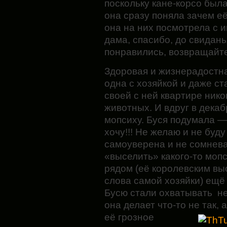
поскольку кане-корсо был
она сразу поняла зачем е
она на них посмотрела с и
дама, спасибо, до свидань
понравились, возвращайте
Здоровая и жизнерадостн
одна с хозяйкой и даже ст
своей с ней квартире нико
животных. И вдруг в дека
мопсиху. Буся подумала —
хочу!!! Не желаю и не буд
самоуверена и не сомнева
«выселить» какого-то мопс
рядом (её королевским вы
слова самой хозяйки) ещё 
Бусю стали охватывать не 
она делает что-то не так, 
её
грозное