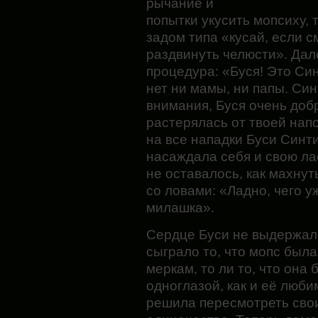
рычание и
попытки укусить мопсиху, 
задом типа «кусай, если 
раздвинуть челюсти». Дал
процедура: «Буся! Это Син
нет ни мамы, ни папы. Си
внимания, Буся очень добр
растерялась от твоей нап
на все нападки Буси Синт
насаждала себя и свою лас
не оставалось, как махнут
со ловами: «Ладно, чего уж
милашка».
Сердце Буси не выдержало
сыграло то, что мопс была
меркам, то ли то, что она
одноглазой, как и её люби
решила пересмотреть сво