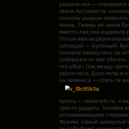
решила она — справимся и
звали Антуанетта, хозяева
поэтому решили поменять 
жизнь. Теперь её звали Бу
вместо лая она издавала р
Потом имя модернизирова
ситуации — Бусенций, Бус
сначала накинулась на кот
собирался от неё убегать.
что убьёт (так между проч
укусит кота, Буся легко и
на пекинеса — опять те ж
кусать — пожалуйста, я ве
просто ударить. Хозяйка в
успокаивающими словами: 
Фрэнки, самый шикарный ко
он тебя будет защищать, к