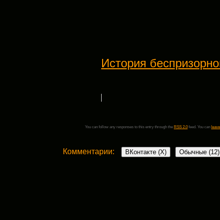
История беспризорно
You can follow any responses to this entry through the
RSS 2.0
feed. You can
leave
Комментарии:
ВКонтакте (
X
)
Обычные (12)
12 комментариев
Татьяна
: