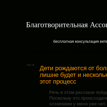
Благотворительная Асс
бесплатная консультация ве
ДОМАШНЯЯ
ГАЛЕРЕЯ
РУБРИКИ
КРАТКОЕ ОПИСАН
Апр 08
Дети рождаются от бол
лишне будет и несколь
этот процесс
Речь в этом рассказе пойд
Поскольку это происходило
хозяевами у меня уже нет,