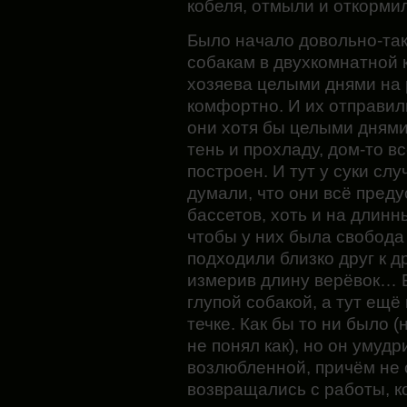
кобеля, отмыли и откорми
Было начало довольно-так
собакам в двухкомнатной к
хозяева целыми днями на
комфортно. И их отправили
они хотя бы целыми днями
тень и прохладу, дом-то в
построен. И тут у суки слу
думали, что они всё пред
бассетов, хоть и на длинны
чтобы у них была свобода
подходили близко друг к д
измерив длину верёвок… Б
глупой собакой, а тут ещё 
течке. Как бы то ни было (
не понял как), но он умуд
возлюбленной, причём не 
возвращались с работы, ко