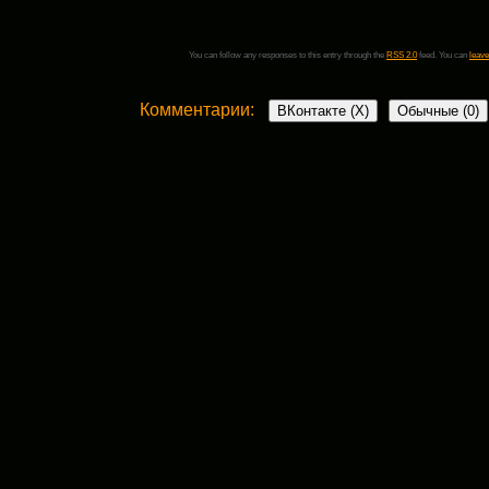
You can follow any responses to this entry through the
RSS 2.0
feed. You can
leave
Комментарии:
ВКонтакте (
X
)
Обычные (0)
Добавить комментарий
Ваш адрес email не будет опубликован.
Обязательные поля пом
Комментарий
*
поставьте галочку если хотите получать на почту уведомления о новых комент
Имя
*
Email
*