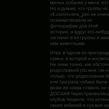
милых собачек у меня, ес
Но я думаю, что группы v
vk.com/svarta_pim не очен
позаимствовали
их
фотографии для этой
истории, а вдруг кто-нибу
заглянет в их группы и з
ими животными.
Итак, в одном из пригоро
семья, в которой и воспит
Не знаю точно, как обстоял
родословной (по мне так 
только, что родословная 
или три раза собака была 
вязки её никак ставить не 
ДОСААФ перестраивалась 
клубов творили, что хотел
своих кобелей и сук вне з