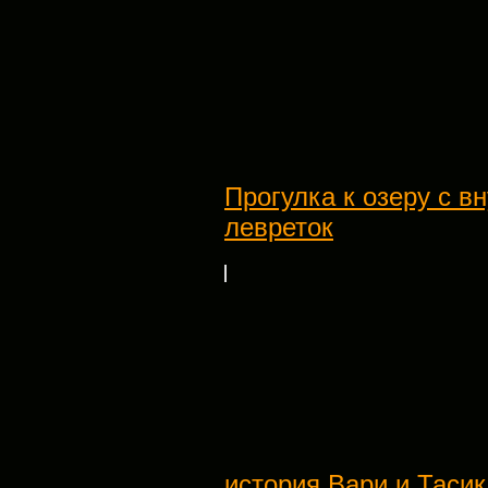
Прогулка к озеру с в
левреток
история Вари и Тасик