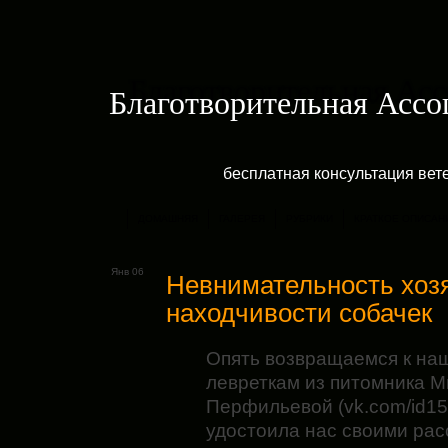
Благотворительная Асс
бесплатная консультация ве
ДОМАШНЯЯ
ГАЛЕРЕЯ
РУБРИКИ
КРАТКОЕ ОПИСАН
Янв 06
Невнимательность хоз
находчивости собачек
Опять возвращаемся к на
левреткам из питомника 
Перфильевой (vk.com/id15
удостоила нас своими рас