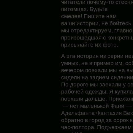
читатели почему-то стесн
питомцах. Будьте
смелее! Пишите нам
ваши истории, не бойтесь
мы отредактируем, главно
произошедшая с конкретн
присылайте их фото.
А эта история из серии н
умных, не в пример им, соб
вечером поехали мы на вы
сидели на заднем сидении
По дороге мы заехали у с
рабочей одежды. Я купила
поехали дальше. Приехали
— нет
маленькой Фани — 
Адельфанта Фантазия Века
обратно в город за сорок 
час-полтора. Подъезжаем 