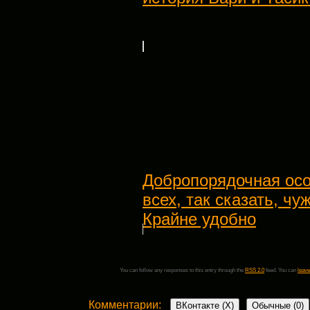
Добропорядочная осо
всех, так сказать, ч
Крайне удобно
You can follow any responses to this entry through the
RSS 2.0
feed. You can
leave
Комментарии:
ВКонтакте (
X
)
Обычные (0)