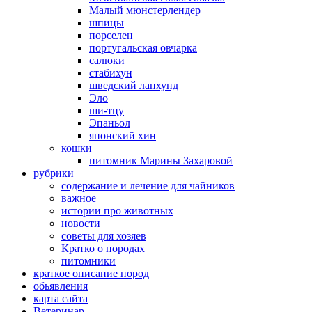
Малый мюнстерлендер
шпицы
порселен
португальская овчарка
салюки
стабихун
шведский лапхунд
Эло
ши-тцу
Эпаньол
японский хин
кошки
питомник Марины Захаровой
рубрики
cодержание и лечение для чайников
важное
истории про животных
новости
советы для хозяев
Кратко о породах
питомники
краткое описание пород
обьявления
карта сайта
Ветеринар