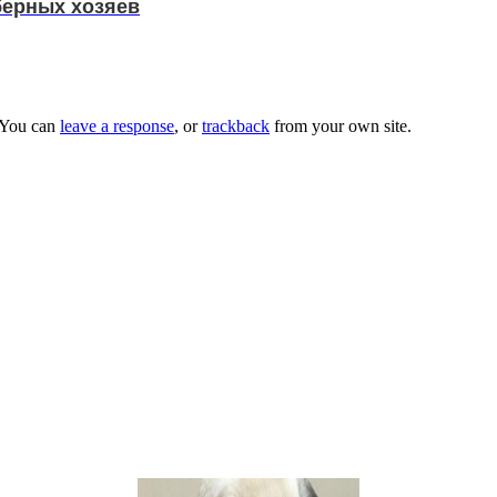
берных хозяев
 You can
leave a response
, or
trackback
from your own site.
ди привыкли думать 🙂