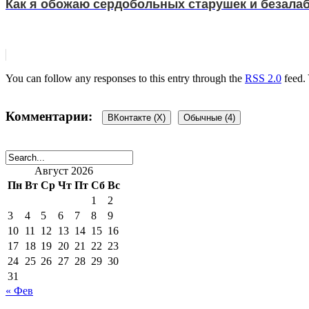
Как я обожаю сердобольных старушек и безала
You can follow any responses to this entry through the
RSS 2.0
feed.
Комментарии:
ВКонтакте (
X
)
Обычные (4)
Август 2026
4 комментария
Пн
Вт
Ср
Чт
Пт
Сб
Вс
1
2
3
4
5
6
7
8
9
10
11
12
13
14
15
16
Олли
:
17
18
19
20
21
22
23
2 июля, 2016 в 8:01 пп
24
25
26
27
28
29
30
А я давно подозреваю, что кошки гораздо умнее, чем лю
31
« Фев
Ответить