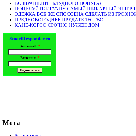
ВОЗВРАЩЕНИЕ БЛУДНОГО ПОПУГАЯ
ПОЦЕЛУЙТЕ ИГУАНУ. САМЫЙ ШИКАРНЫЙ ЯЩЕР.
ОДЁЖКА ВСЁ ЖЕ СПОСОБНА СДЕЛАТЬ ИЗ ГРОЗН
ПРЕДНОВОГОДНЕЕ ПРЕДАТЕЛЬСТВО
КАНЕ-КОРСО СРОЧНО НУЖЕН ДОМ
Комментарий
*
SmartResponder.ru
поставьте галочку если хотите получать на почту уведомлен
Ваш e-mail:
*
Имя
*
Ваше имя:
*
Email
*
Сайт
Сохранить моё имя, email и адрес сайта в этом браузере д
Мета
Регистрация