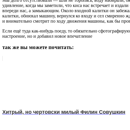
Мы долго отсутствовали — шли не торопясь, воду набирали, ок
удивление, когда мы заметили, что киса нас встречает и издали
впереди нас, а замыкающим. Около входной калитки он забежал
калитки, обнюхал машину, вернулся ко входу и сел смиренно жд
и внимательно смотрит по ходу движения машины, как бы про
Если ещё туда как-нибудь поеду, то обязательно сфотографирую 
настроение, но и добавил новое впечатление
так же вы можете почитать:
Хитрый, но чертовски милый Филин Совушкин