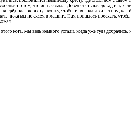
унались, поклонились памятному кресту, где стоял дом с садом 
 сообщает о том, что он нас ждал. Довёл опять нас до задней, ка
 вперёд нас, окликнул кошку, чтобы та вышла и кивал нам, как
ать, пока мы не сядем в машину. Нам пришлось проехать, чтобы 
вожая.
этого кота. Мы ведь немного устали, когда уже туда добрались, 