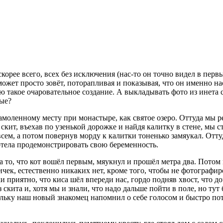
скорее всего, всех без исключения (нас-то он точно видел в перв
 может просто зовёт, поторапливая и показывая, что он именно на
аю такое очаровательное создание. А выкладывать
фото из инета 
ные?
амоленному месту при монастыре, как святое озеро. Оттуда мы 
 скит, въехав по узенькой дорожке и найдя калитку в стене, мы
сем, а потом повернув морду к калитки тоненько замяукал. Отт
хотела продемонстрировать свою беременность.
а то, что кот вошёл первым, мяукнул и прошёл метра два. Пото
ичек, естественно никаких нет, кроме того, чтобы не фотографи
и приятно, что киса шёл впереди нас, гордо подняв хвост, что 
 скита и, хотя мы и знали, что надо дальше пойти в поле, но т
кольку наш новый знакомец напомнил о себе голосом и быстро пот