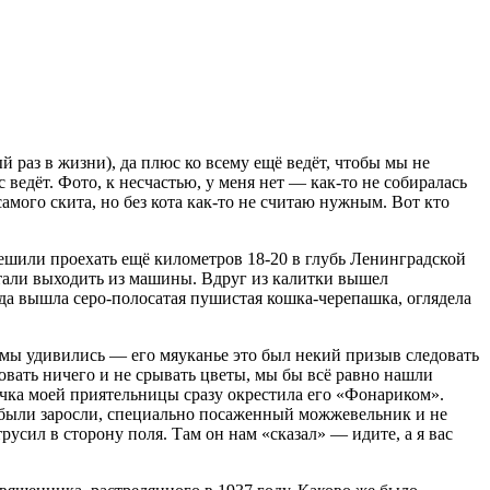
ый раз в жизни), да плюс ко всему ещё ведёт, чтобы мы не
с ведёт. Фото, к несчастью, у меня нет — как-то не собиралась
самого скита, но без кота как-то не считаю нужным. Вот кто
решили проехать ещё километров 18-20 в глубь Ленинградской
 стали выходить из машины. Вдруг из калитки вышел
уда вышла серо-полосатая пушистая кошка-черепашка, оглядела
м мы удивились — его мяуканье это был некий призыв следовать
ровать ничего и не срывать цветы, мы бы всё равно нашли
дочка моей приятельницы сразу окрестила его «Фонариком».
ут были заросли, специально посаженный можжевельник и не
русил в сторону поля. Там он нам «сказал» — идите, а я вас