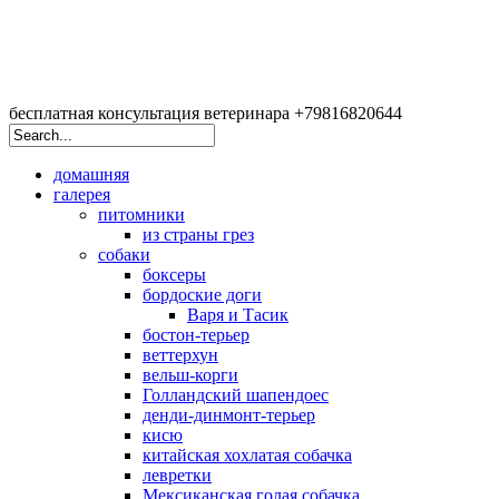
бесплатная консультация ветеринара +79816820644
домашняя
галерея
питомники
из страны грез
собаки
боксеры
бордоские доги
Варя и Тасик
бостон-терьер
веттерхун
вельш-корги
Голландский шапендоес
денди-динмонт-терьер
кисю
китайская хохлатая собачка
левретки
Мексиканская голая собачка