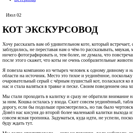
Июл 02
КОТ ЭКСКУРСОВОД
Хочу рассказать вам об удивительном коте, который встречает, 
заблудились, не переставая нам о чём-то рассказывать, мяукая,
ничего фотографировать и, тем более, не думала, что повстреч
после этого скажет, что коты не очень сообразительные живот
Я повезла компанию из четырех человек к одному дивному и н
области на источник. Место это тихое и уединённое, поскольку
очаровательный серый с чёрным пушистый кот, поласкался ко в
нас и стала валяться в травке и песке. Своим поведением она 
Мы стали проходить в калитку и сразу не обратили внимание н
за ним. Кошка осталась у входа. Скит совсем уединённый, табл
дорогу, если бы подольше присмотрелись, но так было чертовск
Довёл нас кисуня до второй более маленькой калитки выхода из
совсем ясная тропинка. Задуматься, куда идти, не успели, пос
буду ждать тут.