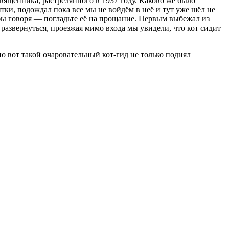
священника, растрелянного в 1937 году. Каково же было
литки, подождал пока все мы не войдём в неё и тут уже шёл не
 бы говоря — погладьте её на прощание. Первым выбежал из
развернуться, проезжая мимо входа мы увидели, что кот сидит
но вот такой очаровательный кот-гид не только поднял