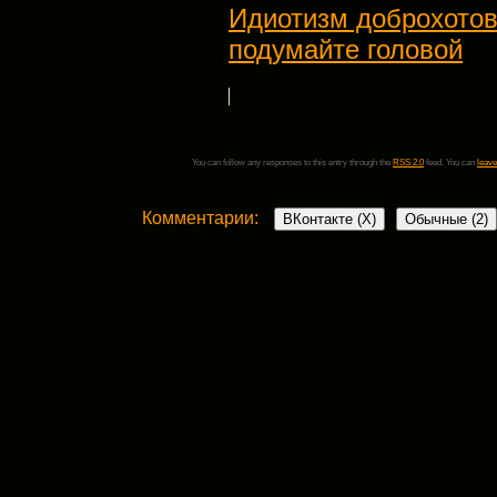
Идиотизм доброхотов
подумайте головой
You can follow any responses to this entry through the
RSS 2.0
feed. You can
leave
Комментарии:
ВКонтакте (
X
)
Обычные (2)
2 комментария
Екатерина
:
29 декабря, 2018 в 9:38 пп
Доброго времени суток. У Акита 2 года
диагноз себацитарный аденит. Вы не 
ухаживать за собакой а то наш врач как
беда с ушами в них полно шелушек.