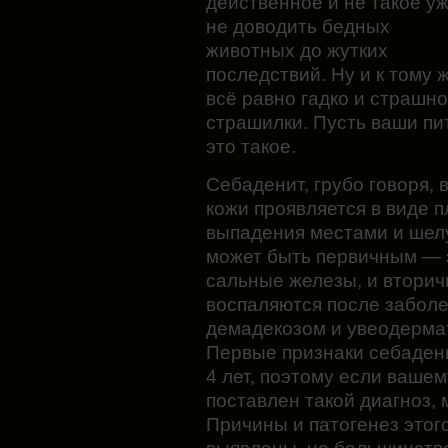
действенное и не такое уж
не доводить
бедных
животных до жутких
последствий. Ну и к тому 
всё равно гадко и страшн
страшилки. Пусть ваши пи
это такое.
Себаденит, грубо говоря,
кожи проявляется в виде п
выпадения местами и
шел
может быть первичным — э
сальные железы, и вторич
воспаляются после забол
демадекозом и увеодерма
Первые признаки себадени
4 лет, поэтому если ваше
поставлен такой диагноз, 
Причины и патогенез этог