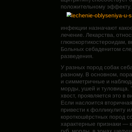
положительному эффекту.
инфекции назначают како
лечение. Лекарства, отно
глюкокортикостероидам, 
Больных себаденитом сле
разведения.
У разных пород собак себ
разному. В основном, по
и симметричные и наблюда
морды, ушей и туловища. 
хвост, проявляется это в 
Если наслоится вторичная
привести к фолликулиту и
короткошёрстных пород со
характерные признаки — к
губ, морды, в зонах шелу