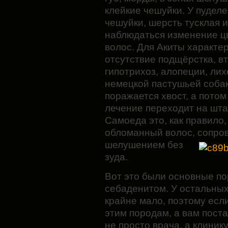
клейкие чешуйки. У пудел
чешуйки, шерсть тусклая и
наблюдаться изменение ц
волос. Для Акиты характе
отсутствие подщёрстка, в
гипотрихоз, алопеции, лих
немецкой пастушьей соба
поражается хвост, а потом
лечение переходит на шта
Самоеда это, как правило,
обломанный волос, сопр
шелушением
без
зуда.
Вот это были основные п
себаденитом. У остальных
крайне мало, поэтому если
этим породам, а вам поста
не просто врача, а клинику