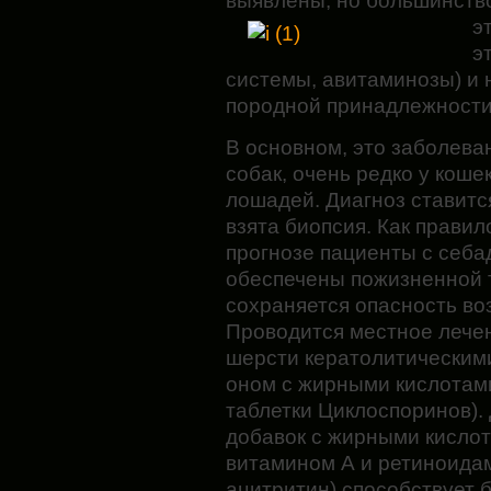
выявлены, но большинств
э
э
системы, авитаминозы) и 
породной принадлежности
В основном, это заболеван
собак, очень редко у кошек
лошадей. Диагноз ставится
взята биопсия. Как прави
прогнозе пациенты с себ
обеспечены пожизненной т
сохраняется опасность в
Проводится местное лечен
шерсти кератолитическим
оном с жирными кислотами
таблетки Циклоспоринов).
добавок с жирными кислот
витамином А и ретиноидам
ацитритин) способствует 