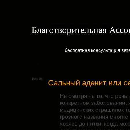
Благотворительная Асс
бесплатная консультация ве
ДОМАШНЯЯ
ГАЛЕРЕЯ
РУБРИКИ
КРАТКОЕ ОПИСАН
Июн 04
Сальный аденит или с
Не смотря на то, что речь 
конкретном заболевании, 
медицинских страшилок тол
грозного названия многие
хозяев до нитки, когда мо