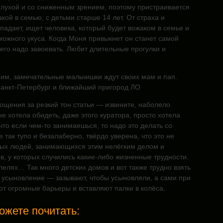
глухой и со сниженным зрением, поэтому пристраивается
акой в семью, с детьми старше 14 лет. От страха и
адает, ищет человека, который будет вожаком в семье и
можного укуса. Когда Моня привыкнет он станет самой
его надо завоевать. Любит длительные прогулки и
ним, замечательные мальчишки ждут своих мам и пап.
.Санкт-Петербург и ближайший пригород ЛО
щения за резкий тон статьи — извините, наболело.
не хотела обидеть, даже этого куратора, просто хотела
 что если чем-то занимаешься, то надо это делать со
е так тупо и безалаберно, твёрдо уверена, что это не
ых людей, занимающихся этим нелёгким делом и
, у которых случились какие-либо жизненные трудности.
ллелях… Так много детских домов и вот также трудно взять
а усыновление — зазывают, чтобы усыновляли, а сами при
ют огромные барьеры и вставляют палки в колёса.
ожете почитать: