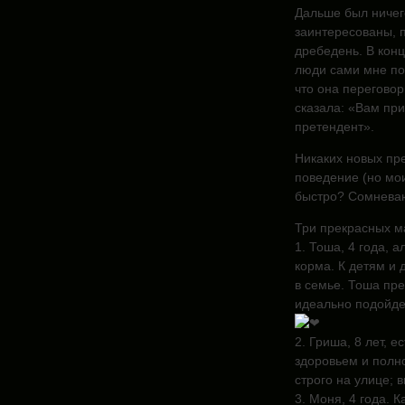
Дальше был ничего
заинтересованы, п
дребедень. В конц
люди сами мне по
что она переговор
сказала: «Вам пр
претендент».
Никаких новых пре
поведение (но мои
быстро? Сомневаюс
Три прекрасных ма
1. Тоша, 4 года, а
корма. К детям и 
в семье. Тоша пр
идеально подойде
2. Гриша, 8 лет, 
здоровьем и полн
строго на улице; 
3. Моня, 4 года. 