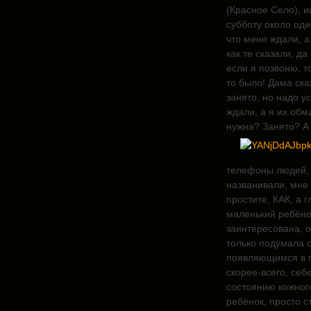
(Красное Село), и
субботу около оди
что меня ждали, а
как те сказали, д
если я позвоню, т
то было! Дама ска
занято, но надо у
ждали, а я их обм
нужна? Занято? А 
телефоны людей, 
названивали, мне 
простите, КАК, а
маленький ребёнок
заинтересована, 
только подумала о
появляющимся в п
скорее-всего, себ
состоянию кожного
ребёнок, просто с