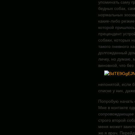
упоминать саму гр
бедных собак, сам
нормальных зооза
какие-либо резкие 
которой пришлось 
прецендент устрой
собаки, которых н
такого гневного х
долгожданный дом
личку, но думаю, 
виновной, что без
непонятой, если б
списке у них, даже
Попробую начать с
Мне в контакте од
сопровождающее с
строго второй соб
меня может заинте
же я врач. Перейд