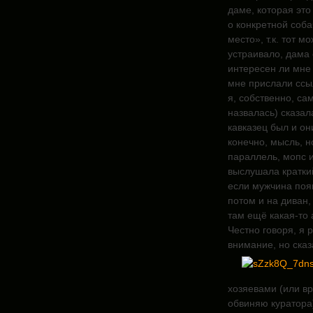
даме, которая это
о конкретной соба
место», т.к. тот м
устраивало, дама 
интересен
ли мне 
мне прислали ссыл
я, собственно, са
назвалась) сказал
кавказец был и он
конечно, мысль, 
параллель, мопс и
выслушала краткий
если мужчина появ
потом и на диван,
там ещё какая-то 
Честно говоря, я 
внимание, но сказ
хозяевами (или вр
обвиняю куратора)