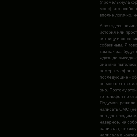
(промелькнула фра
мопс), что особо н
вполне логично, н
А вот здесь начин
история или прос
пятницу и спрашив
собакиным. Я гово
там как раз будут
ждать до выходных
она мне пыталась 
номер телефона. Л
последующие «обв
но мне не ответил
оно. Поэтому этой
то телефон не отв
Подумав, решила
написать СМС (не 
она даст людям мо
наверное, на соб
написала, что жду
написала в контакт