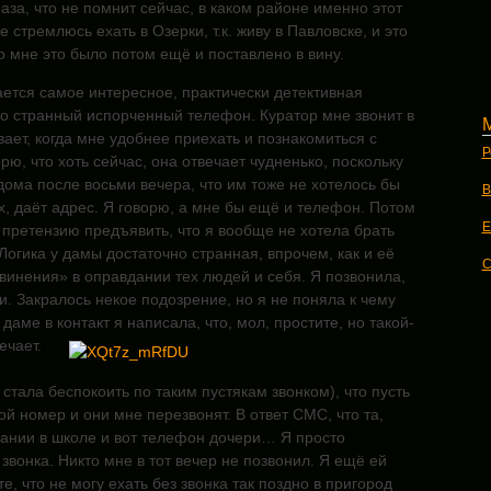
за, что не помнит сейчас, в каком районе именно этот
е стремлюсь ехать в Озерки, т.к. живу в Павловске, и это
о мне это было потом ещё и поставлено в вину.
ается самое интересное, практически детективная
то странный испорченный телефон. Куратор мне звонит в
ает, когда мне удобнее приехать и познакомиться с
Р
рю, что хоть сейчас, она отвечает чудненько, поскольку
 дома после восьми вечера, что им тоже не хотелось бы
В
, даёт адрес. Я говорю, а мне бы ещё и телефон. Потом
E
претензию предъявить, что я вообще не хотела брать
огика у дамы достаточно странная, впрочем, как и её
C
инения» в оправдании тех людей и себя. Я позвонила,
и. Закралось некое подозрение, но я не поняла к чему
 даме в контакт я
написала, что, мол, простите, но такой-
ечает.
стала беспокоить по таким пустякам звонком), что пусть
й номер и они мне перезвонят. В ответ СМС, что та,
рании в школе и вот телефон дочери… Я просто
 звонка. Никто мне в тот вечер не позвонил. Я ещё ей
е, что не могу ехать без звонка так поздно в пригород