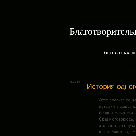
Благотворитель
бесплатная к
ДОМАШНЯЯ
ГАЛЕРЕЯ
РУБРИК
Янв 27
История одног
Этот рассказ реши
история о животны
бездеятельности л
Сразу
оговорюсь, 
это частный случа
и, к несчастью, н