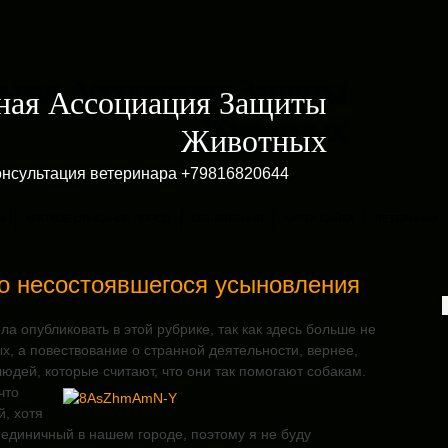
ная Ассоциация Защиты
Животных
онсультация ветеринара +79816820644
И
КРАТКОЕ ОПИСАНИЕ ПОРОД
ОБЬЯВЛЕНИЯ
КАРТА САЙТА
ВЕТЕРИНАР
о несостоявшегося усыновления
ла опубликовать в этой рубрике, так как здесь больше не
х, а повествование о странной деятельности, вернее,
юдей, которые считают, что они так помогают собакам.
что
й, хотя
е единичный в нашем городе, поэтому я не буду