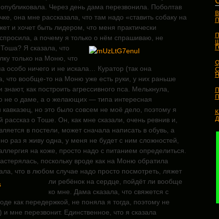
 опубликовала. Через день дама перезвонила. Поболтав
В
чке, она мне рассказала, что там надо «ставить собаку на
П
ожет и хочет быть лидером, что меня практически
П
спросила, а почему я только о нём спрашиваю, не
Ш
Тоша? Я сказала, что
ку только на Моню, что
О
ма особо ничего и не искала… Куратор (так она
С
Н
а, что вообще-то на Моню уже есть руки, у них раньше
и знают, как построить агрессивного пса. Мелькнула,
П
П
но не о даме, а о желающих — типа интересная
 кавказец, но это было совсем не моё дело, поэтому я
К
 рассказ о Тоше. Он, как мне сказали, очень ревнив и,
ляется в постели, может сначала написать в обувь, а
 но раз я живу одна, у меня не будет с ним сложностей,
аллергия на коже, просто надо с питанием определиться.
растерялась, поскольку вроде как на Моню обратила
ала, что в любом случае надо
просто посмотреть, ляжет
ли ребёнок на сердце, пойдёт ли вообще
ко мне. Дама сказала, что свяжется с
оде как передержкой, не поняла я тогда, поэтому не
 и мне перезвонит. Единственное, что я сказала