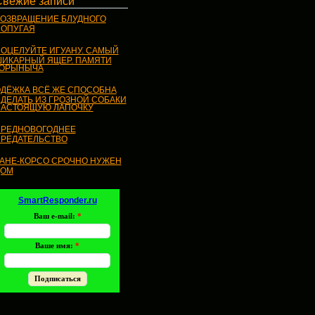
Свежие записи
ОЗВРАЩЕНИЕ БЛУДНОГО
ОПУГАЯ
ОЦЕЛУЙТЕ ИГУАНУ. САМЫЙ
ИКАРНЫЙ ЯЩЕР. ПАМЯТИ
ГОРЫНЫЧА
ДЁЖКА ВСЁ ЖЕ СПОСОБНА
ДЕЛАТЬ ИЗ ГРОЗНОЙ СОБАКИ
АСТОЯЩУЮ ЛАПОЧКУ
РЕДНОВОГОДНЕЕ
РЕДАТЕЛЬСТВО
АНЕ-КОРСО СРОЧНО НУЖЕН
ДОМ
SmartResponder.ru
Ваш e-mail:
*
Ваше имя:
*