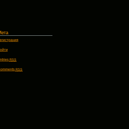
Мета
егистрация
ойти
ntries
RSS
omments
RSS