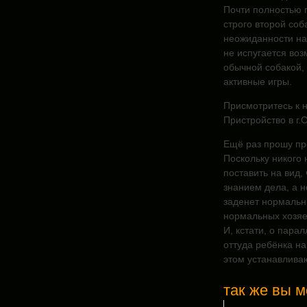
Почти полностью 
строго второй соб
неожиданности нап
не испугается воз
обычной собакой, 
активные игры.
Присмотритесь к 
Пристройство в г
Ещё раз прошу про
Поскольку никого 
поставить на вид,
знанием дела, а н
заденет нормальн
нормальных хозяев
И, кстати, о пара
оттуда ребёнка н
этом устанавлива
так же вы м