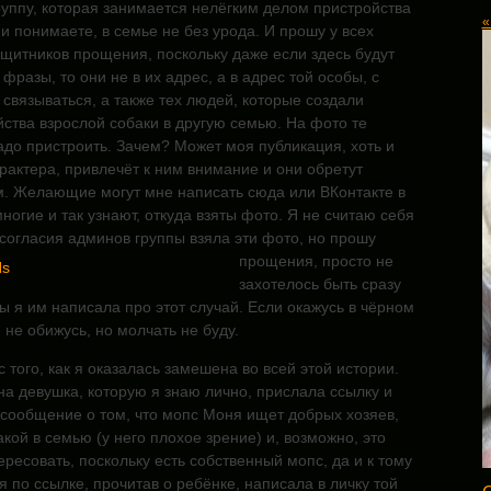
уппу, которая занимается нелёгким делом пристройства
«
и понимаете, в семье не без урода. И прошу у всех
щитников прощения, поскольку
даже если здесь будут
фразы, то они не в их адрес, а в адрес той особы, с
связываться, а также тех людей, которые создали
ства взрослой собаки в другую семью. На фото те
адо пристроить. Зачем? Может моя публикация, хоть и
арактера, привлечёт к ним внимание и они обретут
. Желающие могут мне написать сюда или ВКонтакте в
многие и так узнают, откуда взяты фото. Я не считаю себя
 согласия админов группы
взяла эти фото, но прошу
прощения, просто не
захотелось быть сразу
ы я им написала про этот случай. Если окажусь в чёрном
 не обижусь, но молчать не буду.
 того, как я оказалась замешена во всей этой истории.
на девушка, которую я знаю лично, прислала ссылку и
ообщение о том, что мопс Моня ищет добрых хозяев,
акой в семью (у него плохое зрение) и, возможно, это
ресовать, поскольку есть собственный мопс, да и к тому
я по ссылке, прочитав о ребёнке, написала в личку той