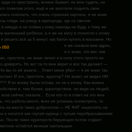
 куда-то пристроить, всякое бывает, не мне судить, но
что пожелав этого, ещё и не захотели поднять свои
лась пояснить, что очень странная картина, я не знаю
очь глядя, на улицу в пригороде, где со светом
в никуда и не пойми к кому никогда не буду, к тому же
ам маленький ребёнок, а я же не могу в точности к этому
и решить всё за 5 минут, как батон купить в магазине. Но
я же сказала вам
адрес,
а я знаю, что вас там
вас, простите, не знаю лично и в силу этого просто не
о доверять. Но вот та-то мне верит и все так делают —
 Но вы-то её знаете… Ответ меня убил — я её знаю так,
онтакт. И это, простите, куратор? Не знает, не видел НИ
?? Я ко всему была готова, но не к этому. Как можно
ойством и, тем более, кураторством, не видя ни людей,
коза сейчас сказала… Если кто-то в ответ на это мне
ь, что работы много, всех не успеешь посмотреть, то
ить на место таких доброхотов — НЕ ФИГ нацеплять на
ы и носится как глупая курица с тупым перебрасыванием
ых. После таких кураторств берующие потом отдают
ивотное остаётся вечным скитальцем.