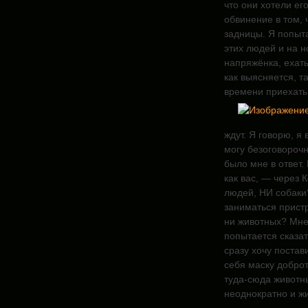
что они хотели его
обвинение в том, 
задницы. Я попыта
этих людей и на н
напряжёнка, ехать 
как выясняется, т
времени приехать 
ждут. Я говорю, я 
могу безоговорочн
было мне в ответ.
как вас, — через К
людей, НИ собаки?
заниматься пристр
ни животных? Мне 
попытается сказат
сразу хочу постав
себя маску доброт
туда-сюда животн
неоднократно и ж