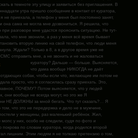
скать в темноте эту улицу и заявиться без приглашения. В
ннадцати утра пришло сообщение в контакт от куратора,
 я не приехала, а телефон у меня был постоянно занят,
а и она сама не могла мне дозвониться. Я решила, что
о при разговоре мне удастся прояснить ситуацию. Не тут-
зала, что мне звонили, а раз у меня всё время бывает
становить вторую линию на свой телефон, что люди меня
анула. Ждали? Только в 8, а в другое время уже не
СМС отправить мне, а не звонить и не жаловаться
куратору? Дальше — больше. Выясняется,
что дама вообще НИКОГДА не даёт
отдающих собак, чтобы если что, желающие им потом не
дала просто, что я согласилась сразу приехать. Это,
 главное, ПОЧЕМУ? Потом выясняется, что у людей
, они вообще не всегда могут, но это же Я
они НЕ ДОЛЖНЫ за мной бегать. Что тут сказать?… Я
 том, что это не передержка и дело не в мужчине,
остели у женщины, раз маленький ребёнок. Жил,
е мопс у них, особо не следили, судя по фото и
 покрова по словам куратора, когда родился второй
тал лишним. Этим людям я не толкаю претензию о том,