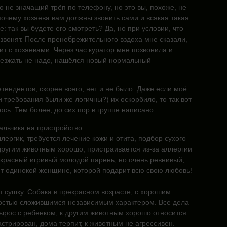
 не значащий трёп по телефону, но это вы, похоже, не
очему хозяева вам должны звонить сами и всякая такая
е: так вы будете его смотреть? Да, но при условии, что
звонят. После пренебрежительного вздоха мне сказали,
ит с хозяевами. Через час куратор мне позвонила и
иезжать не надо, нашёлся новый нормальный
тендентов, скорее всего, нет и не было. Даже если моё
 требования были же логичны?) их оскорбило, то так вот
ь. Тем более, до сих пор в группе написано:
льчика на пристройство:
ллергик, требуется лечение кожи и отита, подбор сухого
другим животным хорошо, пристраивается из-за аллергии
екрасный игривый молодой парень, но очень ревнивый,
т одинокой женщине, которой подарит всю свою любовь!
ест сушку. Собака в прекрасном возрасте, с хорошим
остью сложившимся независимым характером. Все дела
вырос с ребенком, к другим животным хорошо относится.
Кастрирован, дома терпит, к животным не агрессивен.