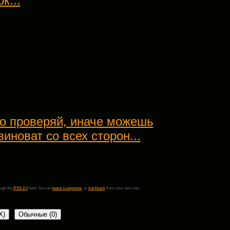
к...
но проверяй, иначе можешь
виноват со всех сторон...
ough the
RSS 2.0
feed. You can
leave a response
, or
trackback
from your own site.
X
)
Обычные (0)