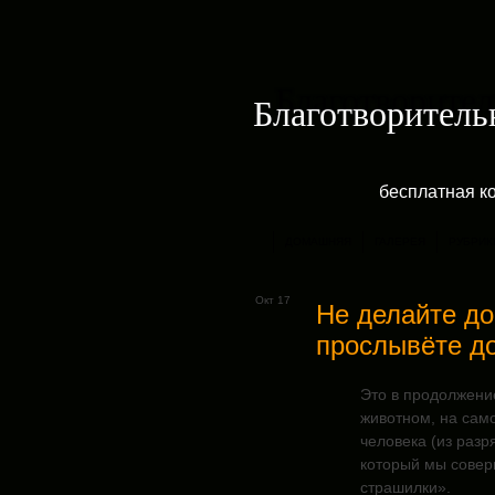
Благотворитель
бесплатная к
ДОМАШНЯЯ
ГАЛЕРЕЯ
РУБРИК
Окт 17
Не делайте до
прослывёте до
Это в продолжение
животном, на сам
человека (из разр
который мы совер
страшилки».