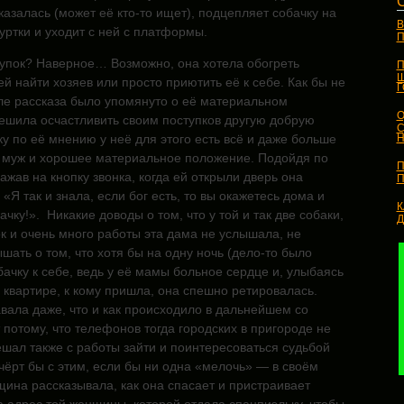
оказалась (может её кто-то ищет), подцепляет собачку на
В
уртки и уходит с ней с платформы.
П
упок? Наверное… Возможно, она хотела обогреть
П
Ш
й найти хозяев или просто приютить её к себе. Как бы не
але рассказа было упомянуто о её материальном
О
ешила осчастливить своим поступков другую добрую
С
у по её мнению у неё для этого есть всё и даже больше
Н
т, муж и хорошее материальное положение. Подойдя по
П
ажав на кнопку звонка, когда ей открыли дверь она
П
«Я так и знала, если бог есть, то вы окажетесь дома и
К
чку!». Никакие доводы о том, что у той и так две собаки,
к и очень много работы эта дама не услышала, не
шать о том, что хотя бы на одну ночь (дело-то было
бачку к себе, ведь у её мамы больное сердце и, улыбаясь
в квартире, к кому пришла, она спешно ретировалась.
вала даже, что и как происходило в дальнейшем со
потому, что телефонов тогда городских в пригороде не
ешал также с работы зайти и поинтересоваться судьбой
чёрт бы с этим, если бы ни одна «мелочь» — в своём
ина рассказывала, как она спасает и пристраивает