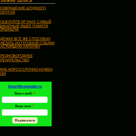
Свежие записи
ОЗВРАЩЕНИЕ БЛУДНОГО
ОПУГАЯ
ОЦЕЛУЙТЕ ИГУАНУ. САМЫЙ
ИКАРНЫЙ ЯЩЕР. ПАМЯТИ
ГОРЫНЫЧА
ДЁЖКА ВСЁ ЖЕ СПОСОБНА
ДЕЛАТЬ ИЗ ГРОЗНОЙ СОБАКИ
АСТОЯЩУЮ ЛАПОЧКУ
РЕДНОВОГОДНЕЕ
РЕДАТЕЛЬСТВО
АНЕ-КОРСО СРОЧНО НУЖЕН
ДОМ
SmartResponder.ru
Ваш e-mail:
*
Ваше имя:
*