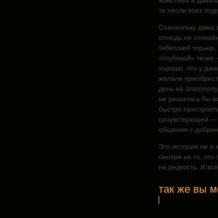
животных и давала
те несли всех по
Спаниэльку дама в
отнюдь не спокойн
тибетский терьер, 
«глубокой» течке 
хорошо, что у дам
желали приобрест
день её благополу
не решилась бы во
быстро пристроить
сочувствующей — 
общения с добрен
Это история не о 
смотря на то, что
не редкость. И вс
так же вы м