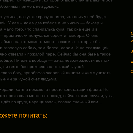
 адрес той женщины, которой отдала спанпиэльку, чтобы
добранных прямо к ней домой…
пустила, но тут же сразу поняла, что ночь у неё будет
ой. У дамы дома два кобеля и не хилых — боксёр и
а мало того, что спаниэлька сука, так она ещё и в
— практически получался содом и гоморра. Очень
Р
ы было на тот момент много знакомых, которые бы
и взрослую собаку, тем более, даром. И на следующий
В
чно отвезли к пожилой паре. Сейчас бы она бы на такое
обще. Ни взять вообще — из-за невозможности вот так
E
, ни взять беспрекословно от какой глупой
C
слава богу, приобрела здоровый цинизм и «иммунитет»
ькими за чужой счёт людьми.
морали, хотя и похоже, а просто констатация факта. Не
 это произошло много лет назад, сейчас такие случаи, увы,
ё идёт по кругу, наращиваясь, словно снежный ком…
ожете почитать: