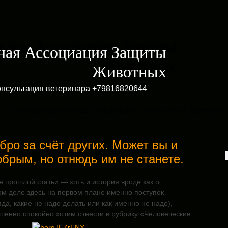
ная Ассоциация Защиты
Животных
онсультация ветеринара +79816820644
И
КРАТКОЕ ОПИСАНИЕ ПОРОД
ОБЬЯВЛЕНИЯ
КАРТА САЙТА
ВЕТЕРИНАР
бро за счёт других. Может вы и
брым, но отнюдь им не станете.
 прошлой статьи — хоть и история вроде как о
ом деле здесь на первом плане именно поступок
яда, какие не надо делать или как именно не надо),
шенно спокойно хотим отнести в рубрику «Человеческие