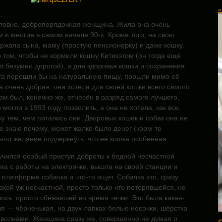
«
,
словно, добропорядочная женщина. Жила она очень
м и многие в самом начале 90-х. Кроме того, на свою
ржала сына, маму (простую пенсионерку) и даже кошку.
 том, чтобы не кормили кошку Китикэтом (он тогда ещё
л безумно дорогой), а для здоровья кошки и сохранения
а перешли бы на
натуральную пищу, прошли мимо её
 очень добрая, она хотела для своей кошки всего самого
рм был, конечно же, отнесён в разряд самого лучшего,
то могли в 1993 году позволить, а она не хотела, как все,
у тем, чем питались они. Дворовых кошек и собак она не
е знаю почему, может жалко было денег (корм-то
ыло желание подчеркнуть, что её кошка особенная.
лучился особый приступ доброты к бедной несчастной
ма с работы на электричке, вышла на своей станции и
 платформе собачка и что-то ищет. Собачка это, сразу
акой уж несчастной, просто только что потерявшейся, но
ось, просто сбежавшей во время течки. Это была какая-
я — чёрненькая, на двух лапках белые носочки, шёрстка
я волнами. Женщина сразу же, совершенно не думая о