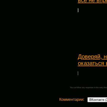
всё не впро
Доверяй, 
оказаться 
You can follow any responses to this entry thr
Комментарии:
ВКонтакте (