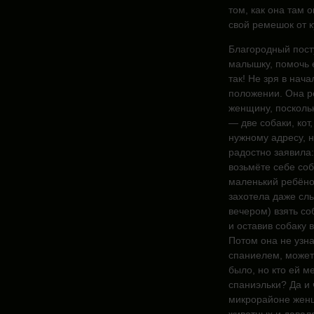
том, как она там 
свой ремешок от к
Благородный пост
малышку, помочь е
так! Не зря в нач
положении. Она р
женщину, поскольк
— две собаки, ко
нужному адресу, н
радостно заявила: 
возьмёте себе соба
маленький ребёно
захотела даже слы
вечером) взять со
и оставив собаку 
Потом она не узна
спаниелем, может 
было, но кто ей м
спаниэльки? Да и 
микрорайоне женщ