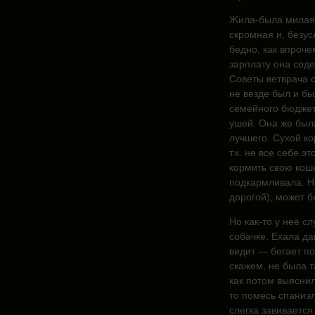
Жила-была милая
скромная и, безу
бедно, как впроче
зарплату она соде
Советы ветврача о
не везде был и бы
семейного бюджет
ушей. Она же была
лучшего. Сухой ко
т.к. не все себе э
кормить свою кошк
подкармливала. Н
дорогой), может б
Но как-то у неё с
собачке. Ехала да
видит — бегает по
скажем, не была т
как потом выяснил
то помесь спаниэл
слегка завиваетс