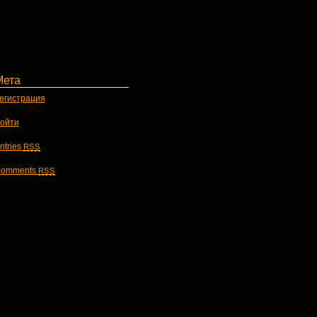
Мета
егистрация
ойти
ntries
RSS
omments
RSS