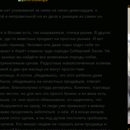
«
и нет ухаживания за ними на своих домочадцев, о
й и неправильной на их дела и реакции их самих на
е и Москве есть, так называемые, птичьи рынки. В других
же, где-то животных продают
на простых рынках. И вот
ный» пример. Человек или даже пара ходит себе по
ирает и берёт славное чудо породы Сибирский Хаски. Не
х рынках вы найдёте все возможные породы собак,
 приемлемым ценам. Радостные новоиспечённые хозяева
мой и два-три месяца не могут просто-таки
итомца. А потом, убедившись, что этот ребёнок даже
 Хаски, обидевшись на нечестных продавцов, отвозят
район, благополучно оттуда ретируясь. Конечно, торговцы
е честно, но для них это просто бизнес и их вина есть,
ньше, т.к. они просто обманывали, но надеялись, что
бнаружится не сразу, то люди уже привыкнут к живому
также продолжать заботиться о нём. И в конце концов,
гали этого щенка, а не под дулом пистолета требовали,
х купили. Кто мешал людям не слушать речи продавца и