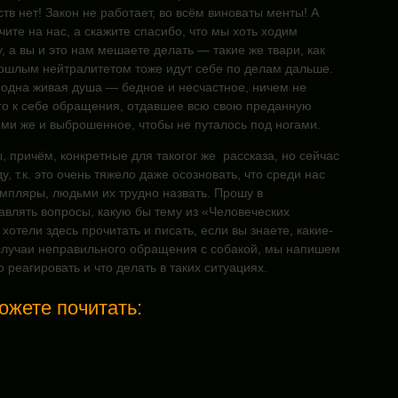
ств нет! Закон не работает, во всём виноваты менты! А
ичите на нас, а скажите спасибо, что мы хоть ходим
у, а вы и это нам мешаете делать — такие же твари, как
пошлым нейтралитетом тоже идут себе по делам дальше.
 одна живая душа — бедное и несчастное, ничем не
го к себе обращения, отдавшее всю свою преданную
ими же и выброшенное, чтобы не путалось под ногами.
 причём, конкретные для такогог же рассказа, но сейчас
у, т.к. это очень тяжело даже осозновать, что среди нас
емпляры, людьми их трудно назвать. Прошу в
авлять вопросы, какую бы тему из «Человеческих
хотели здесь прочитать и писать, если вы знаете, какие-
случаи неправильного обращения с собакой, мы напишем
о реагировать и что делать в таких ситуациях.
ожете почитать: