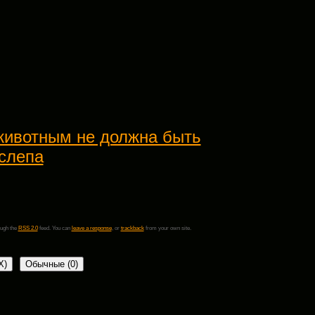
животным не должна быть
 слепа
ough the
RSS 2.0
feed. You can
leave a response
, or
trackback
from your own site.
X
)
Обычные (0)