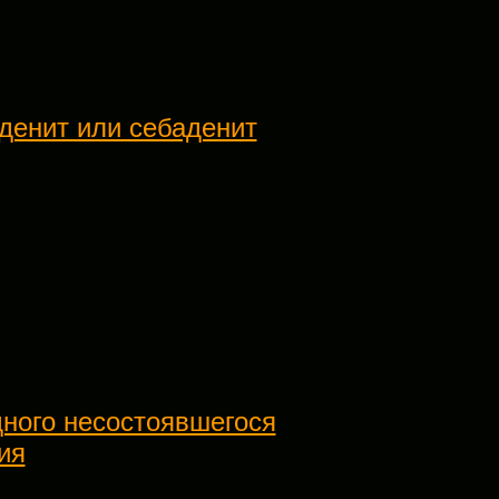
денит или себаденит
дного несостоявшегося
ия