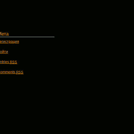
Мета
егистрация
ойти
ntries
RSS
omments
RSS