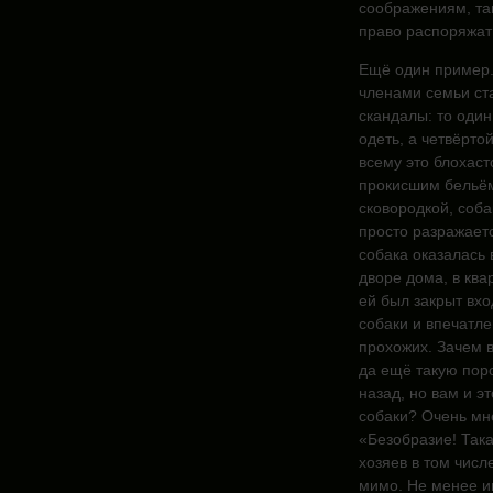
соображениям, так
право распоряжат
Ещё один пример. 
членами семьи ст
скандалы: то один 
одеть, а четвёрто
всему это блохасто
прокисшим бельём,
сковородкой, соба
просто разражаетс
собака оказалась
дворе дома, в ква
ей был закрыт вхо
собаки и впечатле
прохожих. Зачем в
да ещё такую пор
назад, но вам и э
собаки? Очень мне
«Безобразие! Така
хозяев в том числ
мимо. Не менее ин