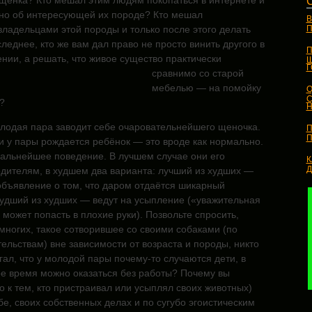
 щенка? Кто мешал этим людям покопаться в интернете и
бно об интересующей их породе? Кто мешал
В
владельцами этой породы и только после этого делать
П
леднее, кто же вам дал право не просто винить другого в
П
ии, а решать, что живое существо
практически
Ш
сравнимо со старой
мебелью — на помойку
О
С
?
Н
олодая пара заводит себе очаровательнейшего щеночка.
П
П
и у пары рождается ребёнок — это вроде как нормально.
альнейшее поведение. В лучшем случае они его
К
одителям, в худшем два варианта: лучший из худших —
объявление о том, что даром отдаётся шикарный
худший из худших — ведут на усыпление («уважительная
может попасть в плохие руки). Позвольте спросить,
многих, такое сотворившее со своими собаками (по
льствам) вне зависимости от возраста и породы, никто
ал, что у молодой пары почему-то случаются дети, в
е время можно оказаться без работы? Почему вы
 к тем, кто пристраивал или усыплял своих животных)
бе, своих собственных делах и по сугубо эгоистическим