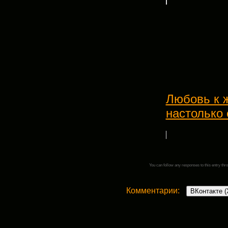
Любовь к 
настолько
You can follow any responses to this entry thr
Комментарии:
ВКонтакте (
Добавить комментарий