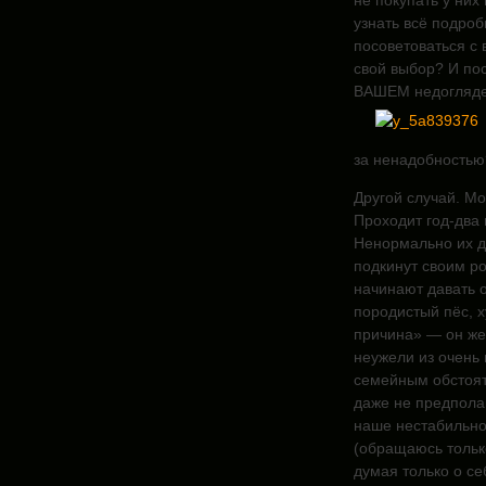
не покупать у них
узнать всё подро
посоветоваться с 
свой выбор? И пос
ВАШЕМ недогляден
за ненадобностью
Другой случай. М
Проходит год-два 
Ненормально их д
подкинут своим р
начинают давать 
породистый пёс, 
причина» — он же 
неужели из очень 
семейным обстояте
даже не предполаг
наше нестабильно
(обращаюсь только
думая только о се