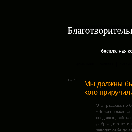
Благотворитель
бесплатная к
ДОМАШНЯЯ
ГАЛЕРЕЯ
РУБРИК
Окт 16
Мы должны быт
кого приручили
Этот рассказ, по 
«Человеческие стр
создавать, всё-та
добрые, и ответс
заводят себе дом