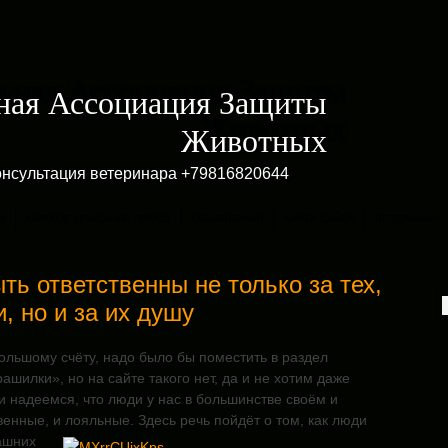
ная Ассоциация Защиты
Животных
онсультация ветеринара +79816820644
И
КРАТКОЕ ОПИСАНИЕ ПОРОД
ОБЬЯВЛЕНИЯ
КАРТА САЙТА
ВЕТЕРИНАР
ь ответственны не только за тех,
, но и за их душу
большому счёту, надо было бы поместить в раздел
ашилки», но на сайте такого нет, да и не хотим даже
ки надеемся, что люди у нас в большинстве своём и
твенные, и лояльные.
Здесь речь пойдёт о том, как люди
ашних