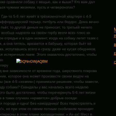
же сравнили собаку с вещью, как и выше? Кто вам дал
ься чужими жизнями, пусть и четвероногих?
Где-то 5-6 лет живёт в трёхкомнатной квартире с 4-5
аффордширский терьер, питбуль или бордос. Дома вечно
пьёт, то другой деньги не приносит, то третьей нечего
й вообще надоело на своём горбу везти всех плюс ко
Р
е отродье и в один момент, когда на собаку летит тазик с
 а она пятясь, врезается в бабушку, которая бьёт её
В
ка, испугавшись всего и сразу, даже не кусая обидчиков,
E
я истеричным лаем. Этого оказалось достаточно, чтобы
во
C
ртиру
д вне зависимости от времени года, шерстяного покрова
ние, которое она может произвести своим видом на
ы (все 4-5 «хозяев») принимали решение, чтобы завести,
оду собаки? Скандалы у вас начались всего неделю
того было достаточно, чтобы перечеркнуть 5-6 лет жизни
 в таких случаях «нравятся» добрые соседи:
я порода и одна! Без намордника! Всех перестрелять и
е!», но при этом со своим потным снобизмом проходят
тересны в этом плане зоозащитники: » Ах-ах! Мест в