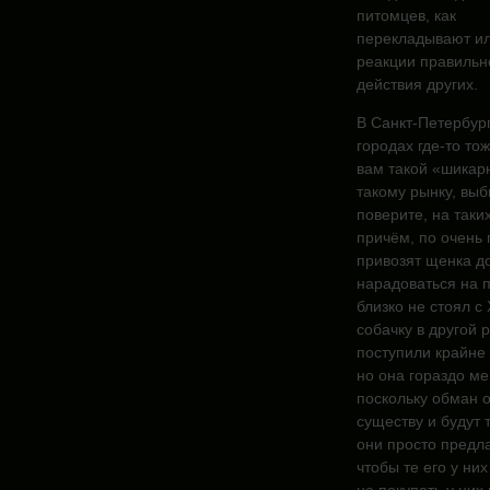
питомцев, как
перекладывают ил
реакции правильно
действия других.
В Санкт-Петербург
городах где-то то
вам такой «шикар
такому рынку, выб
поверите, на таки
причём, по очень
привозят щенка до
нарадоваться на п
близко не стоял с
собачку в другой 
поступили крайне н
но она гораздо ме
поскольку обман о
существу и будут 
они просто предла
чтобы те его у ни