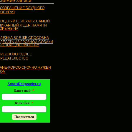
Свежие записи
ОЗВРАЩЕНИЕ БЛУДНОГО
ОПУГАЯ
ОЦЕЛУЙТЕ ИГУАНУ. САМЫЙ
ИКАРНЫЙ ЯЩЕР. ПАМЯТИ
ГОРЫНЫЧА
ДЁЖКА ВСЁ ЖЕ СПОСОБНА
ДЕЛАТЬ ИЗ ГРОЗНОЙ СОБАКИ
АСТОЯЩУЮ ЛАПОЧКУ
РЕДНОВОГОДНЕЕ
РЕДАТЕЛЬСТВО
АНЕ-КОРСО СРОЧНО НУЖЕН
ДОМ
SmartResponder.ru
Ваш e-mail:
*
Ваше имя:
*