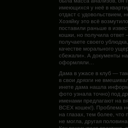
была масса анализов, он 
имеющихся у неё в кварти
отдаст с удовольствием, н
Хозяйку это всё возмутило
поставили раньше в извест
кошки, но получила ответ 
получаете своего ублюдка,
качестве морального ущер
сбежали». А документы на
оформляли…
Дама в ужасе в клуб — там
в свои дрязги не вмешива
инете дама нашла информа
фото узнала точно) под д
именами предлагают на в
ВСЕХ кошек!). Проблема н
на глазах, тем более, что
не могла, другая половина