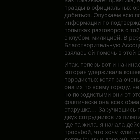
Как показывает практика, 
правды в официальных орг
добиться. Опускаем всю 
информации по подтвержд
попытках разговоров с той
с клубом, милицией. В ре
Благотворительную Ассоц
взялась ей помочь в этой 
Итак, теперь вот и начина
которая удерживала коше
породистых котят за очен
она их по всему городу, н
но породистыми они от это
фактически она всех обм
старушка… Заручившись п
двух сотрудников из пике
где та жила, я начала дей
просьбой, что хочу купить
детям (сыну и дочери), это