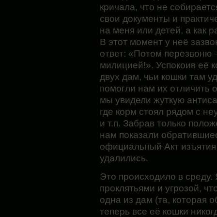
кричала, что не собирает
свои документы и практиче
на меня или детей, а как 
В этот момент у неё зазв
ответ: «Потом перезвоню 
милицией!». Успокоив её к
двух дам, чьи кошки там у
помогли нам их отличить о
мы увидели жуткую антис
где корм стоял рядом с не
и т.п. Забрав только поло
нам показали обратившиес
официальный Акт изъятия
удалились.
Это происходило в среду.
проклятьями и угрозой, чт
одна из дам (та, которая 
теперь все её кошки никог