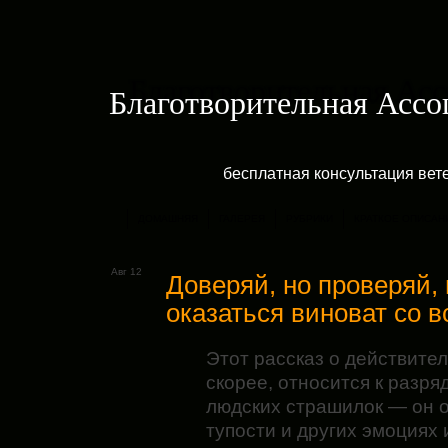
Благотворительная Асс
бесплатная консультация ве
ДОМАШНЯЯ
ГАЛЕРЕЯ
РУБРИКИ
КРАТКОЕ ОПИСАН
Авг 12
Доверяй, но проверяй,
оказаться виноват со 
Этот рассказ о действите
скорее, относится к разря
людских страшилок — он о
тупости и других эмоциях 