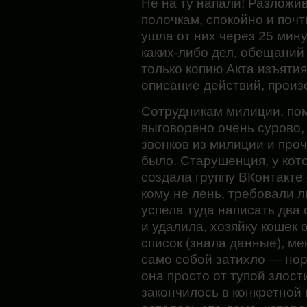
Не на ту напали! Разложив
полочкам, спокойно и поч
ушла от них через 25 мин
каких-либо дел, обещаний 
только копию Акта изъятия
описание действий, произ
Сотрудникам милиции, по
выговорено очень сурово,
звонков из милиции и проч
было. Старушенция, у кот
создала группу ВКонтакте 
кому не лень, требовали л
успела туда написать два
и удалила, хозяйку кошек 
список (знала данные), ме
само собой затихло — но
она просто от тупой злос
закончилось в конкретной 