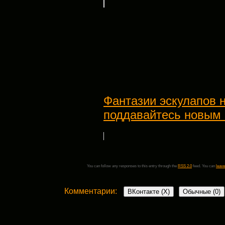
Фантазии эскулапов н
поддавайтесь новым
You can follow any responses to this entry through the
RSS 2.0
feed. You can
leave
Комментарии:
ВКонтакте (
X
)
Обычные (0)
Добавить комментарий