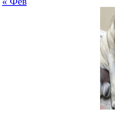
25 сентября, 2013 в 6:3
« Фев
Счастье само вломилос
Повезло обеим.
Ответить
admin
:
26 сентября, 2013 в 5
Согласна, Ива, имен
говорят, что если ко
счастье приходит. Зде