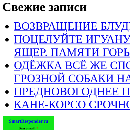
главное, что обе был
Свежие записи
«приобретения». Не б
ВОЗВРАЩЕНИЕ БЛУД
помогло.
ПОЦЕЛУЙТЕ ИГУАН
Ответить
ЯЩЕР. ПАМЯТИ ГО
Добавить комментарий
ОДЁЖКА ВСЁ ЖЕ СП
ГРОЗНОЙ СОБАКИ 
Ваш адрес email не будет 
ПРЕДНОВОГОДНЕЕ П
поля помечены
*
КАНЕ-КОРСО СРОЧН
SmartResponder.ru
Ваш e-mail:
*