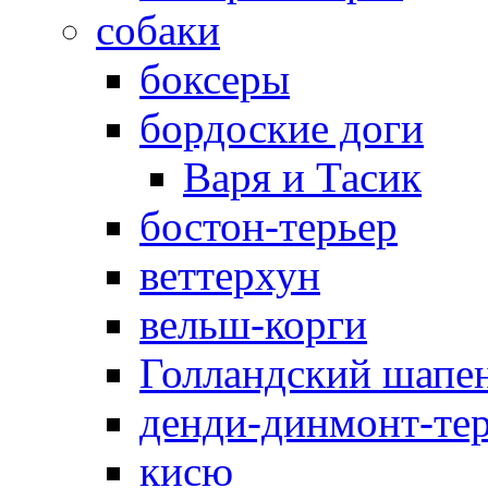
собаки
боксеры
бордоские доги
Варя и Тасик
бостон-терьер
веттерхун
вельш-корги
Голландский шапе
денди-динмонт-те
кисю