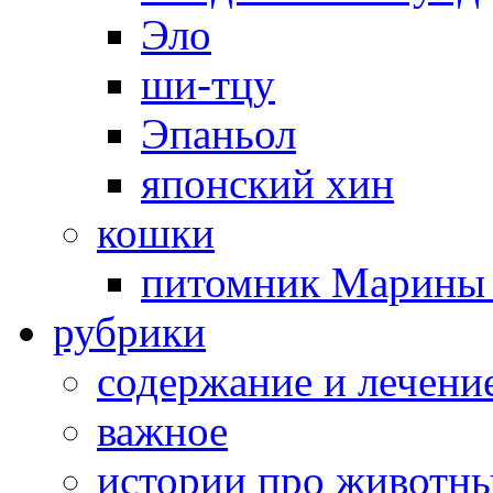
Эло
ши-тцу
Эпаньол
японский хин
кошки
питомник Марины 
рубрики
cодержание и лечени
важное
истории про животн