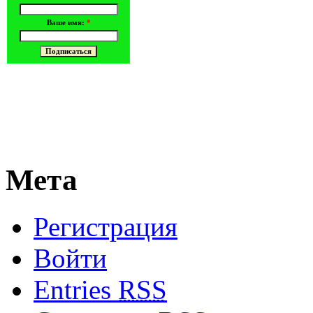
Комментарий
*
Ваше имя:
*
поставьте галочку если хотите получать на почту уведомлен
Имя
*
Email
*
Сайт
Сохранить моё имя, email и адрес сайта в этом браузере д
Мета
Регистрация
Войти
Entries
RSS