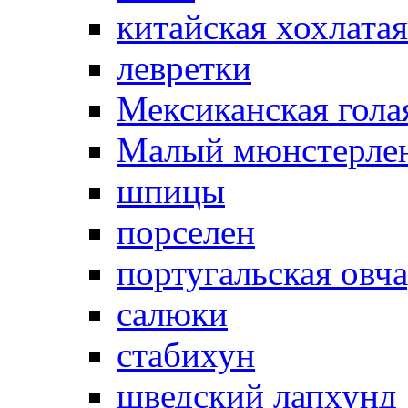
китайская хохлатая
левретки
Мексиканская гола
Малый мюнстерле
шпицы
порселен
португальская овч
салюки
стабихун
шведский лапхунд