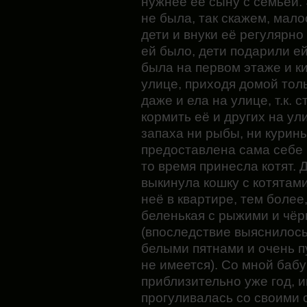
нужнее её сыну с семьёй. 
не была, так скажем, мал
дети и внуки её регулярн
ей было, дети подарили ей
была на первом этаже и к
улице, приходя домой толь
даже и ела на улице, т.к.
кормить её и других на ул
запаха ни рыбы, ни курин
предоставлена сама себе и
то время принесла котят. 
выкинула кошку с котятами
неё в квартире, тем более
беленькая с рыжими и чё
(впоследствие выяснилось,
белыми пятнами и очень п
не имеется). Со мной баб
приблизительно уже год, и
прогуливалась со своими с