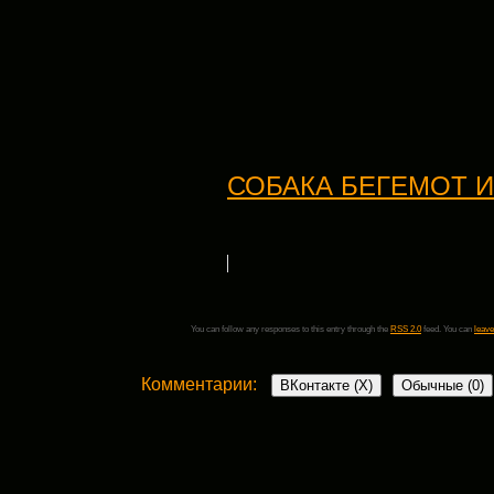
СОБАКА БЕГЕМОТ 
You can follow any responses to this entry through the
RSS 2.0
feed. You can
leave
Комментарии:
ВКонтакте (
X
)
Обычные (0)
Добавить комментарий
Ваш адрес email не будет опубликован.
Обязательные поля пом
Комментарий
*