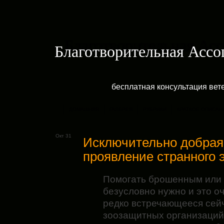
Благотворительная Асс
бесплатная консультация ве
ДОМАШНЯЯ
ГАЛЕРЕЯ
РУБРИКИ
КРАТКОЕ ОПИСАН
Окт 31
Исключительно добрая
проявление странного 
Помогать брошенным или
безусловно нужно и это оч
редко встречающееся сейч
зоозащитных организаций.