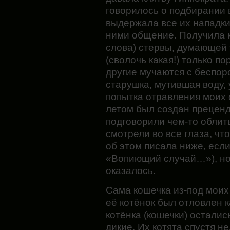
говорилось о подбирании в
выдержала все их нападки,
ними общение. Получила 
слова) стервы, думающей 
(сволочь какая!) только по
другие мучаются с беспор
старушка, мутившая воду,
попытка отравления моих с
летом был создан преценде
подговорили чем-то облить
смотрели во все глаза, чт
об этом писала ниже, есл
«Вопиющий случай…»), но
оказалось.
Сама кошечка из-под моих 
её котёнок был отловлен к
котёнка (кошечки) осталис
дикие. Их котята спустя не