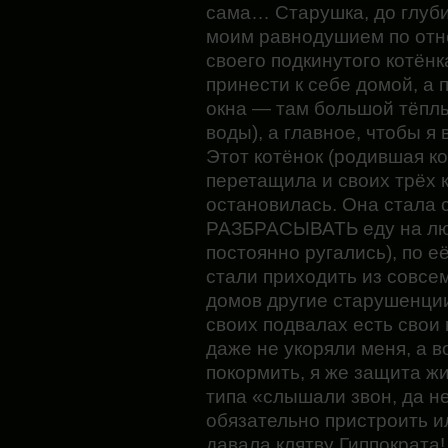
сама… Старушка, до глуб
моим равнодушием по отн
своего подкинутого котёнк
принести к себе домой, а 
окна — там большой тёплы
воды), а главное, чтобы я 
Этот котёнок (родившая ко
перетащила и своих трёх к
остановилась. Она стала 
РАЗБРАСЫВАТЬ еду на люк
постоянно ругались), по её
стали приходить из совсем
домов другие старушенции
своих подвалах есть свои 
даже не укоряли меня, а в
покормить, я же защита жи
типа «слышали звон, да не 
обязательно пристроить ил
давала клятву Гиппократа!