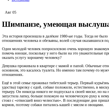
Авг 05
Шимпанзе, умеющая выслуш
Эта история произошла в далёкие 1980-ые годы. Тогда не было
отношениях человека и обезьяны, волей случая оказавшихся п
Один молодой человек попросилсвою очень хорошую знакомую 
помочь юноше, поскольку у него были на это уважительные при
оказать услугу хорошему человеку?
Девушка проживала в квартире с мамой и папой. Обычные отноше
основном, это касалось туалета. Но именно там почему-то мужч
отношениях.
Ещё в этой семье проживал тибетский терьер. Первый курьёзны
удоства) тарелку с едой, собаке положили, естественно, в мис
терьеру. Он никогда никого не подпускал к своей миске, но на
запустила лапку, больше похожую на человеческую руку к нему 
стоял с «отвисшей вниз челюстью». В последующие дни пришлос
кормов, поэтому собаки питались кашей с мясом и овощами.