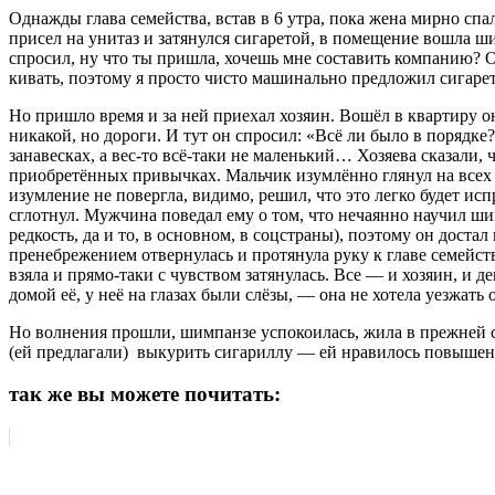
Однажды глава семейства, встав в 6 утра, пока жена мирно сп
присел на унитаз и затянулся сигаретой, в помещение вошла ш
спросил, ну что ты пришла, хочешь мне составить компанию? Он
кивать, поэтому я просто чисто машинально предложил сигарету
Но пришло время и за ней приехал хозяин. Вошёл в квартиру о
никакой, но дороги. И тут он спросил: «Всё ли было в порядке?
занавесках, а вес-то всё-таки не маленький… Хозяева сказали, 
приобретённых привычках. Мальчик изумлённо глянул на всех п
изумление не повергла, видимо, решил, что это легко будет исп
сглотнул. Мужчина поведал ему о том, что нечаянно научил шим
редкость, да и то, в основном, в соцстраны), поэтому он дост
пренебрежением отвернулась и протянула руку к главе семейств
взяла и прямо-таки с чувством затянулась. Все — и хозяин, и 
домой её, у неё на глазах были слёзы, — она не хотела уезжат
Но волнения прошли, шимпанзе успокоилась, жила в прежней сем
(ей предлагали) выкурить сигариллу — ей нравилось повышен
так же вы можете почитать: