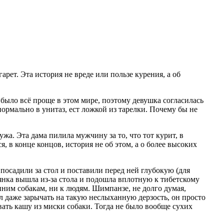
арет. Эта история не вреде или пользе курения, а об
ыло всё проще в этом мире, поэтому девушка согласилась
нормально в унитаз, ест ложкой
из тарелки. Почему бы не
жа. Эта дама пилила мужчину за то, что тот курит, в
, в конце концов, история не об этом, а о более высоких
посадили за стол и поставили перед ней глубокую (для
ьянка вышла из-за стола и подошла вплотную к тибетскому
онним собакам, ни к людям. Шимпанзе, не долго думая,
ыл даже зарычать на такую неслыханную дерзость, он просто
вать кашу из миски собаки. Тогда не было вообще сухих