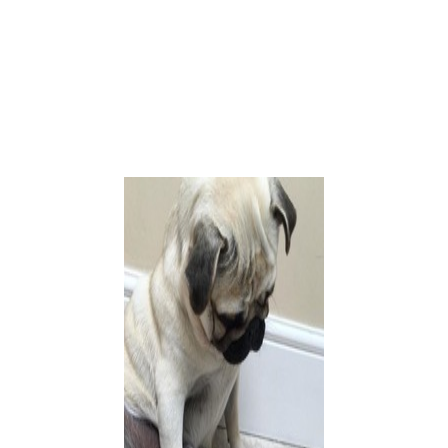
вредную привычку. но это было с алкоголем)) Вот и приходится с
ать»? К счастью, вредные привычки они не перенимают, просто п