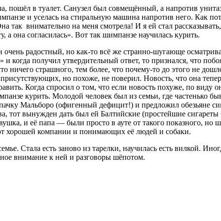
ала, пошёл в туалет. Санузел был совмещённый, а напротив унит
импанзе и уселась на стиральную машина напротив него. Как по
а так внимательно на меня смотрела! И я ей стал рассказывать,
, а она согласилась». Вот так шимпанзе научилась курить.
н очень радостный, но как-то всё же странно-шугающе осматрива
» и когда получил утвердительный ответ, то признался, что побо
что ничего страшного, тем более, что почему-то до этого не дош
рисутствующих, но похоже, не поверил. Новость, что она теперь
равить. Когда спросил о том, что если новость похуже, по виду о
панзе курить. Молодой человек был из семьи, где частенько быв
ал пачку Мальборо (офигенный дефицит!) и предложил обезьяне с
а, тот вынужден дать был ей Балтийские (простейшие сигареты б
девушка, и её папа — были просто в ауте от такого показного, н
ь от хорошей компании и понимающих её людей и собаки.
ье. Стала есть заново из тарелки, научилась есть вилкой. Иногд
ное внимание к ней и разговоры шёпотом.