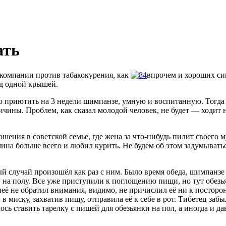
ать
 компании против табакокурения, как
впрочем и хороших сиг
од одной крышей.
приютить на 3 недели шимпанзе, умную и воспитанную. Тогда б
чины. Проблем, как сказал молодой человек, не будет — ходит 
ния в советской семье, где жена за что-нибудь пилит своего му
ина больше всего и любил курить. Не будем об этом задумываться
й случай произошёл как раз с ним. Было время обеда, шимпанзе 
ку на полу. Все уже приступили к поглощению пищи, но тут обез
 неё не обратил внимания, видимо, не причислил её ни к постор
в миску, захватив пищу, отправила её к себе в рот. Тибетец заб
ь ставить тарелку с пищей для обезьянки на пол, а иногда и да