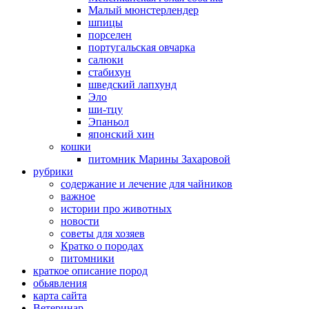
Малый мюнстерлендер
шпицы
порселен
португальская овчарка
салюки
стабихун
шведский лапхунд
Эло
ши-тцу
Эпаньол
японский хин
кошки
питомник Марины Захаровой
рубрики
cодержание и лечение для чайников
важное
истории про животных
новости
советы для хозяев
Кратко о породах
питомники
краткое описание пород
обьявления
карта сайта
Ветеринар