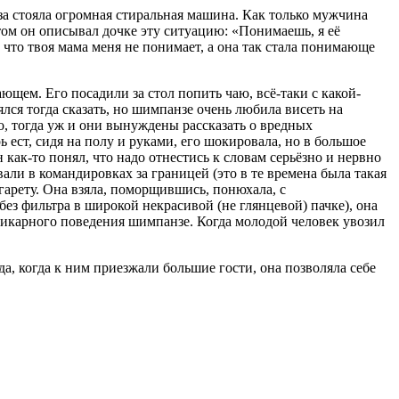
аза стояла огромная стиральная машина. Как только мужчина
том он описывал дочке эту ситуацию: «Понимаешь, я её
 что твоя мама меня не понимает, а она так стала понимающе
ющем. Его посадили за стол попить чаю, всё-таки с какой-
ялся тогда сказать, но шимпанзе очень любила висеть на
ло, тогда уж и они вынуждены рассказать о вредных
 ест, сидя на полу и руками, его шокировала, но в большое
н как-то понял, что надо отнестись к словам серьёзно и нервно
али в командировках за границей (это в те времена была такая
игарету. Она взяла, поморщившись, понюхала, с
ез фильтра в широкой некрасивой (не глянцевой) пачке), она
о шикарного поведения шимпанзе. Когда молодой человек увозил
а, когда к ним приезжали большие гости, она позволяла себе