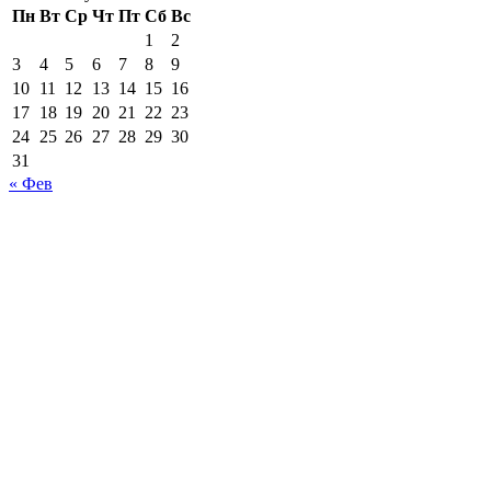
Пн
Вт
Ср
Чт
Пт
Сб
Вс
1
2
3
4
5
6
7
8
9
10
11
12
13
14
15
16
Вера
:
17
18
19
20
21
22
23
5 августа, 2013 в 5:00 пп
24
25
26
27
28
29
30
Как — то слышала историю о том, как обезьяна переняла 
31
« Фев
Ответить
admin
:
5 августа, 2013 в 5:33 пп
Вера, слышали, наверное, выражение «съобезьяннич
хозяина.
Ответить
Диана
:
8 августа, 2013 в 8:50 пп
Если бы люди следовали ее примеру — хорошо бы было!
Ответить