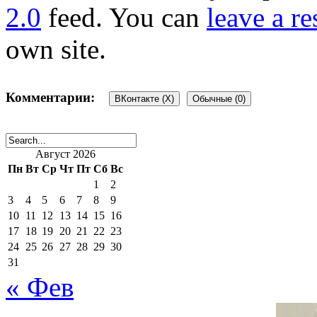
2.0
feed. You can
leave a r
own site.
Комментарии:
ВКонтакте (
X
)
Обычные (0)
Добавить комментарий
Август 2026
Пн
Вт
Ср
Чт
Пт
Сб
Вс
1
2
Ваш адрес email не будет 
3
4
5
6
7
8
9
10
11
12
13
14
15
16
17
18
19
20
21
22
23
поля помечены
*
24
25
26
27
28
29
30
31
« Фев