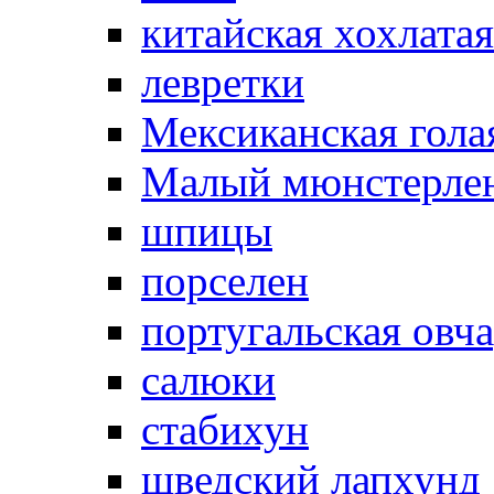
китайская хохлатая
левретки
Мексиканская гола
Малый мюнстерле
шпицы
порселен
португальская овч
салюки
стабихун
шведский лапхунд