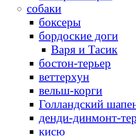
собаки
боксеры
бордоские доги
Варя и Тасик
бостон-терьер
веттерхун
вельш-корги
Голландский шапе
денди-динмонт-те
кисю