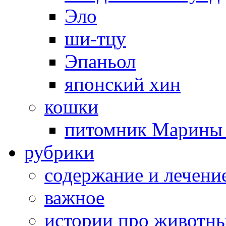
Эло
ши-тцу
Эпаньол
японский хин
кошки
питомник Марины 
рубрики
cодержание и лечени
важное
истории про животн