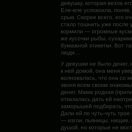
девушку, которая везла ег
Еле-еле успокоила, поняв,
срыв. Скорее всего, его оч
стало тошнить уже после у
кормили — огромные куски
же кусочки рыбы, сухарики
бумажной этикетки. Вот т
люди…
У девушки не было денег, 
к ней домой, она меня уве
волновалась, что она со м
звоня всем своим знакомы
денег. Мама родная (прил
отказалась дать ей наотре
заморышей подбирать, что
Дали ей по чуть-чуть трое
— изгои, пьяницы, нищие, б
душой, но которые не могл