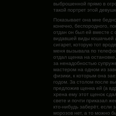
выброшенной прямо в огр
такой портрет этой девушк
Показывает она мне бедно
конечно, беспородного, п
отдан он был ей вместе с
видавшей виды кошачьей л
сигарет, которую тот вроде
меня вызывала по телефону
отдал щенка на остановке,
за ненадобностью супруже
мастером на одном из зав
физики, к которым она за
годом. За столом после вы
предложив щенка ей (а вдр
хрена ему этот щенок сдал
свете и почти приказал же
кто-нибудь заберёт, если з
морозов нет, а то можно б