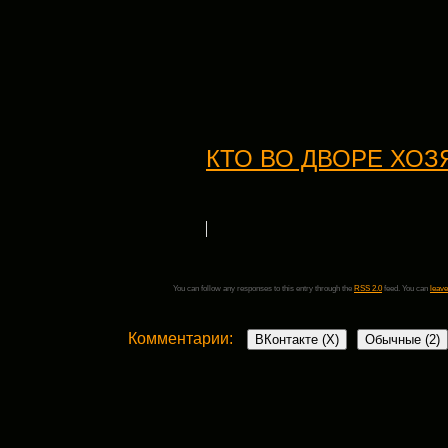
КТО ВО ДВОРЕ ХОЗ
You can follow any responses to this entry through the
RSS 2.0
feed. You can
leave
Комментарии:
ВКонтакте (
X
)
Обычные (2)
2 комментария