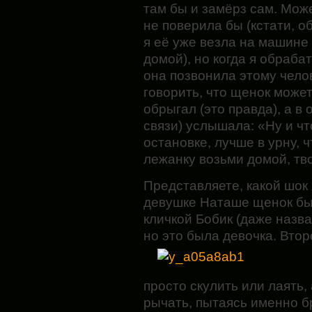
там бы и замёрз сам. Може
не поверила бы (кстати, о
я её уже везла на машине
домой), но когда я обраба
она позвонила этому чело
говорить, что щенок может
обрыгал (это правда), а в 
связи) услышала: «Ну и ч
остановке, лучше в урну, ч
лежанку возьми домой, тв
Представляете, какой шок 
девушке Наташе щенок был
кличкой Бобик (даже назва
но это была девочка. Втор
просто скулить или лаять,
рычать, пытаясь именно бр