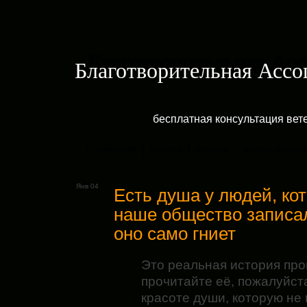
Благотворительная Асс
бесплатная консультация ве
ДОМАШНЯЯ
ГАЛЕРЕЯ
РУБРИКИ
КРАТКОЕ ОПИСАН
Янв 04
Есть душа у людей, ко
наше общество записало
оно само гниет
Это реальная история про
прочитайте её, пожалуйста,
красоте души, которую не