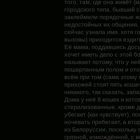
того, там, где она живёт 
городского типа, бывший с
заклеймили порядочные жи
недостойных их общения, 
сейчас узнала имя, хотя г
вызовы) приходится ездить
Её мама, поддавшись досу
хочет иметь дело с этой б
называет потому, что у не
пошарпанным полом и ото
всём при том (сама этому
прихожей стоят пять кошач
никакого, так сказать, зап
Дома у неё 8 кошек и кото
стерилизованные, кроме 
убегает (как чувствует), п
ночевать прибегает, а вто
из Белоруссии, поскольку
грязной, измождённой, с 