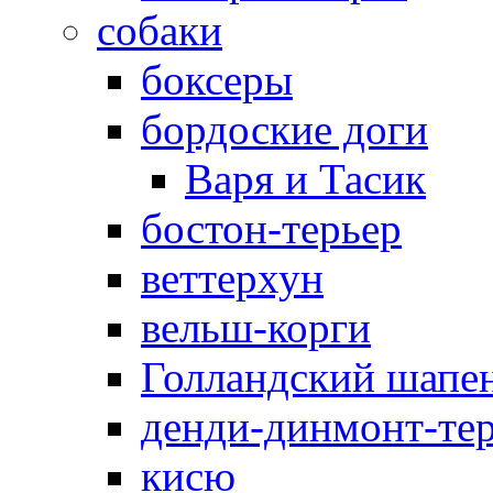
собаки
боксеры
бордоские доги
Варя и Тасик
бостон-терьер
веттерхун
вельш-корги
Голландский шапе
денди-динмонт-те
кисю