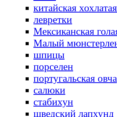
китайская хохлатая
левретки
Мексиканская гола
Малый мюнстерле
шпицы
порселен
португальская овч
салюки
стабихун
шведский лапхунд