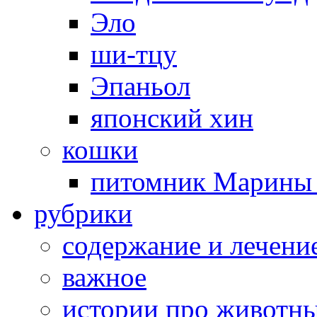
Эло
ши-тцу
Эпаньол
японский хин
кошки
питомник Марины 
рубрики
cодержание и лечени
важное
истории про животн