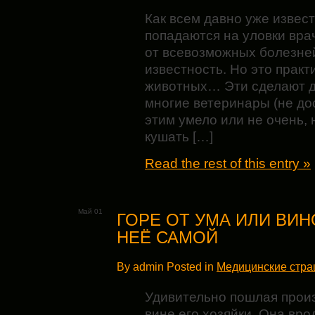
Как всем давно уже извест
попадаются на уловки вра
от всевозможных болезней
известность. Но это практ
животных… Эти сделают дл
многие ветеринары (не до
этим умело или не очень, 
кушать […]
Read the rest of this entry »
Май 01
ГОРЕ ОТ УМА ИЛИ ВИН
НЕЁ САМОЙ
By admin Posted in
Медицинские стр
Удивительно пошлая произ
вине его хозяйки. Она вро