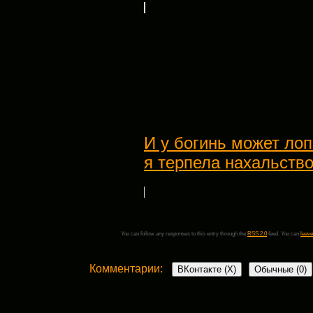
И у богинь может лоп
я терпела нахальств
You can follow any responses to this entry through the
RSS 2.0
feed. You can
leave
Комментарии:
ВКонтакте (
X
)
Обычные (0)
Добавить комментарий