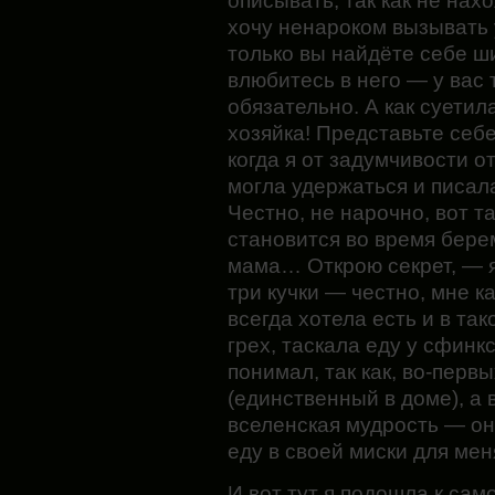
описывать, так как не нах
хочу ненароком вызывать у
только вы найдёте себе ш
влюбитесь в него — у вас 
обязательно. А как суетил
хозяйка! Представьте себе
когда я от задумчивости о
могла удержаться и писал
Честно, не нарочно, вот 
становится во время бере
мама… Открою секрет, — я
три кучки — честно, мне к
всегда хотела есть и в та
грех, таскала еду у сфинкс
понимал, так как, во-перв
(единственный в доме), а 
вселенская мудрость — он
еду в своей миски для мен
И вот тут я подошла к сам