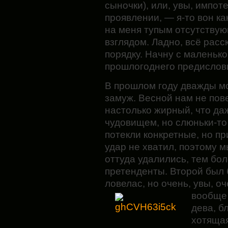
сыночки), или, увы, импо
проявлении, — я-то вон ка
на меня тупым отсутству
взглядом. Ладно, всё расс
порядку. Начну с маленько
прошлогоднего предислов
В прошлом году дважды мо
замуж. Весной нам не пов
настолько
жирный, что да
чудовищем, но слюньки-то 
потекли конкретные, но пр
удар не хватил, поэтому м
оттуда удалились, тем бо
претенденты. Второй был
ловелас, но очень, увы, о
вообще 
дева, б
хотящая