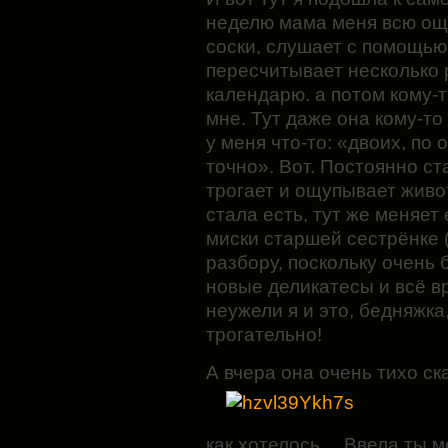
неделю мама меня всю ощу
соски, слушает с помощью 
пересчитывает несколько 
календарю. а потом кому-т
мне. Тут даже она кому-то
у меня что-то: «двоих, по
точно». Вот. Постоянно ст
трогает и ощупывает животи
стала есть, тут же меняет 
миски старшей сестрёнке 
разбору, поскольку очень 
новые деликатесы и всё в
неужели я и это, бедняжка,
трогательно!
А вчера она очень тихо ск
как хотелось… Ввела ты м