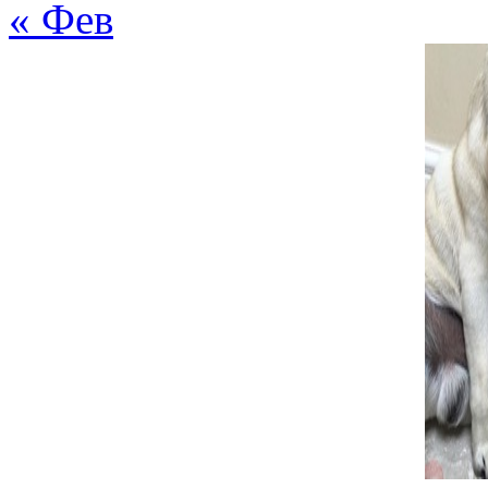
9 октября, 2018 в 5:26 
« Фев
Судя по фото, с такой 
обращаться очень осто
породу собак взяли ще
Ответить
admin
:
10 октября, 2018 в 3:
Ирина, по фото суди
осторожно, вернее, д