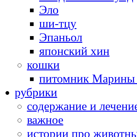
Эло
ши-тцу
Эпаньол
японский хин
кошки
питомник Марины 
рубрики
cодержание и лечени
важное
истории про животн