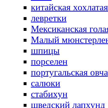
китайская хохлатая
левретки
Мексиканская гола
Малый мюнстерле
шпицы
порселен
португальская овч
салюки
стабихун
шведский лапхунд