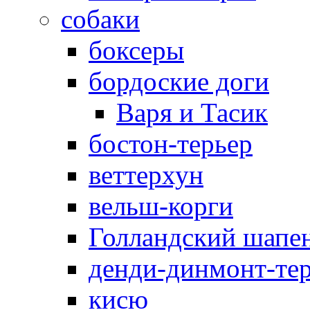
собаки
боксеры
бордоские доги
Варя и Тасик
бостон-терьер
веттерхун
вельш-корги
Голландский шапе
денди-динмонт-те
кисю