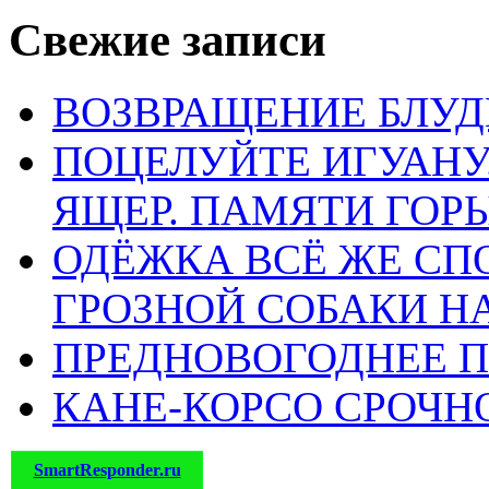
ЛЮБОЙ породой. Из 
Свежие записи
очень легко вырастит
ВОЗВРАЩЕНИЕ БЛУД
одному опорочить Л
ПОЦЕЛУЙТЕ ИГУАН
толпа охала и ахала. 
ЯЩЕР. ПАМЯТИ ГО
про одну старуху, ко
ОДЁЖКА ВСЁ ЖЕ СП
чтобы приехали НА 
ГРОЗНОЙ СОБАКИ 
оказалось болонкой,
ПРЕДНОВОГОДНЕЕ П
дедушке, а бабка и е
КАНЕ-КОРСО СРОЧН
животное изводила. 
и очень поучительно
SmartResponder.ru