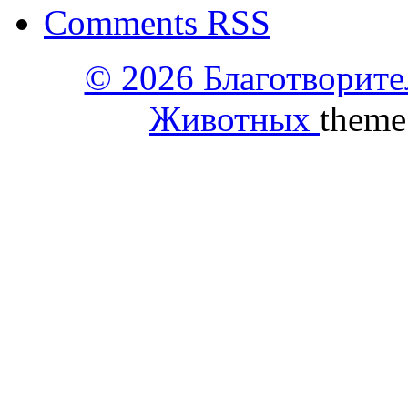
Comments
RSS
© 2026 Благотворит
Комментарий
*
Животных
theme
поставьте галочку если хотите получать на почту уведомлен
Имя
*
Email
*
Сайт
Сохранить моё имя, email и адрес сайта в этом браузере д