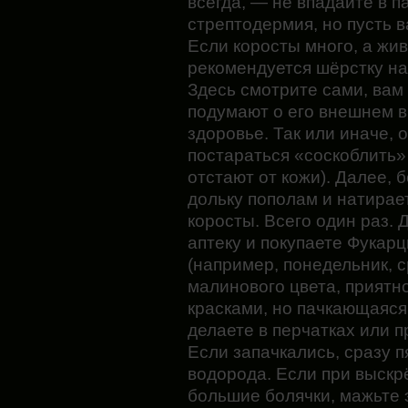
всегда, — не впадайте в па
стрептодермия, но пусть в
Если коросты много, а жи
рекомендуется шёрстку на
Здесь смотрите сами, вам
подумают о его внешнем в
здоровье. Так или иначе, 
постараться «соскоблить» 
отстают от кожи). Далее, 
дольку пополам и натирае
коросты. Всего один раз. 
аптеку и покупаете Фукарц
(например, понедельник, с
малинового цвета, прият
красками, но пачкающаяся
делаете в перчатках или 
Если запачкались, сразу 
водорода. Если при выск
большие болячки, мажьте