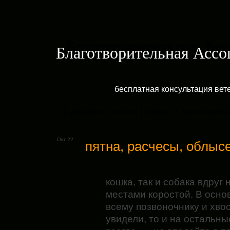
Благотворительная Асс
бесплатная консультация ве
ДОМАШНЯЯ
ГАЛЕРЕЯ
РУБРИКИ
КРАТКОЕ ОПИСАН
Окт 22
пятна, расчесы, облыс
кошка, так и собака вдруг 
местами коростой. В основ
всему позвоночнику и хвос
увидели, то и на остальные