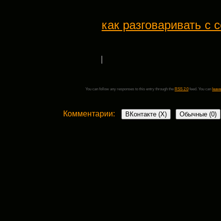
как разговаривать с 
You can follow any responses to this entry through the
RSS 2.0
feed. You can
leave
Комментарии:
ВКонтакте (
X
)
Обычные (0)
Добавить комментарий
Ваш адрес email не будет опубликован.
Обязательные поля пом
Комментарий
*