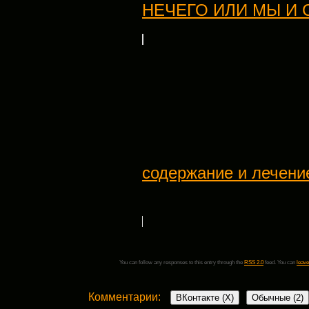
НЕЧЕГО ИЛИ МЫ И 
содержание и лечени
You can follow any responses to this entry through the
RSS 2.0
feed. You can
leave
Комментарии:
ВКонтакте (
X
)
Обычные (2)