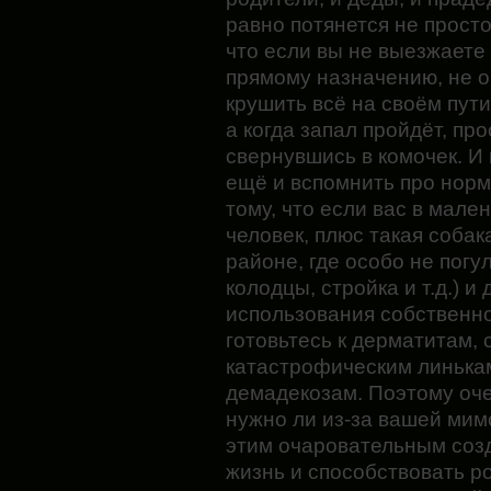
равно потянется не просто 
что если вы не выезжаете 
прямому назначению, не о
крушить всё на своём пути
а когда запал пройдёт, про
свернувшись в комочек. И 
ещё и вспомнить про норм
тому, что если вас в мале
человек, плюс такая собак
районе, где особо не пог
колодцы, стройка и т.д.) 
использования собственно
готовьтесь к дерматитам,
катастрофическим линькам
демадекозам. Поэтому оч
нужно ли из-за вашей ми
этим очаровательным соз
жизнь и способствовать р