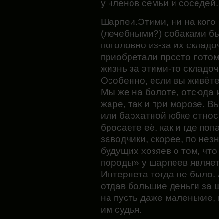
у членов семьи и соседей.
Шарпеи.Этими, ни на кого
(лечебными?) собаками б
поголовно из-за их складо
приобретали просто потому
жизнь за этими-то складо
Особенно, если вы живёте 
Мы же на болоте, отсюда и
жаре, так и при морозе. В
или бархатной юбке относ
бросаете её, как и где по
заводчики, скорее, по не
будущих хозяев о том, что
породы» у шарпеев являет
Интернета тогда не было. 
отдав большие деньги за 
на пусть даже маленькие, 
им судья.