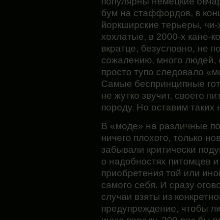
популярны немецкие овчар
бум на стаффордов, в кон
йоркширские терьеры, чи-х
хохлатые, в 2000-х кане-к
вкратце, безусловно, не п
сожалению, много людей, 
просто тупо следовало «м
Самые беспринципные гото
не жутко звучит, своего п
породу. Но оставим таких 
В «моде» на различные по
ничего плохого, только н
забывали критически поду
о надобностях питомцев и
приобретения той или ино
самого себя. И сразу ого
случаи взяты из конкретно
предупреждение, чтобы лю