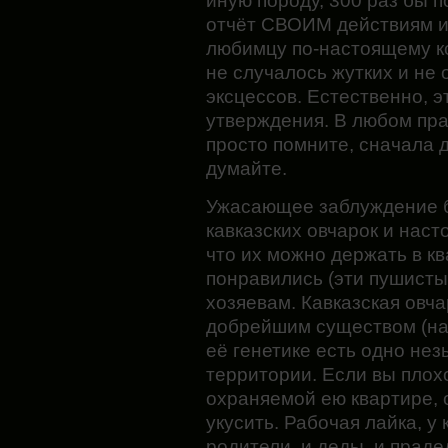
иную породу, 300 раз бы п
отчёт СВОИМ действиям и 
любимцу по-настоящему к
не случалось жутких и не 
эксцессов. Естественно, 
утверждения. В любом пра
просто помните, сначала 
думайте.
Ужасающее заблуждение 
кавказских овчарок и наст
что их можно держать в кв
понравились (эти пушисты
хозяевам. Кавказская овч
добрейшим существом (наб
её генетике есть одно не
территории. Если вы плохо
охраняемой ею квартире, 
укусить. Рабочая лайка, у 
родители, и деды, и праде