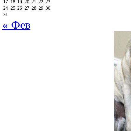
17
18
19
20
21
22
23
поля помечены
*
24
25
26
27
28
29
30
31
« Фев
Комментарий
*
поставьте галочку если хотите получать на почту уведомлен
Имя
*
Email
*
Сайт
Сохранить моё имя, email и адрес сайта в этом браузере д