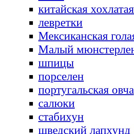
китайская хохлатая
левретки
Мексиканская гола
Малый мюнстерле
шпицы
порселен
португальская овч
салюки
стабихун
шведский лапхунд