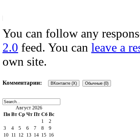
You can follow any response
2.0
feed. You can
leave a r
own site.
Комментарии:
ВКонтакте (
X
)
Обычные (0)
Добавить комментарий
Август 2026
Пн
Вт
Ср
Чт
Пт
Сб
Вс
1
2
Ваш адрес email не будет 
3
4
5
6
7
8
9
10
11
12
13
14
15
16