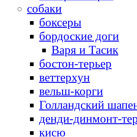
собаки
боксеры
бордоские доги
Варя и Тасик
бостон-терьер
веттерхун
вельш-корги
Голландский шапе
денди-динмонт-те
кисю