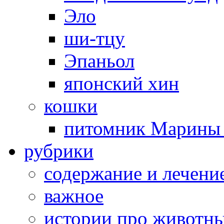
Эло
ши-тцу
Эпаньол
японский хин
кошки
питомник Марины 
рубрики
cодержание и лечени
важное
истории про животн