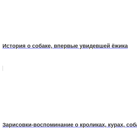
История о собаке, впервые увидевшей ёжика
Зарисовки-воспоминание о кроликах, курах, соб