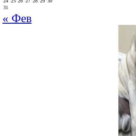
24
25
26
27
28
29
30
31
« Фев
Комментарий
*
поставьте галочку если хотите получать на почту уведомлен
Имя
*
Email
*
Сайт
Сохранить моё имя, email и адрес сайта в этом браузере д