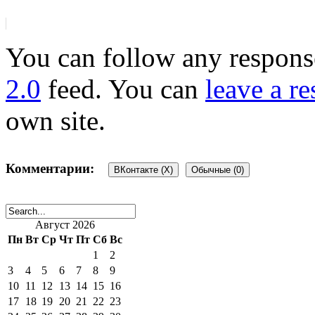
You can follow any response
2.0
feed. You can
leave a r
own site.
Комментарии:
ВКонтакте (
X
)
Обычные (0)
Добавить комментарий
Август 2026
Пн
Вт
Ср
Чт
Пт
Сб
Вс
1
2
Ваш адрес email не будет 
3
4
5
6
7
8
9
10
11
12
13
14
15
16
17
18
19
20
21
22
23
поля помечены
*