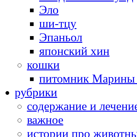
Эло
ши-тцу
Эпаньол
японский хин
кошки
питомник Марины 
рубрики
cодержание и лечени
важное
истории про животн