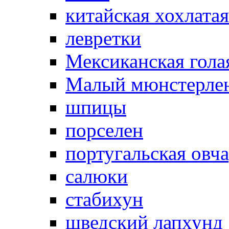
китайская хохлатая
левретки
Мексиканская гола
Малый мюнстерле
шпицы
порселен
португальская овч
салюки
стабихун
шведский лапхунд