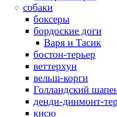
собаки
боксеры
бордоские доги
Варя и Тасик
бостон-терьер
веттерхун
вельш-корги
Голландский шапе
денди-динмонт-те
кисю