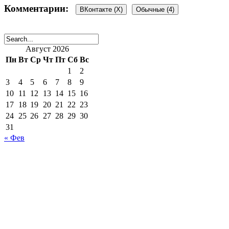
Комментарии:
ВКонтакте (
X
)
Обычные (4)
Август 2026
4 комментария
Пн
Вт
Ср
Чт
Пт
Сб
Вс
1
2
3
4
5
6
7
8
9
10
11
12
13
14
15
16
наталья
:
17
18
19
20
21
22
23
26 августа, 2014 в 3:38 пп
24
25
26
27
28
29
30
Я вас умоляю!я взяла 2 месячную котодевочку прямо от ко
31
поняла,на каком она свете!через месяц все подружились и
« Фев
Ответить
admin
:
26 августа, 2014 в 7:17 пп
Правильно, Наталья! Именно — я вас умоляю! Все всегда м
быть и вы сюда напишите свой рассказ о ваших любимца
Ответить