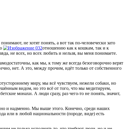
понимают, не хотят понять, а вот так по-человечески зато
по
отношению как к кошкам, так и к
вда, не всех, но всех любить и нельзя, вы меня понимаете.
амодостаточны, как мы, к тому же всегда безоговорочно верят
чно, нет. А это, между прочим, идёт только от собственного
отустороннему миру, мы всё чувствуем, нежели собаки, но
ешённым видом, но это всё от того, что мы медитируем,
етские монахи. А люди сразу, раз чего-то не понять, значит,
ивно и надменно. Мы выше этого. Конечно, среди наших
рода или в любой национальности (породе, виде) есть
пешим не только исполнить то, что требуют люди, но и не