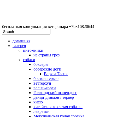
бесплатная консультация ветеринара +79816820644
домашняя
галерея
питомники
из страны грез
собаки
боксеры
бордоские доги
Варя и Тасик
бостон-терьер
веттерхун
вельш-корги
Голландский шапендоес
денди-динмонт-терьер
кисю
китайская хохлатая собачка
левретки
Мексиканская голая собачка