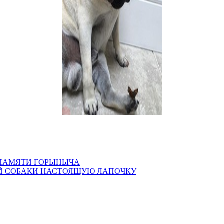
гонял. Постоянно идёшь и смотришь: в кот в собачьей будке — с
аленьким и не защищённым, вот и забирался в будку, к тому заста
ечены
*
 ПАМЯТИ ГОРЫНЫЧА
ОЙ СОБАКИ НАСТОЯЩУЮ ЛАПОЧКУ