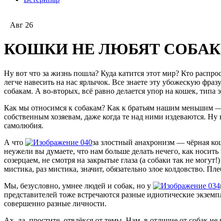
Авг 26
КОШКИ НЕ ЛЮБЯТ СОБАК
Ну вот что за жизнь пошла? Куда катится этот мир? Кто распро
легче навесить на нас ярлычок. Все знаете эту убожескую фраз
собакам. А во-вторых, всё равно делается упор на кошек, типа
Как мы относимся к собакам? Как к братьям нашим меньшим —
собственным хозяевам, даже когда те над ними издеваются. Ну 
самолюбия.
А что
за злостный анахронизм — чёрная кош
неужели вы думаете, что нам больше делать нечего, как носить
созерцаем, не смотря на закрытые глаза (а собаки так не могут
мистика, раз мистика, значит, обязательно злое колдовство. П
Мы, безусловно, умнее людей и собак, но у
представителей тоже встречаются разные идиотические экземпляр
совершенно разные личности.
Ах, да, простите, отвлёкся от темы. Нам, в отличие от собак н