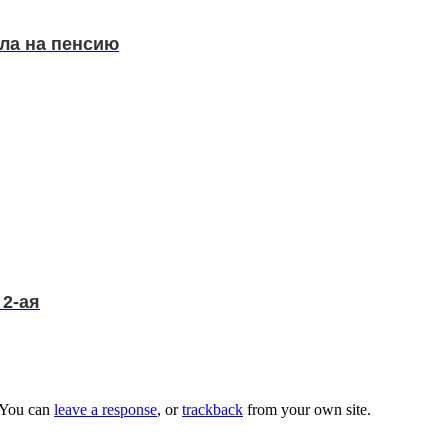
шла на пенсию
 2-ая
 You can
leave a response
, or
trackback
from your own site.