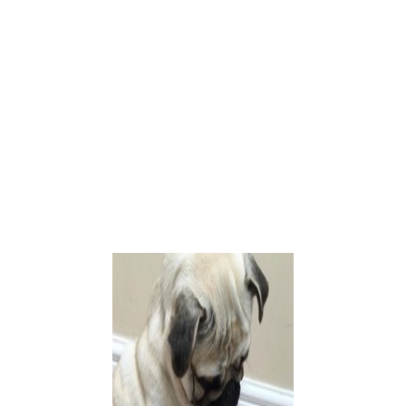
томамы,у которой только рыбки в аквариуме были!привезла в дом
 стали играть!сейчас котеныш решает,кто и где спит,и кто маму
огут понять друг друга. Если почему-то не сходятся, значит, в
х?