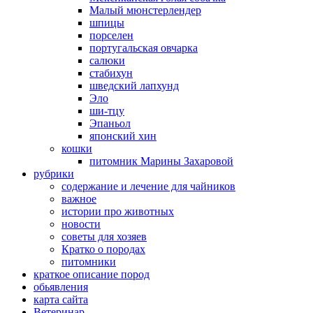
Малый мюнстерлендер
шпицы
порселен
португальская овчарка
салюки
стабихун
шведский лапхунд
Эло
ши-тцу
Эпаньол
японский хин
кошки
питомник Марины Захаровой
рубрики
cодержание и лечение для чайников
важное
истории про животных
новости
советы для хозяев
Кратко о породах
питомники
краткое описание пород
обьявления
карта сайта
Ветеринар