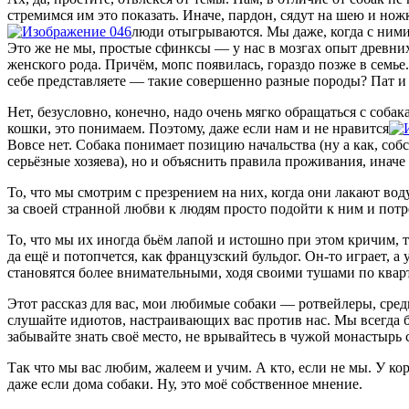
стремимся им это показать. Иначе, пардон, сядут на шею и но
люди отыгрываются. Мы даже, когда с ними и
Это же не мы, простые сфинксы — у нас в мозгах опыт древних
женского рода. Причём, мопс появилась, гораздо позже в семье.
себе представляете — такие совершенно разные породы? Пат
Нет, безусловно, конечно, надо очень мягко обращаться с собак
кошки, это понимаем. Поэтому, даже если нам и не нравится
Вовсе нет. Собака понимает позицию начальства (ну а как, собс
серьёзные хозяева), но и объяснить правила проживания, иначе 
То, что мы смотрим с презрением на них, когда они лакают воду
за своей странной любви к людям просто подойти к ним и потр
То, что мы их иногда бьём лапой и истошно при этом кричим, т
да ещё и потопчется, как французский бульдог. Он-то играет, а
становятся более внимательными, ходя своими тушами по квар
Этот рассказ для вас, мои любимые собаки — ротвейлеры, сред
слушайте идиотов, настраивающих вас против нас. Мы всегда б
забывайте знать своё место, не врывайтесь в чужой монастырь
Так что мы вас любим, жалеем и учим. А кто, если не мы. У к
даже если дома собаки. Ну, это моё собственное мнение.