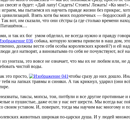
жки свесят и будет: «Дай лапу! Сидеть! Стоять! Лежать! «Ко мн
граем, мы пытаемся их научить правде жизни без прикрас, хотя н
 цивилизаций. Взять хотя бы моих подопечных — бордосский дог
 Так вот, им сказали, что они сёстры (а где столько времени нах
 и Паташёнок…
ами, и так их бог умом обделил, не всегда нужно и правду говори
собака, которую хозяева привели в наш дом, это
твенно, должны вести себя особы королевских кровей?) и ей надо
люди дел натворят, а виноватыми-то себя не почувствуют, всё на 
 из унитаза, это вовсе не означает, что мы их не любим или, не д
ебовать чистой воды.
ак это просто,
чтобы сразу до них дошло. Ина
 у тебя на лапках травмы и синяки. А так крикнул, ударил (они 
тире.
неазиаты, таксы, мопсы, тои, питбули и все другие противные и
елые и пушистые, даже если у нас нет шерсти. Мы всегда вас п
 со своим уставом. И, поверьте, тогда мы научим вас многому и
оролевских животных широкая по-царски душа. И у людей множест