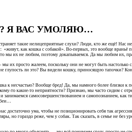
? Я ВАС УМОЛЯЮ…
страняет такие нелицеприятные слухи? Люди, кто же ещё! Нас не 
у: «живут, как кошка с собакой». Во-первых, это вообще враньё 
 это мы их не любим, поэтому докапываемся. Да мы любим их, пра
 мы их просто жалеем, поскольку они не могут
быть настолько с
не глупость ли это? Вы видели кошку, приносящую тапочки? Коне
ка к несчастью? Вообще бред! Да, мы намного более близки к п
 кому-то какие-то неприятности? Признаю, мы часто сидим с отр
!) и занимаемся самосовершенствованием и самопознанием, как тиб
лебеи…
нас достаточно ума, чтобы не позиционировать себя так агресс
ы, но гораздо реже, чем у собак. Так сказать, в семье не без у
е надо по много объяснять — мы всё понимаем сразу, просто не с