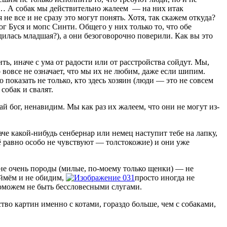
е!»… А собак мы действительно жалеем — на них итак
е все и не сразу это могут понять. Хотя, так скажем откуда?
 Буся и мопс Синти. Общего у них только то, что обе
одилась младшая?), а они безоговорочно поверили. Как вы это
ть, иначе с ума от радости или от расстройства сойдут. Мы,
 вовсе не означает, что мы их не любим, даже если шипим.
 показать не только, кто здесь хозяин (люди — это не совсем
собак и свалят.
ай бог, ненавидим. Мы как раз их жалеем, что они не могут из-
че какой-нибудь сенбернар или немец наступит тебе на лапку,
всё равно особо не чувствуют — толстокожие) и они уже
 не очень породы (милые, по-моему только щенки) — не
оймём и не обидим,
просто иногда не
 поможем не быть бессловесными слугами.
во картин именно с котами, гораздо больше, чем с собаками,