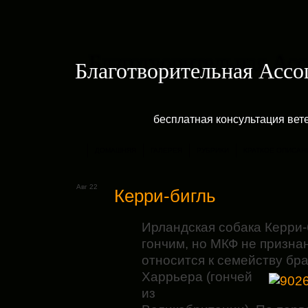
Благотворительная Асс
бесплатная консультация ве
ДОМАШНЯЯ
ГАЛЕРЕЯ
РУБРИКИ
КРАТКОЕ ОПИСАН
Авг 22
Керри-бигль
Ирландская собака Керри-б
гончим, но МКФ не призна
относится к семейству бра
Харрьера
(гончей
из