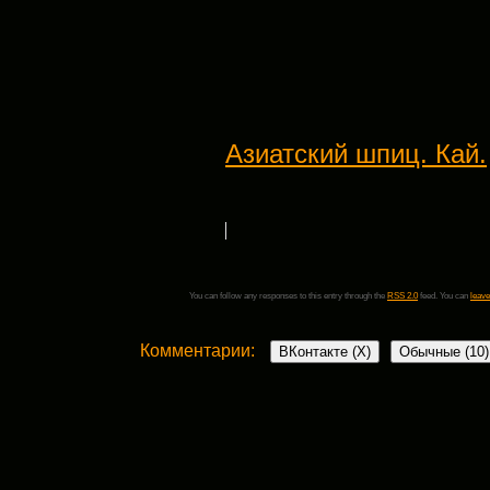
Азиатский шпиц. Кай.
You can follow any responses to this entry through the
RSS 2.0
feed. You can
leave
Комментарии:
ВКонтакте (
X
)
Обычные (10)
10 комментариев