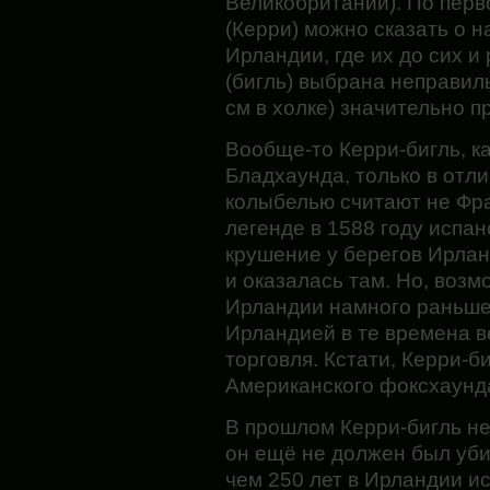
Великобритании). По перв
(Керри) можно сказать о н
Ирландии, где их до сих и 
(бигль) выбрана неправильн
см в холке) значительно 
Вообще-то
Керри-бигль, к
Бладхаунда, только в отли
колыбелью считают не Фр
легенде в 1588 году испа
крушение у берегов Ирлан
и оказалась там. Но, возм
Ирландии намного раньше,
Ирландией в те времена 
торговля. Кстати, Керри-б
Американского фоксхаунд
В прошлом Керри-бигль не
он ещё не должен был уби
чем 250 лет в Ирландии ис