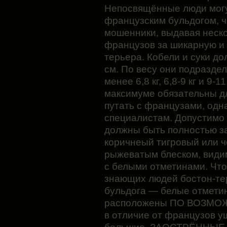
Непосвящённые люди могут
французским бульдогом, ч
мошенники, выдавая неск
французов за шикарную и 
терьера. Кобели и суки до
см. По весу они подраздел
менее 6,8 кг, 6,8-9 кг и 9-1
максимуме обязательны дл
путать с французами, одна
специалистам. Допустимо 
должны быть полностью за
коричнеый тигровый или ч
рыжеватым блеском, видим
с белыми отметинами. Что
знающих людей бостон-те
бульдога — белые отмети
расположены ПО ВОЗМ
в отличие от французов у