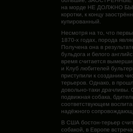
большие, ЗАОСТРЁННЫЕ к
на морде НЕ ДОЛЖНО БЫТ
коротки, к концу заострё
купированный.
Несмотря на то, что перв
1870-х годах, порода явл
Получена она в результат
бульдога и белого английс
время считается вымершим
и Клуб любителей бультер
приступили к созданию чи
терьеров. Однако, в прош
довольно-таки драчливы. 
подвижная собака, бдител
соответствующем воспита
надёжного сопровождающе
В США бостон-терьер счи
собакой, в Европе встреча