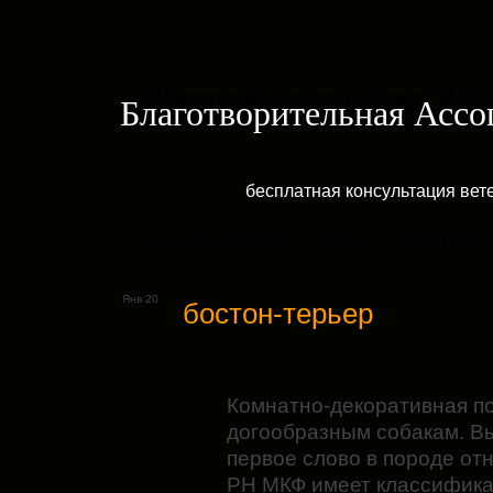
Благотворительная Асс
бесплатная консультация ве
ДОМАШНЯЯ
ГАЛЕРЕЯ
РУБРИКИ
КРАТКОЕ ОПИСАН
Янв 20
бостон-терьер
Комнатно-декоративная по
догообразным собакам. В
первое слово в породе отн
РН МКФ имеет классифика