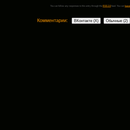
You can follow any responses to this entry through the
RSS 2.0
feed. You can
leave
Комментарии:
ВКонтакте (
X
)
Обычные (2)
2 комментария
Анна
:
21 января, 2013 в 10:28 дп
Хорошо тем, кто зарабатывает разве
заводчиком в России или по крайней мер
только покупать собак в Америке. И зар
они именно оттуда привезены.
Ответить
Veta
:
21 января, 2013 в 3:40 пп
Ну вовсе не обязательно покупать с