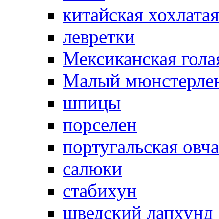
китайская хохлатая
левретки
Мексиканская гола
Малый мюнстерле
шпицы
порселен
португальская овч
салюки
стабихун
шведский лапхунд