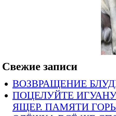
admin
:
27 февраля, 2014 в 7:
А уж как меня, Лора,
глубины души. Как г
найдутся исключения
Свежие записи
Ответить
ВОЗВРАЩЕНИЕ БЛУД
Добавить комментарий
ПОЦЕЛУЙТЕ ИГУАН
ЯЩЕР. ПАМЯТИ ГО
Ваш адрес email не будет 