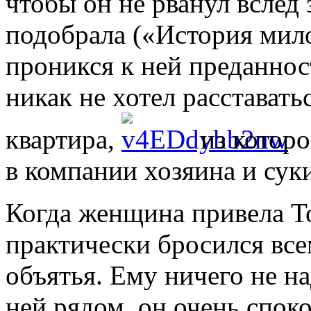
чтобы он не рванул вслед 
подобрала («История мило
проникся к ней преданнос
никак не хотел расставатьс
квартира,
из которо
в компании хозяина и суки
Когда женщина привела Т
практически бросился все
объятья. Ему ничего не на
ней рядом, он очень споко