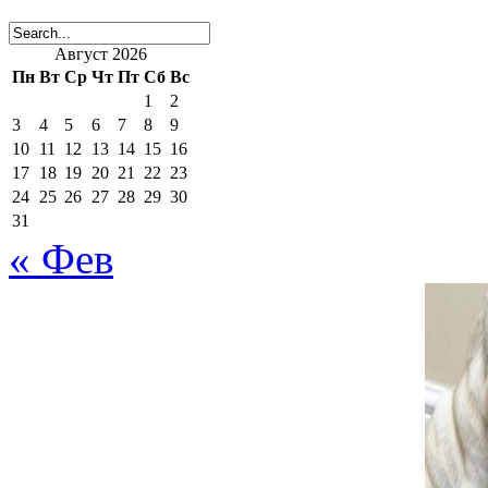
Август 2026
2 комментария
Пн
Вт
Ср
Чт
Пт
Сб
Вс
1
2
3
4
5
6
7
8
9
10
11
12
13
14
15
16
17
18
19
20
21
22
23
лора
:
24
25
26
27
28
29
30
31
27 февраля, 2014 в 6:51
« Фев
Да уж.Честно говоря,м
хозяйке .А говорят»как
вязками,когда все в сем
Ответить