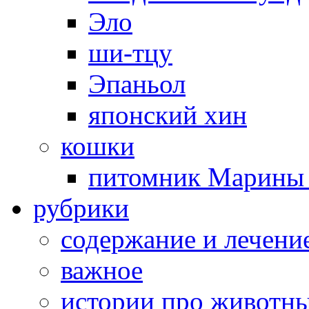
Эло
ши-тцу
Эпаньол
японский хин
кошки
питомник Марины 
рубрики
cодержание и лечени
важное
истории про животн