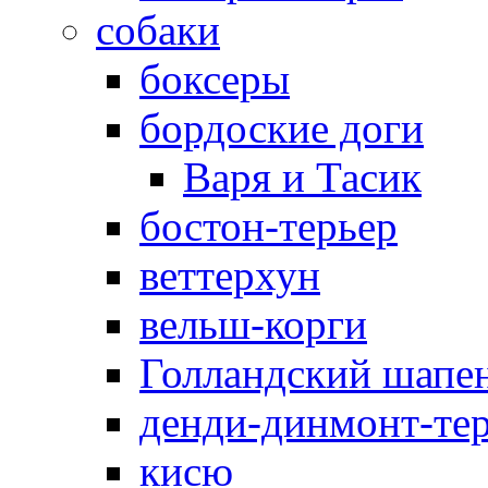
собаки
боксеры
бордоские доги
Варя и Тасик
бостон-терьер
веттерхун
вельш-корги
Голландский шапе
денди-динмонт-те
кисю