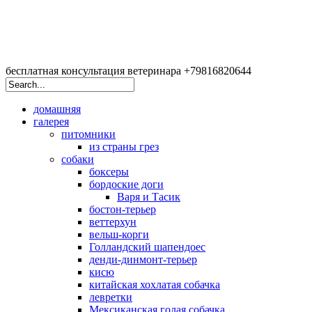
бесплатная консультация ветеринара +79816820644
домашняя
галерея
питомники
из страны грез
собаки
боксеры
бордоские доги
Варя и Тасик
бостон-терьер
веттерхун
вельш-корги
Голландский шапендоес
денди-динмонт-терьер
кисю
китайская хохлатая собачка
левретки
Мексиканская голая собачка