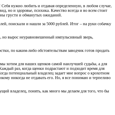
! Себя нужно любить и отдавая определенную, в любом случае,
д, но и здоровье, психика. Качество всегда и во всем стоит
полны грусти и обманутых ожиданий.
лей, поискали и нашли за 5000 рублей. Итог – на руки собачку
ло, но вырос неуравновешенный импульсивный зверь,
остки, по каким-либо обстоятельствам заводчик готов продать
мы хотим для наших щенков самой наилучшей судьбы, а для
Каждый раз, когда щенки подрастают и подходит время для
 Когда потенциальный владелец задает мне вопрос о крохотном
икому никогда не отдавать его. Но, я все понимаю и терпеливо
ущий владелец, понять, как много мы делаем для того, что бы