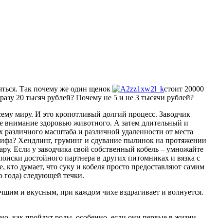
яться. Так почему же один щенок
стоит 20000
разу 20 тысяч рублей? Почему не 5 и не 3 тысячи рублей?
всему миру. И это кропотливый долгий процесс. Заводчик
ое внимание здоровью животного.
А затем длительный и
ах различного масштаба и различной удаленности от места
стифа? Хендлинг, груминг и сдувание пылинок на протяжении
пару. Если у заводчика свой собственный кобель – умножайте
 поиски достойного партнера в других питомниках и вязка с
, кто думает, что суку и кобеля просто предоставляют самим
до года) следующей течки.
учшим и вкусным, при каждом чихе вздрагивает и волнуется.
тно, как пройдут роды, особенно, если они первые в жизни