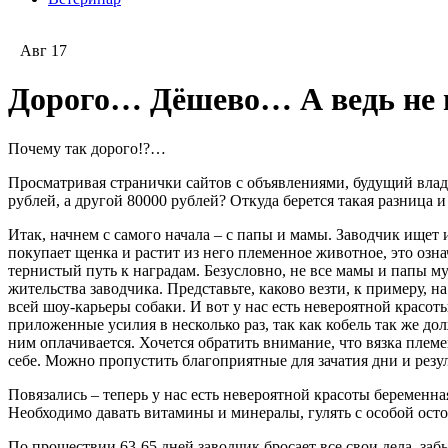
Авг 17
Дорого… Дёшево… А ведь не в
Почему так дорого!?…
Просматривая странички сайтов с объявлениями, будущий влад
рублей, а другой 80000 рублей? Откуда берется такая разница 
Итак, начнем с самого начала – с папы и мамы. Заводчик ищет 
покупает щенка и растит из него племенное животное, это озн
тернистый путь к наградам. Безусловно, не все мамы и папы м
жительства заводчика. Представьте, каково везти, к примеру,
всей шоу-карьеры собаки. И вот у нас есть невероятной красот
приложенные усилия в несколько раз, так как кобель так же до
ним оплачивается. Хочется обратить внимание, что вязка плем
себе. Можно пропустить благоприятные для зачатия дни и резуль
Повязались – теперь у нас есть невероятной красоты беременн
Необходимо давать витамины и минералы, гулять с особой осто
По прошествии 63-65 дней заводчик бросает все свои дела, забы