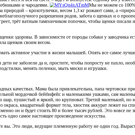
лшебниками и чародеями.
Мы не можем со 100%
 за природой – крохотулички, весом 1,3 кг рожают сами, а «пр
х неблагополучного разрешения родов, забота о щенках и о проо
реет, трёт ватным тампончиком попочки, чтобы щенки писали и к
 щенки здоровы. В зависимости от породы собаки у заводчика е
ила щенков своим весом.
мать активное участие в жизни малышей. Опять все самое лучше
 дети не заболели да и, простите, чтобы попросту не пахло, нео
подстилки, менять пеленки, мыть миски и игрушки.
родных качествах. Мама была привлекательна, папа чертовски пр
ательной мордочкой бейбифейс и маленькими ушками, сам маленьк
вно шар, пушистый и яркий, но крупноват. Третий маленький, но
о окраса, квадратный формат тела, хвостик аккурат лежит на сп
именно он и будет стоить 80 и более тысяч рублей. Это вовсе не
есть одно самое настоящее произведение искусства.
сите вы. Это люди, ведущие племенную работу не один год. Вы