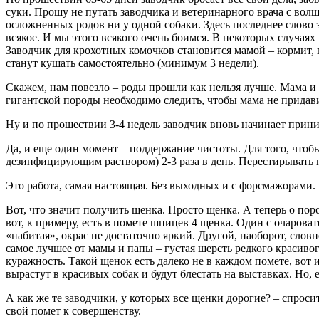
суки. Прошу не путать заводчика и ветеринарного врача с во
осложненных родов ни у одной собаки. Здесь последнее слово
всякое. И мы этого всякого очень боимся. В некоторых случая
Заводчик для крохотных комочков становится мамой – кормит, г
станут кушать самостоятельно (минимум 3 недели).
Скажем, нам повезло – роды прошли как нельзя лучше. Мама и
гигантской породы необходимо следить, чтобы мама не придав
Ну и по прошествии 3-4 недель заводчик вновь начинает прини
Да, и еще один момент – поддержание чистоты. Для того, чтобы
дезинфицирующим раствором) 2-3 раза в день. Перестирывать 
Это работа, самая настоящая. Без выходных и с форсмажорами.
Вот, что значит получить щенка. Просто щенка. А теперь о по
вот, к примеру, есть в помете шпицев 4 щенка. Один с очаров
«набитая», окрас не достаточно яркий. Другой, наоборот, сло
самое лучшее от мамы и папы – густая шерсть редкого красивог
куражность. Такой щенок есть далеко не в каждом помете, вот 
вырастут в красивых собак и будут блестать на выставках. Но, 
А как же те заводчики, у которых все щенки дорогие? – спро
свой помет к совершенству.