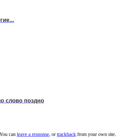
ие...
ло слово поздно
 You can
leave a response
, or
trackback
from your own site.