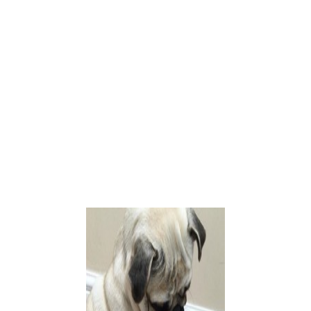
одни боле пушистые, другие нет.
но и ростом, а также окрасами. Это вообще-то можно было прочита
ькие… Но всё равно спасибо за комментарий.