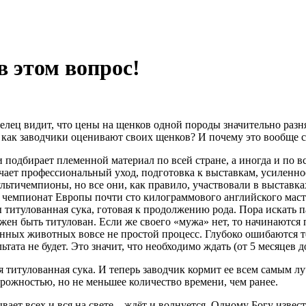
 этом вопрос!
елец видит, что цены на щенков одной породы значительно разн
и как заводчики оценивают своих щенков? И почему это вообще с
и подбирает племенной материал по всей стране, а иногда и по 
ачает профессиональный уход, подготовка к выставкам, усиленн
ультичемпионы, но все они, как правило, участвовали в выставк
 на чемпионат Европы почти сто килограммового английского ма
ы титулованная сука, готовая к продолжению рода. Пора искать 
лжен быть титулован. Если же своего «мужа» нет, то начинаются
енных животных вовсе не простой процесс. Глубоко ошибаются те
тата не будет. Это значит, что необходимо ждать (от 5 месяцев 
ая титулованная сука. И теперь заводчик кормит ее всем самым л
рожностью, но не меньшее количество времени, чем ранее.
вает всех и вся на свете – ждёт и волнуется. Одному Богу извес