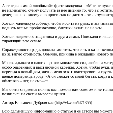
А теперь о самой «любимой» фразе заводчика – «Мне не нужен
не маленькую, сумму получать за нее именно то, что вы хотите
денег, так как никому оно просто так не дается – это результ
Хотели маленькую собачку, чтобы носить на руках и завязывать
поднять весьма проблематично, бантики вязать не на чем.
Хотели надежного защитника и друга семьи. Поискали и нашли
тиранящий всю семью.
Справедливости ради, должна заметить, что есть и качественн
их за такую стоимость. Обычно, причина в ожидании нового 
Мы вкладываем в наших щенков множество сил, любви и матер
особо одаренных и выставочной карьеры. Хотим, чтобы руки, 
переезда в новый дом, лично меня охватывает тревога и грусть
щенке померанца вроде: «А он сможет со мной бегать, когда я 
объясняю – нет, не сможет.
Мы очень стараемся понять вас, помочь вам советом и не тольк
появились на свет и выросли щенки.
Автор: Елизавета Дубровская (http://vk.com/id71355)
Всю дальнейшую информацию о статьье и её авторе вы можете най