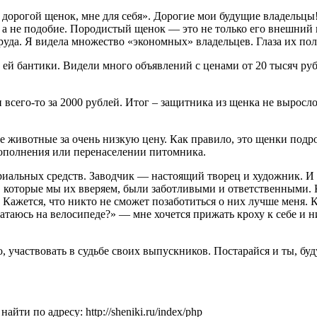
 дорогой щенок, мне для себя». Дорогие мои будущие владельцы
, а не подобие. Породистый щенок — это не только его внешний ви
ат труда. Я видела множество «экономных» владельцев. Глаза их 
 ей бантики. Видели много объявлений с ценами от 20 тысяч руб
 всего-то за 2000 рублей. Итог – защитника из щенка не вырос
ые животные за очень низкую цену. Как правило, это щенки подр
пополнения или перенаселении питомника.
иальных средств. Заводчик — настоящий творец и художник. И 
в которые мы их вверяем, были заботливыми и ответственными. 
. Кажется, что никто не сможет позаботиться о них лучше меня.
катаюсь на велосипеде?» — мне хочется прижать кроху к себе и н
о, участвовать в судьбе своих выпускников. Постарайся и ты, буд
ти по адресу: http://sheniki.ru/index/php