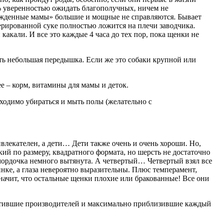
 уверенностью ожидать благополучных, ничем не
ирожденные мамы» большие и мощные не справляются. Бывает
перированной суке полностью ложится на плечи заводчика.
акали. И все это каждые 4 часа до тех пор, пока щенки не
сть небольшая передышка. Если же это собаки крупной или
е – корм, витамины для мамы и деток.
бходимо убираться и мыть полы (желательно с
ивлекателен, а дети… Дети также очень и очень хороши. Но,
ий по размеру, квадратного формата, но шерсть не достаточно
 мордочка немного вытянута. А четвертый… Четвертый взял все
инке, а глаза невероятно выразительны. Плюс темперамент,
 значит, что остальные щенки плохие или бракованные! Все они
растившие производителей и максимально приблизившие каждый