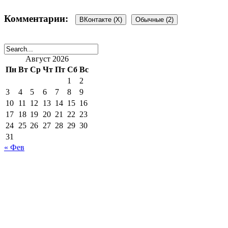
Комментарии:
ВКонтакте (
X
)
Обычные (2)
Август 2026
2 комментария
Пн
Вт
Ср
Чт
Пт
Сб
Вс
1
2
3
4
5
6
7
8
9
10
11
12
13
14
15
16
Анна
:
17
18
19
20
21
22
23
23 августа, 2013 в 11:16 дп
24
25
26
27
28
29
30
Какие миленькие эти шпицы, но они тоже отличаются — 
31
« Фев
Ответить
admin
:
23 августа, 2013 в 12:54 пп
Они, Анна, отличаются не только густотой шерсти, 
щенки шпицев дорогие, поскольку они очень милен
Ответить