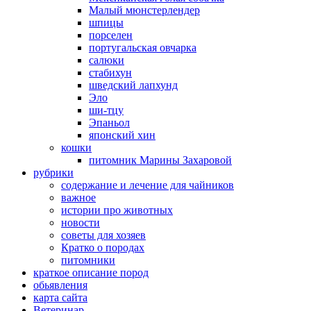
Малый мюнстерлендер
шпицы
порселен
португальская овчарка
салюки
стабихун
шведский лапхунд
Эло
ши-тцу
Эпаньол
японский хин
кошки
питомник Марины Захаровой
рубрики
cодержание и лечение для чайников
важное
истории про животных
новости
советы для хозяев
Кратко о породах
питомники
краткое описание пород
обьявления
карта сайта
Ветеринар