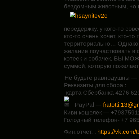
бездомным животным,
но 
передержку, у кого-то сов
кто-то очень хочет, кто-то
территориально… Однако, 
желание поучаствовать в 
котеек и собачек, ВЫ М
суммой, которую пожелает
Не будьте равнодушны — п
Реквизиты для сбора :
карта Сбербанка 4276 62
PayPal —
fratotti.13@g
Киви кошелёк — +7937591
Голодный телефон- +7 965
Фин.отчет, :
https://vk.com