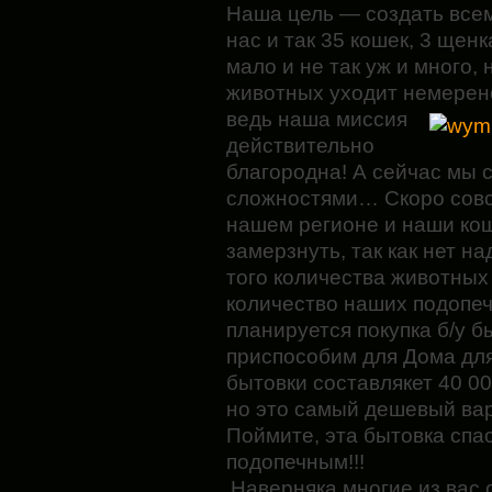
Наша цель — создать всем
нас и так 35 кошек, 3 щен
мало и не так уж и много, 
животных уходит немерено
ведь наша миссия
действительно
благородна! А сейчас мы 
сложностями… Скоро совсе
нашем регионе и наши кош
замерзнуть, так как нет 
того количества животных 
количество наших подопе
планируется покупка б/у б
приспособим для Дома дл
бытовки составлякет 40 0
но это самый дешевый вар
Поймите, эта бытовка спа
подопечным!!!
Наверняка многие из вас 