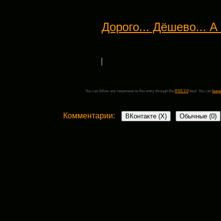
Дорого... Дёшево... А
You can follow any responses to this entry through the
RSS 2.0
feed. You can
leave
Комментарии:
ВКонтакте (
X
)
Обычные (0)
Добавить комментарий
Ваш адрес email не будет опубликован.
Обязательные поля пом
Комментарий
*