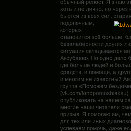
обычный репост. Я знаю э
хоть и не лично, но через
бьются из всех сил,
стара
подопечным,
которых
становится всё больше, б
безалаберности других лю
ситуация складывается во 
Аксубаево. Но одно дело 
где больше людей и боль
средств, и помощи, а друг
и многим не известный Акс
группа
«Поможем бездомн
(vk.com/fondpomoshiaksu).
опубликовать на нашем са
многие наши читатели смог
призыв. Я помогаю им, че
для тех или иных диагноз
успеваем помочь, даже есл