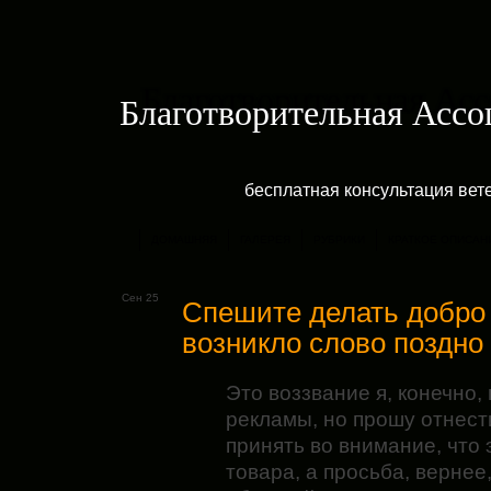
Благотворительная Асс
бесплатная консультация ве
ДОМАШНЯЯ
ГАЛЕРЕЯ
РУБРИКИ
КРАТКОЕ ОПИСАН
Сен 25
Спешите делать добро 
возникло слово поздно
Это воззвание я, конечно,
рекламы, но прошу отнест
принять во внимание, что 
товара, а просьба, вернее