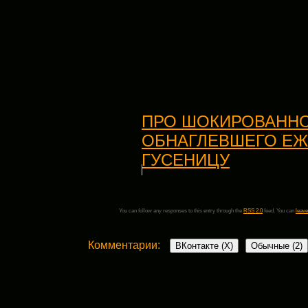
ПРО ШОКИРОВАННО
ОБНАГЛЕВШЕГО ЕЖ
ГУСЕНИЦУ
You can follow any responses to this entry through the
RSS 2.0
feed. You can
leave
Комментарии:
ВКонтакте (
X
)
Обычные (2)
2 комментария