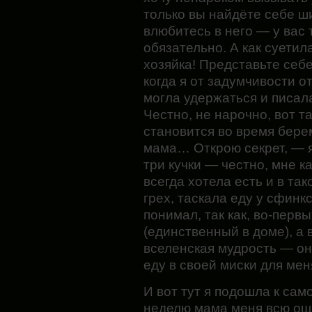
только вы найдёте себе ш
влюбитесь в него — у вас 
обязательно. А как суетил
хозяйка! Представьте себе
когда я от задумчивости о
могла удержаться и писал
Честно, не нарочно, вот 
становится во время бере
мама… Открою секрет, — я
три кучки — честно, мне к
всегда хотела есть и в та
грех, таскала еду у сфинкс
понимал, так как, во-перв
(единственный в доме), а 
вселенская мудрость — он
еду в своей миски для мен
И вот тут я подошла к сам
неделю мама меня всю ощу