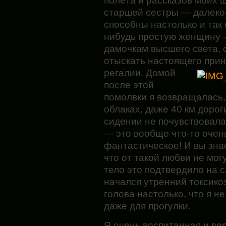
полёта и рассказов моих 
старшей сестры — далеко
способны настолько и так 
нибудь простую женщину —
дамочкам высшего света, 
отыскать настоящего прин
регалии. Домой
после этой
помолвки я возвращалась, 
облаках, даже 40 км дорог
сидении не почувствовала
— это вообще что-то очен
фантастическое! И вы знае
что от такой любви не мог
тело это подтвердило на 
начался утренний токсико
голова настолько, что я н
даже для прогулки.
Я очень воспитанная и ве