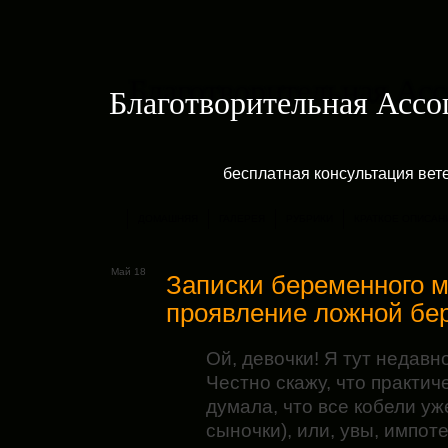
Благотворительная Асс
бесплатная консультация ве
ДОМАШНЯЯ
ГАЛЕРЕЯ
РУБРИКИ
КРАТКОЕ ОПИСАН
Май 18
Записки беременного м
проявление ложной бе
Ой, девочки! Я тут недав
Честно скажу, что практич
думала, что все кобели у
сыночки), или, увы, импо