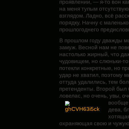
проявлении, — я-то вон ка
на меня тупым отсутству
взглядом. Ладно, всё расс
порядку. Начну с маленько
прошлогоднего предислов
В прошлом году дважды мо
замуж. Весной нам не пов
настолько
жирный, что да
чудовищем, но слюньки-то 
потекли конкретные, но пр
удар не хватил, поэтому м
оттуда удалились, тем бо
претенденты. Второй был
ловелас, но очень, увы, о
вообще 
дева, б
хотящая
охраняющая свою и чужую