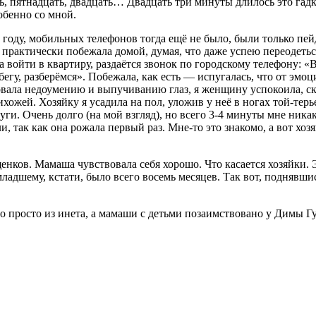
ь, пятнадцать, двадцать… Двадцать три минуты длилось это гадко
обенно со мной.
 году, мобильных телефонов тогда ещё не было, были только п
я практически побежала домой, думая, что даже успею переодеться
войти в квартиру, раздаётся звонок по городскому телефону: «Ве
ибегу, разберёмся». Побежала, как есть — испугалась, что от эмо
ала недоумению и выпучиванию глаз, я женщину успокоила, сказ
хожей. Хозяйку я усадила на пол, уложив у неё в ногах той-терь
уги. Очень долго (на мой взгляд), но всего 3-4 минуты мне никак
и, так как она рожала первый раз. Мне-то это знакомо, а вот хо
нков. Мамаша чувствовала себя хорошо. Что касается хозяйки. 
, младшему, кстати, было всего восемь месяцев. Так вот, подняв
о просто из инета, а мамаши с детьми позаимствовано у Димы Гур