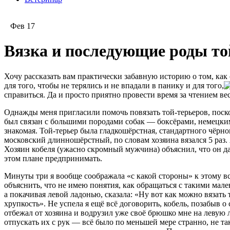
Фев 17
Вязка и последующие роды той
Хочу рассказать вам практически забавную историю о том, как 
для того, чтобы не терялись и не впадали в панику и для того,
справиться. Да и просто приятно провести время за чтением вес
Однажды меня пригласили помочь повязать той-терьеров, поско
был связан с большими породами собак — боксёрами, немецки
знакомая. Той-терьер была гладкошёрстная, стандартного чёрно
московский длинношёрстный, по словам хозяина вязался 5 раз.
Хозяин кобеля (ужасно скромный мужчина) объяснил, что он даже
этом плане предпринимать.
Минуты три я вообще соображала «с какой стороны» к этому все
объяснить, что не имею понятия, как обращаться с такими мал
а покачивая левой ладонью, сказала: «Ну вот как можно вязать 
хрупкость». Не успела я ещё всё договорить, кобель, позабыв 
отбежал от хозяина и водрузил уже своё брюшко мне на левую л
отпускать их с рук — всё было по меньшей мере странно, не так