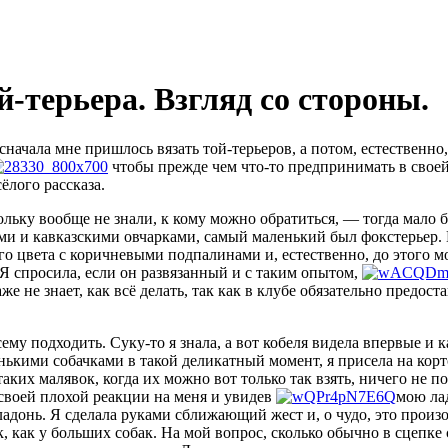
-терьера. Взгляд со стороны.
сначала мне пришлось вязать той-терьеров, а потом, естественно
чтобы прежде чем что-то предпринимать в своей
ёлого рассказа.
льку вообще не знали, к кому можно обратиться, — тогда мало б
ми и кавказскими овчарками, самый маленький был
фокстерьер. 
го цвета с коричневыми подпалинами и, естественно, до этого м
 Я спросила, если он развязанный и с таким опытом,
 не знает, как всё делать, так как в клубе обязательно предост
му подходить. Суку-то я знала, а вот кобеля видела впервые и к
енькими собачками в такой деликатный момент, я присела на ко
таких малявок, когда их можно вот только так взять, ничего не п
о своей плохой реакции на меня и увидев
мою ла
адонь. Я сделала руками сближающий жест и, о чудо, это произо
, как у больших собак. На мой вопрос, сколько обычно в сцепке с