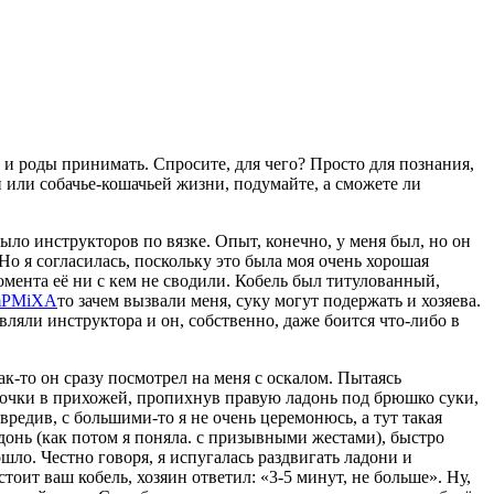
, и роды принимать. Спросите, для чего? Просто для познания,
 или собачье-кошачьей жизни, подумайте, а сможете ли
ыло инструкторов по вязке. Опыт, конечно, у меня был, но он
Но я согласилась, поскольку это была моя очень хорошая
омента её ни с кем не сводили. Кобель был титулованный,
то зачем вызвали меня, суку могут подержать и хозяева.
авляли инструктора и он, собственно, даже боится что-либо в
ак-то он сразу посмотрел на меня с оскалом. Пытаясь
рточки в прихожей, пропихнув правую ладонь под брюшко суки,
овредив, с большими-то я не очень церемонюсь, а тут такая
донь (как потом я поняла. с призывными жестами), быстро
шло. Честно говоря, я испугалась раздвигать ладони и
тоит ваш кобель, хозяин ответил: «3-5 минут, не больше». Ну,