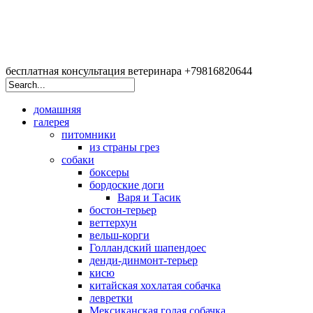
бесплатная консультация ветеринара +79816820644
домашняя
галерея
питомники
из страны грез
собаки
боксеры
бордоские доги
Варя и Тасик
бостон-терьер
веттерхун
вельш-корги
Голландский шапендоес
денди-динмонт-терьер
кисю
китайская хохлатая собачка
левретки
Мексиканская голая собачка