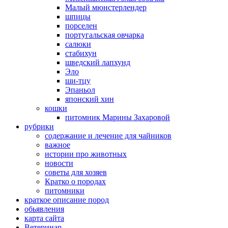
Малый мюнстерлендер
шпицы
порселен
португальская овчарка
салюки
стабихун
шведский лапхунд
Эло
ши-тцу
Эпаньол
японский хин
кошки
питомник Марины Захаровой
рубрики
cодержание и лечение для чайников
важное
истории про животных
новости
советы для хозяев
Кратко о породах
питомники
краткое описание пород
обьявления
карта сайта
Ветеринар