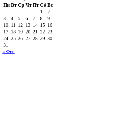
Пн
Вт
Ср
Чт
Пт
Сб
Вс
Ваш адрес email не будет опубликован.
Обязательные поля пом
1
2
3
4
5
6
7
8
9
10
11
12
13
14
15
16
17
18
19
20
21
22
23
24
25
26
27
28
29
30
31
« Фев
Комментарий
*
поставьте галочку если хотите получать на почту уведомлен
Имя
*
Email
*
Сайт
Сохранить моё имя, email и адрес сайта в этом браузере д