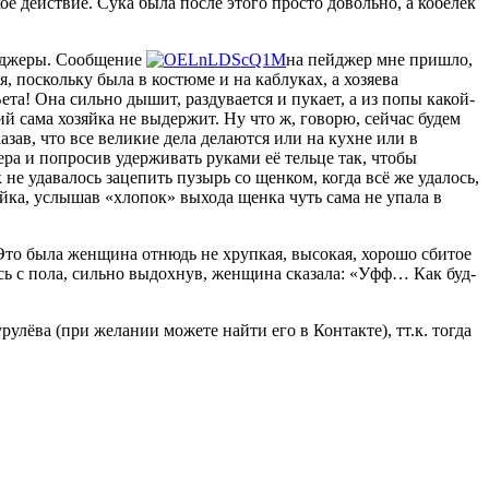
е действие. Сука была после этого просто довольно, а кобелёк
ейджеры. Сообщение
на пейджер мне пришло,
, поскольку была в костюме и на каблуках, а хозяева
та! Она сильно дышит, раздувается и пукает, а из попы какой-
ций сама хозяйка не выдержит. Ну что ж, говорю, сейчас будем
ав, что все великие дела делаются или на кухне или в
ера и попросив удерживать руками её тельце так, чтобы
 не удавалось зацепить пузырь со щенком, когда всё же удалось,
зяйка, услышав «хлопок» выхода щенка чуть сама не упала в
Это была женщина отнюдь не хрупкая, высокая, хорошо сбитое
шись с пола, сильно выдохнув, женщина сказала: «Уфф… Как буд-
улёва (при желании можете найти его в Контакте), тт.к. тогда