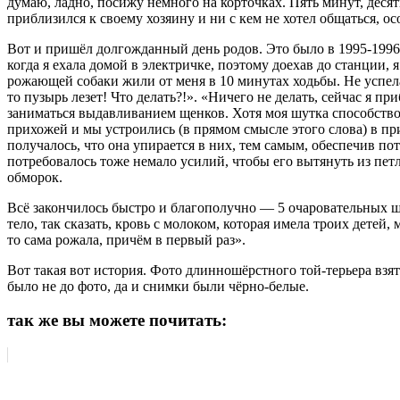
думаю, ладно, посижу немного на корточках. Пять минут, десят
приблизился к своему хозяину и ни с кем не хотел общаться, ос
Вот и пришёл долгожданный день родов. Это было в 1995-1996
когда я ехала домой в электричке, поэтому доехав до станции, 
рожающей собаки жили от меня в 10 минутах ходьбы. Не успела 
то пузырь лезет! Что делать?!». «Ничего не делать, сейчас я пр
заниматься выдавливанием щенков. Хотя моя шутка способствов
прихожей и мы устроились (в прямом смысле этого слова) в при
получалось, что она упирается в них, тем самым, обеспечив пот
потребовалось тоже немало усилий, чтобы его вытянуть из петл
обморок.
Всё закончилось быстро и благополучно — 5 очаровательных ще
тело, так сказать, кровь с молоком, которая имела троих детей
то сама рожала, причём в первый раз».
Вот такая вот история. Фото длинношёрстного той-терьера взят
было не до фото, да и снимки были чёрно-белые.
так же вы можете почитать: