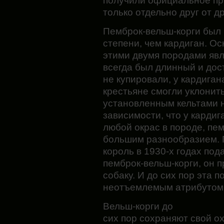
получили официальное пр
только отдельно друг от др
Пемброк-вельш-корги был
степени, чем кардиган. 
этими двумя породами явл
всегда был длинный и дост
не купировали, у кардиган
крестьяне смогли уклонить
установленным кельтами н
зависимости, что у карди
любой окрас в породе, пе
большим разнообразием. П
король в 1930-х годах по
пемброк-вельш-корги, он 
собаку. И до сих пор эта 
неотъемлемым атрибутом 
Вельш-корги до
сих пор сохраняют свой о