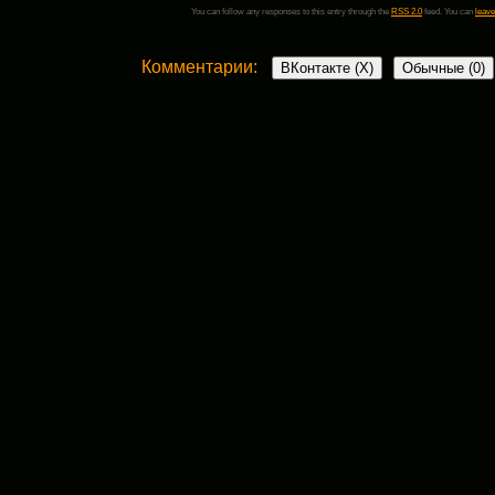
You can follow any responses to this entry through the
RSS 2.0
feed. You can
leave
Комментарии:
ВКонтакте (
X
)
Обычные (0)
Добавить комментарий
Ваш адрес email не будет опубликован.
Обязательные поля пом
Комментарий
*
поставьте галочку если хотите получать на почту уведомления о новых комент
Имя
*
Email
*
Сайт
Сохранить моё имя, email и адрес 