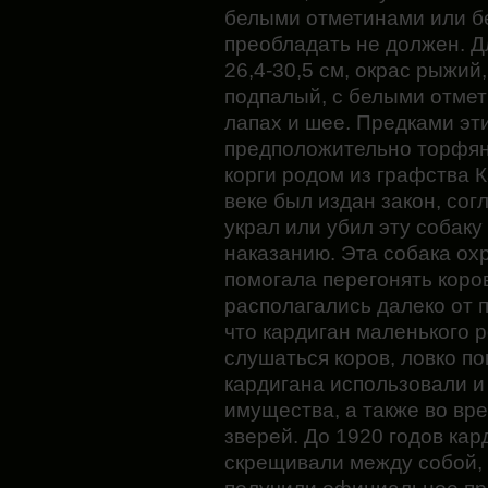
белыми отметинами или бе
преобладать не должен. Д
26,4-30,5 см, окрас рыжий
подпалый, с белыми отмет
лапах и шее. Предками эт
предположительно торфян
корги родом из графства К
веке был издан закон, сог
украл или убил эту собак
наказанию. Эта собака охр
помогала перегонять коро
располагались далеко от 
что кардиган маленького р
слушаться коров, ловко по
кардигана использовали и
имущества, а также во вре
зверей. До 1920 годов кар
скрещивали между собой, 