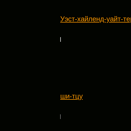
Уэст-хайленд-уайт-т
ши-тцу