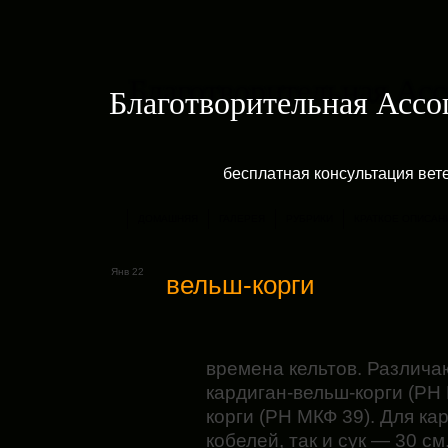
Благотворительная Асс
бесплатная консультация ве
ДОМАШНЯЯ
ГАЛЕРЕЯ
РУБРИКИ
КРАТКОЕ ОПИСАН
Янв 22
вельш-корги
времена кельтов. Различа
кардиган-вельш-корги (РН
корги (РН МКФ 39). Для кар
кобелей, так и сук — 30 с