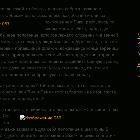
и после какой-то беседы решили собрать нужное и
ю. Собакам было сказано всё, как обычно и они, за
исключением Рики,
разошлись по
своим местам. Рика, найдя для
обычное полотенце, которое лежало сложенным в ванной
мятуя, что в руках у людей какие-то бутылочки, взяла из
Р
первый попавшийся флакон, дождавшись конца вереницы
В
аню, пристроившись в самый хвост процессии, гордо и,
, по всем правилам поспешила разделить банную тусовку
E
а её даже не заметили. Когда стали заходить, только
очти полностью собравшуюся в баню собаку.
C
аки ходят в баню? Тебе же сказали, что вы моетесь в
е с нами, вон Яна и Сеня чётко забрались на свои места.
ничего не перепутала?
а говорить, то видимо, это было бы так: «Спокойно, я всё
. Но
, что
ам даже захватила для себя полотенце и шампунь. В
оже дама, обаятельная и милая и мне не чуждо понятие