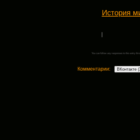
История м
You can follow any responses to this entry thr
Комментарии:
ВКонтакте (
Добавить комментарий
Ваш адрес email не будет опубликован.
Комментарий
*