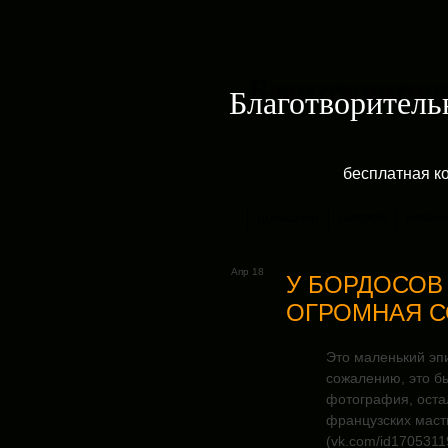
Благотворитель
бесплатная к
ДОМАШНЯЯ
ГАЛЕРЕЯ
РУБРИК
Апр 18
У БОРДОСОВ
ОГРОМНАЯ С
Это маленький эпи
сожалению, это бы
фотография, остал
французских маст
(vk.com/id1705311