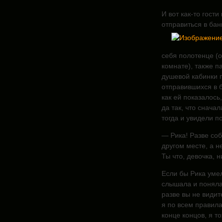
И вот как-то гост
отправиться в бан
себя полотенце (
комнате), также па
душевой кабинки 
отправившихся в б
как ей показалось
да так, что сначал
тогда и увидели п
— Рика! Разве соб
другом месте, а н
Ты что, девочка, 
Если бы Рика умел
слышала и поняла
разве вы не видите
я по всем правил
конце концов, я т