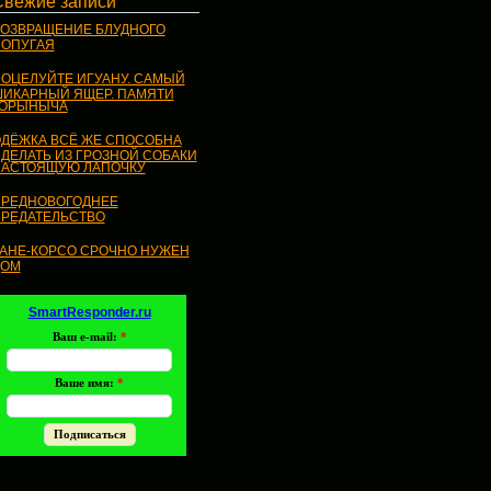
Свежие записи
ОЗВРАЩЕНИЕ БЛУДНОГО
ОПУГАЯ
ОЦЕЛУЙТЕ ИГУАНУ. САМЫЙ
ИКАРНЫЙ ЯЩЕР. ПАМЯТИ
ГОРЫНЫЧА
ДЁЖКА ВСЁ ЖЕ СПОСОБНА
ДЕЛАТЬ ИЗ ГРОЗНОЙ СОБАКИ
АСТОЯЩУЮ ЛАПОЧКУ
РЕДНОВОГОДНЕЕ
РЕДАТЕЛЬСТВО
АНЕ-КОРСО СРОЧНО НУЖЕН
ДОМ
SmartResponder.ru
Ваш e-mail:
*
Ваше имя:
*