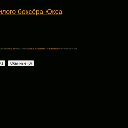
илого боксёра Юкса
ough the
RSS 2.0
feed. You can
leave a response
, or
trackback
from your own site.
X
)
Обычные (0)
Обязательные поля помечены
*