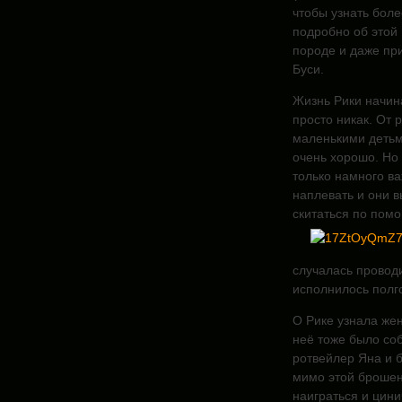
чтобы узнать боле
подробно об этой
породе и даже пр
Буси.
Жизнь Рики начина
просто никак. От 
маленькими детьм
очень хорошо. Но
только намного ва
наплевать и они в
скитаться по пом
случалась проводи
исполнилось полг
О Рике узнала жен
неё тоже было со
ротвейлер Яна и б
мимо этой брошен
наиграться и цини