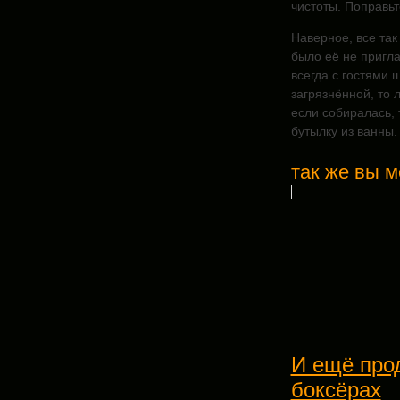
чистоты. Поправьт
Наверное, все так
было её не пригла
всегда с гостями 
загрязнённой, то л
если собиралась, 
бутылку из ванны.
так же вы м
И ещё про
боксёрах