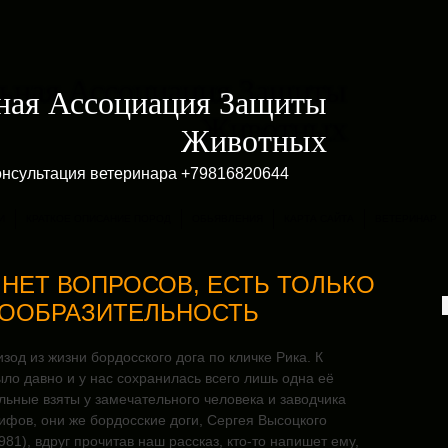
ная Ассоциация Защиты
Животных
онсультация ветеринара +79816820644
И
КРАТКОЕ ОПИСАНИЕ ПОРОД
ОБЬЯВЛЕНИЯ
КАРТА САЙТА
ВЕТЕРИНАР
 НЕТ ВОПРОСОВ, ЕСТЬ ТОЛЬКО
ООБРАЗИТЕЛЬНОСТЬ
зод из жизни бордосского дога по кличке Рика. К
ло давно и у нас сохранилась всего лишь одна её
ьные взяты у замечательного человека и заводчика
ифов, они же бордосские доги, Сергея Высоцкого
981), вдруг прочитав наш рассказ, кто-то напишет ему,