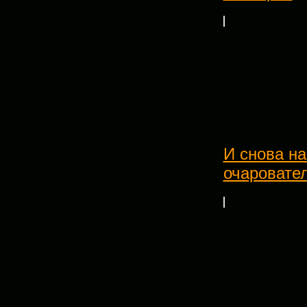
И снова н
очаровате