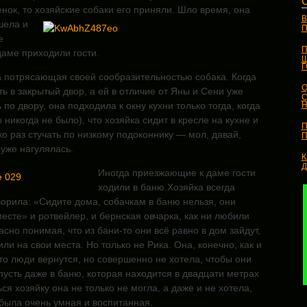
ок, то хозяйские собаки его приняли. Шло время, она
В
ела и
П
е
П
даме приходили гости.
Ш
 потрясающая своей сообразительностью собака. Когда
О
ть в закрытый двор, а ей в отличие от Яны и Сени уже
С
по двору, она подходила к окну кухни только тогда, когда
Н
 никогда не было), что хозяйка сидит в кресле на кухне и
П
о раз стучать по низкому подоконнику — мол, давай,
П
 уже нагулялась.
К
Иногда
приезжающие к даме гости
ходили в баню.Хозяйка всегда
орила: «Сидите дома, собачкам в баню нельзя, они
есте» и ротвейлер, и бернская овчарка, как ни любили
асно понимая, что из бани-то они всё равно в дом зайдут,
ли на свои места. Но только не Рика. Она, конечно, как и
что люди вернутся, но совершенно не хотела, чтобы они
 пусть даже в баню, которая находится в двадцати метрах
ся хозяйку она не только не могла, а даже и не хотела,
была очень умная и воспитанная.