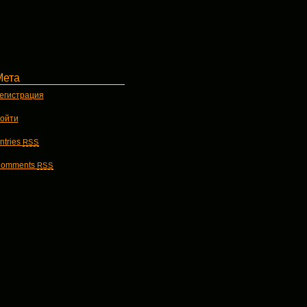
Мета
егистрация
ойти
ntries
RSS
omments
RSS