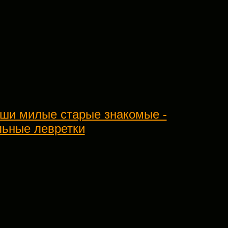
аши милые старые знакомые -
льные левретки