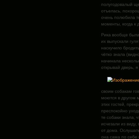
полугодовалый щен
отъелась,
похорош
очень полюбила т
моменты, когда к 
Рика вообще была
их выпускали гуля
наскучило бродить 
чётко знала (видно
начинала нескольк
открывай дверь, я
своим собакам гов
моются в другом м
этих гостей, прекр
преспокойно уходи
те собаки знала, 
исчезали из виду,
от дома. Ослушать
она сама по себе 