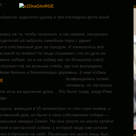
е
«
иобрести чудесного щенка и три последних фото моей
лась не то, чтобы печально, а так скажем, несуразно,
родителей её забрала семейная пара с двумя
и в собственный дом за городом. И начиналось всё
 в какой-то момент те люди
понимают, что их дети не
жнее собаки, но и на собаку им, по большому счёту
ыпускают её на вольные хлеба, где она вынуждена
ойкам Кипени и близлежащих деревень. К ним собака
возвращалась только
ночевать, но частенько
ть ночь на крылечке дома… Это было тогда, когда Рике
ода.
щина, живущая в 15 километрах от этих горе-хозяев, у
бственный дом, но были и свои собственные собаки —
ернская овчарка Семён. Но она просто не могла пройти
ной и несчастной собаки, с которой люди уже успели
чно отбросили на себя. Поскольку это всего лишь был