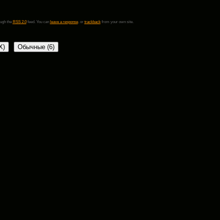
ough the
RSS 2.0
feed. You can
leave a response
, or
trackback
from your own site.
X
)
Обычные (6)
и отличная собака! Собаки были только в детстве у мамы, и то только
к кот был, и погиб. Это так больно, терять, то к чему привязываешься, что
диться. Храню память о моём любимчике.
 у нас есть много других более известных для охраны, Галина, пород
им привязываемся. Но мне кажется, что они нам «даны» именно для того,
ты, мы сами стали добрее друг к другу.