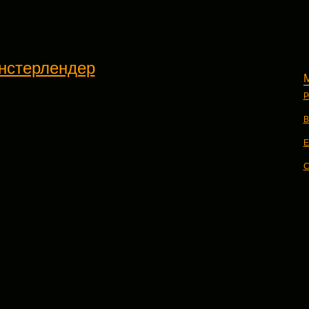
нстерлендер
Р
В
E
C