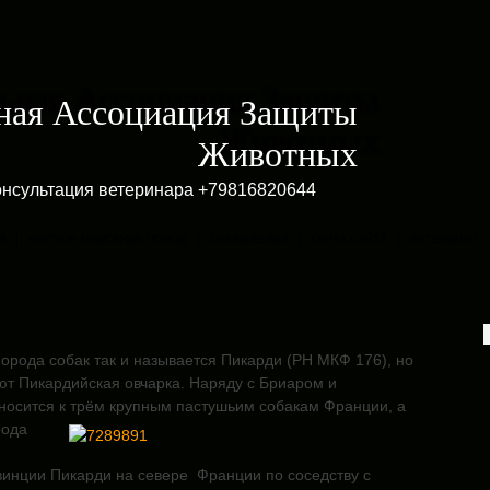
ная Ассоциация Защиты
Животных
онсультация ветеринара +79816820644
И
КРАТКОЕ ОПИСАНИЕ ПОРОД
ОБЬЯВЛЕНИЯ
КАРТА САЙТА
ВЕТЕРИНАР
орода собак так и называется Пикарди (РН МКФ 176), но
ют Пикардийская овчарка. Наряду с Бриаром и
носится к
трём крупным пастушьим собакам Франции, а
рода
винции Пикарди на севере Франции по соседству с