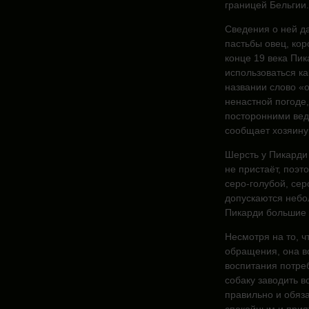
границей Бельгии.
Сведения о ней д
пастьбы овец, кор
конце 19 века Пик
использоваться ка
названии слово «о
ненастной погоде,
посторонними вед
сообщает хозяину
Шерсть у Пикарди 
не пристаёт, поэт
серо-голубой, сер
допускаются небо
Пикарди большие и
Несмотря на то, ч
обращения, она в
воспитания потреб
собаку заводить в
правильно и обяза