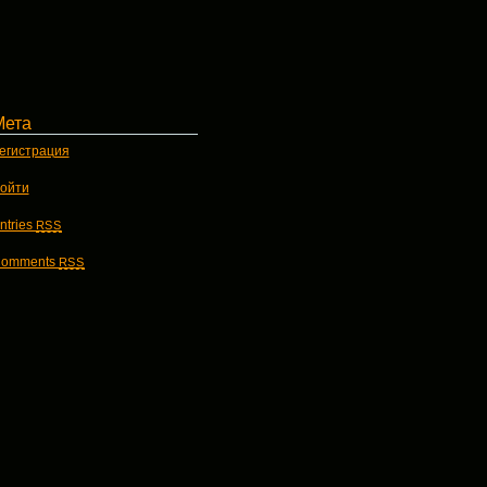
Мета
егистрация
ойти
ntries
RSS
omments
RSS