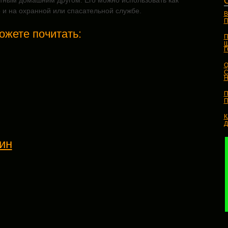
тным домашним другом. Его можно использовать как
и на охранной или спасательной службе.
В
П
ожете почитать:
П
Ш
О
С
Н
П
П
К
ин