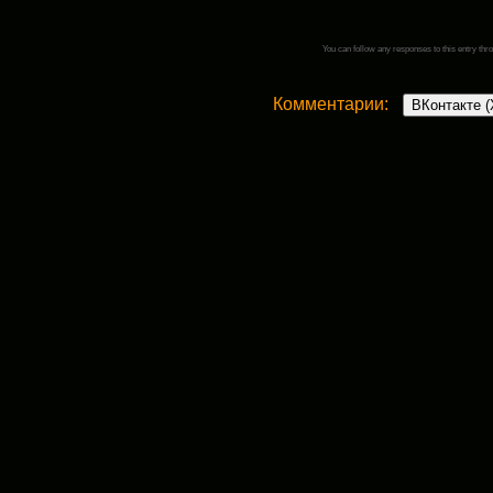
You can follow any responses to this entry thr
Комментарии:
ВКонтакте (
6 комментариев
Галина
:
17 сентября, 2013 в 12:49 пп
Я думаю, что для охраны, Пикард
как сторожевые на привязи, а та
другим животным не хочу обзаво
Ответить
admin
:
17 сентября, 2013 в 7:19 пп
Наверное, отличная, но ведь
собак. Конечно, мы все к н
чтобы почувствовав боль утра
Ответить