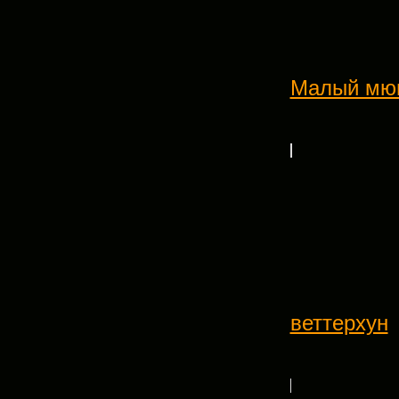
Малый мю
веттерхун