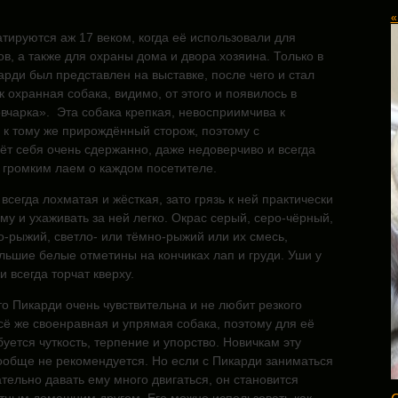
«
атируются
аж 17 веком, когда её использовали для
ов, а также для охраны дома и двора хозяина. Только в
арди был представлен на выставке, после чего и стал
к охранная собака, видимо, от этого и появилось в
вчарка». Эта собака крепкая, невосприимчива к
 к тому же прирождённый сторож, поэтому с
ёт себя очень сдержанно, даже недоверчиво и всегда
 громким лаем о каждом посетителе.
всегда лохматая и жёсткая, зато грязь к ней практически
ому и ухаживать за ней легко. Окрас серый, серо-чёрный,
о-рыжий, светло- или тёмно-рыжий или их смесь,
льшие белые отметины на кончиках лап и груди. Уши у
 всегда торчат кверху.
то Пикарди очень чувствительна и не любит резкого
сё же своенравная и упрямая собака, поэтому для её
уется чуткость, терпение и упорство. Новичкам эту
ообще не рекомендуется. Но если с Пикарди заниматься
тельно давать ему много двигаться, он становится