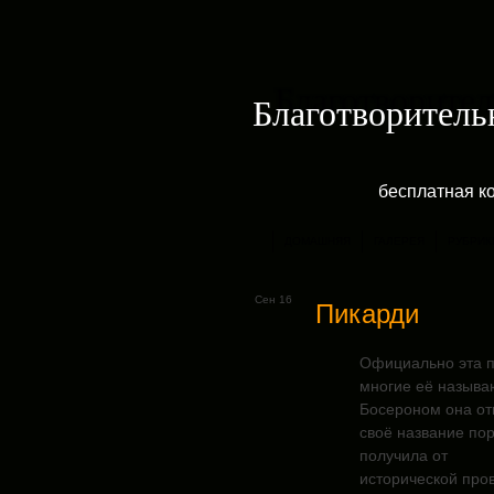
Благотворитель
бесплатная к
ДОМАШНЯЯ
ГАЛЕРЕЯ
РУБРИК
Сен 16
Пикарди
Официально эта п
многие её называ
Босероном она от
своё название по
получила от
исторической про