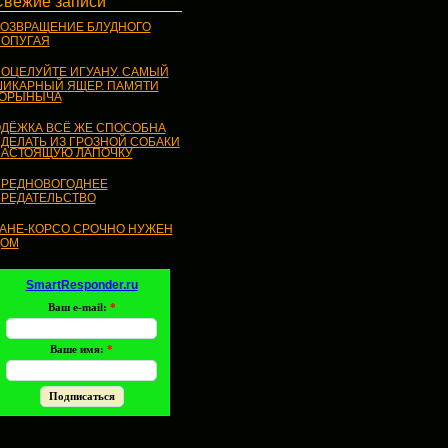
Свежие записи
ОЗВРАЩЕНИЕ БЛУДНОГО
ОПУГАЯ
ОЦЕЛУЙТЕ ИГУАНУ. САМЫЙ
ИКАРНЫЙ ЯЩЕР. ПАМЯТИ
ГОРЫНЫЧА
ДЁЖКА ВСЁ ЖЕ СПОСОБНА
ДЕЛАТЬ ИЗ ГРОЗНОЙ СОБАКИ
АСТОЯЩУЮ ЛАПОЧКУ
РЕДНОВОГОДНЕЕ
РЕДАТЕЛЬСТВО
АНЕ-КОРСО СРОЧНО НУЖЕН
ДОМ
SmartResponder.ru
Ваш e-mail:
*
Ваше имя:
*