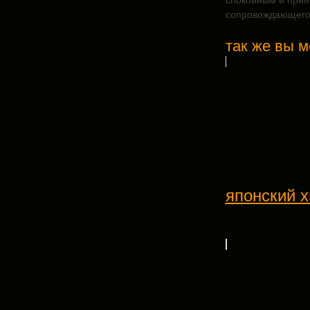
спокойным и прия
сопровождающего 
так же вы м
японский х