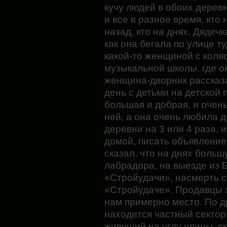
кучу людей в обоих дерев
и все в разное время, кто
назад, кто на днях. Дядеч
как она бегала по улице т
какой-то женщиной с коляс
музыкальной школы, где о
женщина-дворник рассказа
день с детьми на детской
большая и добрая, и очень
ней, а она очень любила 
деревни на 3 или 4 раза, 
домой, писать объявление 
сказал, что на днях больш
лабрадора, на выезде из 
«Стройудачи», насмерть 
«Стройудаче». Продавцы э
нам примерно место. По д
находится частный сектор
живущий на углу улицы, ск