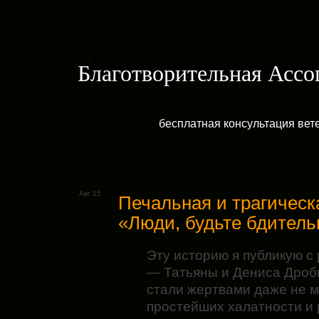
Благотворительная Асс
бесплатная консультация ве
ДОМАШНЯЯ
ГАЛЕРЕЯ
РУБРИКИ
КРАТКОЕ ОПИСАН
Авг 15
Печальная и трагическ
«Люди, будьте бдитель
Эту историю я публикую с
— Татьяны и Дениса Дробы
стали жертвами даже не 
простейших халатности
и