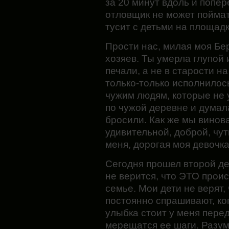
за 20 минут вдоль и попер
отловщик не может поймат
тусит с детьми на площадк
Прости нас, милая моя Бе
хозяев. Ты умерла глупой 
печали, а не в старости н
только-только исполнилос
чужим людям, которые не 
по чужой деревне и думал
бросили. Как же мы винов
удивительной, доброй, чут
меня, дорогая моя девочк
Сегодня прошел второй ден
не верится, что ЭТО проис
семье. Мои дети не верят,
постоянно спрашивают, ког
улыбка стоит у меня перед
мерещатся ее шаги. Разум