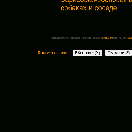
собаках и соседе
You can follow any responses to this entry through the
RSS 2.0
feed. You can
leave
Комментарии:
ВКонтакте (
X
)
Обычные (8)
8 комментариев
Надежда Введенская
:
24 августа, 2013 в 7:28 пп
Очень тяжело, когда уходят домашние 
трудно, если собираешься куда-то уезж
ты ответственен за нее. Я оставляла 
вет.клиника, в которой мы наблюдал
хорошие. Но все равно собаке там было 