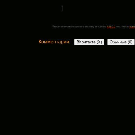
You can follow any responses to this entry through the
RSS 2.0
feed. You can
leave
Комментарии:
ВКонтакте (
X
)
Обычные (0)
Добавить комментарий
Ваш адрес email не будет опубликован.
Обязательные поля пом
Комментарий
*
поставьте галочку если хотите получать на почту уведомления о новых комент
Имя
*