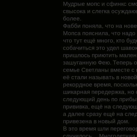
Мудрые мопс и сфинкс смо
свысока и слегка осуждаю
более.
Фабби поняла, что на нов
Мопса пояснила, что надо
что тут ещё много, кто бу
собачиться это удел шавок.
пришлось приютить мален
зашуганную Фею. Теперь о
семье Светланы вместе с 
её стали называть в ново
рекордное время, посколь
шикарная передержка, но 
следующий день по прибы
прививка, ещё на следующ
а далее сразу ещё на сл
привезена в новый дом.
В это время шли перегово
случилось… Многодетная с