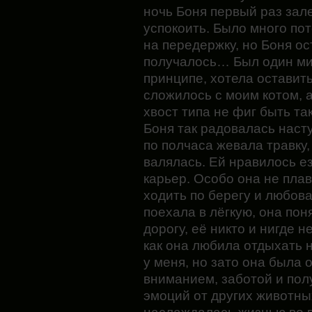
ночь Боня первый раз зале
успокоить. Было много по
на передержку, но Боня ос
получалось… Был один мил
принципе, хотела оставить
сложилось с моим котом, 
хвост типа не фиг быть та
Боня так радовалась наст
по полчаса жевала травку
валялась. Ей нравилось е
карьер. Особо она не плав
ходить по берегу и любов
поехала в лёгкую, она пон
дорогу, её никто и нигде н
как она любила отдыхать 
у меня, но зато она была
вниманием, заботой и пол
эмоций от других животны