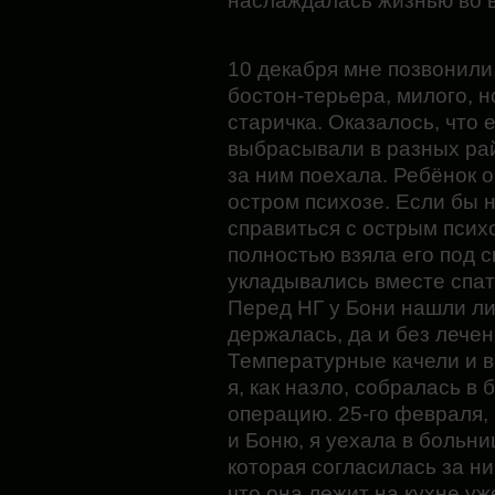
наслаждалась жизнью во в
10 декабря мне позвонили,
бостон-терьера, милого, н
старичка. Оказалось, что е
выбрасывали в разных рай
за ним поехала. Ребёнок о
остром психозе. Если бы н
справиться с острым псих
полностью взяла его под с
укладывались вместе спать
Перед НГ у Бони нашли 
держалась, да и без лечен
Температурные качели и в
я, как назло, собралась в
операцию. 25-го февраля,
и Боню, я уехала в больни
которая согласилась за н
что она лежит на кухне уж