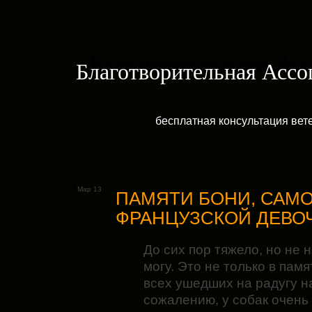
Благотворительная Асс
бесплатная консультация ве
ДОМАШНЯЯ
ГАЛЕРЕЯ
РУБРИКИ
КРАТКОЕ ОПИСАН
Мар 13
ПАМЯТИ БОНИ, САМ
ФРАНЦУЗСКОЙ ДЕВО
До сих пор тяжело, но не 
могу. Это не только в памя
всех ушедших на радугу н
сожалению, у собак очень 