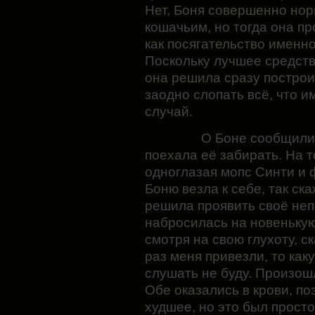
Нет, Боня совершенно нор
кошачьим, но тогда она пр
как посягательство именн
Поскольку лучшее средств
она решила сразу построит
заодно слопать всё, что и
случай.
О Боне сообщили 
поехала её забирать. На 
одноглазая мопс Синти и 
Боню везла к себе, так ск
решила проявить своё неп
набросилась на новенькую 
смотря на свою глухоту, ск
раз меня привезли, то ка
слушать не буду. Произош
Обе оказались в крови, п
худшее, но это был прост