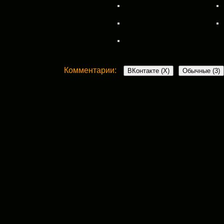
Комментарии:
ВКонтакте (
X
)
Обычные (3)
3 комментария
Ольга Черныш
:
20 января, 2013 в 12:14 пп
А, теперь поняла, что за обитатели.)))
Жучка- моя подруга. О ней много сказано
Остальные просто по городу ходят.
Кошки черно-белые — это моя любимая 
Ответить