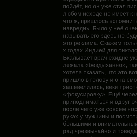
пойдёт, но он уже стал пис
любом исходе не имеет к н
что ж, пришлось вспомнит
навреди». Было у неё оче
называть его здесь не буд
это реклама. Скажем тольк
х годах Индией для онкол
Вкалывает врач ехидне ук
лежала «бездыханно», так 
хотела сказать, что это во
пришло в голову и она смо
зашевелилась, веки приот
«фокусировку». Ещё через
приподниматься и вдруг оч
после чего уже совсем н
руках у мужчины и посмот
большими и внимательным
рад чрезвычайно и поведал