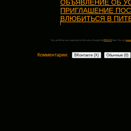
ОБЪЯВЛЕНИЕ ОБ УС
ПРИГЛАШЕНИЕ ПОС
ВЛЮБИТЬСЯ В ПИТ
You can follow any responses to this entry through the
RSS 2.0
feed. You can
leave
Комментарии:
ВКонтакте (
X
)
Обычные (0)
Добавить комментарий
Ваш адрес email не будет опубликован.
Обязательные поля пом
Комментарий
*