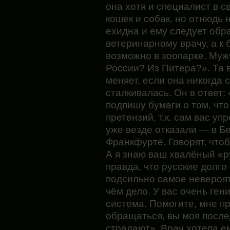
она хотя и специалист в с
кошек и собак, но отнюдь 
ехидна и ему следует обра
ветеринарному врачу, а к
возможно в зоопарке. Муж
России? Из Питера?». Та в 
меняет, если она никогда 
сталкивалась. Он в ответ:
подпишу бумаги о том, что
претензий, т.к. сам вас уп
уже везде отказали — в Бе
Франкфурте. Говорят, что
А я знаю ваш хвалёный «р
правда, что русские долго 
подсильно самое невероят
чём дело. У вас очень ген
система. Помогите, мне п
обращаться, вы моя после
страдают». Врач хотела ем