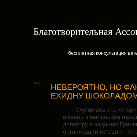
Благотворительная Асс
бесплатная консультация ве
ДОМАШНЯЯ
ГАЛЕРЕЯ
РУБРИКИ
КРАТКОЕ ОПИСАН
Фев 22
НЕВЕРОЯТНО, НО ФА
ЕХИДНУ ШОКОЛАДО
Случилась эта история
именно в маленьком городк
договору и заданию Гринп
организации из Санкт-Пет