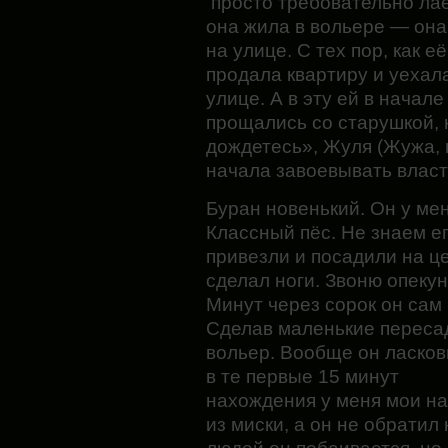
просто требовательно ла
она жила в вольере — он
на улице. С тех пор, как е
продала квартиру и уехал
улице. А в эту ей в начал
прощались со старушкой, 
дождетесь», Жуля (Жужа, 
начала завоевывать влас
Буран новенький. Он у мен
Классный пёс. Не знаем е
привезли и посадили на це
сделал ноги. Звоню опеку
Минут через сорок он сам
Сделав маленькие переса
вольер. Вообще он ласков
в те первые 15 минут
нахождения у меня мои на
из миски, а он не обратил