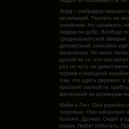
людей он побаивается, но 
Лорд – лабрадор-перерост
неуклюжий. Терпеть не мо
ошейники. Но срываясь, не
людям он добр. Вообще он
среднеазиатской овчарки.
деликатный, спокойно идё
мальчишка. Но моих личны
душой за то, что они могут
раз он чуть не довел меня
порвав очередной ошейник 
том, что здесь деревня, а
прогонят палкой по хребту
маленький по размерам ж
Майя и Рич. Они разного о
тигровые. Они нисколько 
похожи. Дружат. Сидят в 
кошек. Любят побегать. Пр