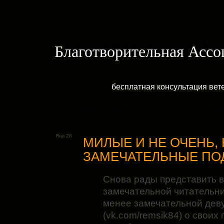
Благотворительная Асс
бесплатная консультация ве
ДОМАШНЯЯ
ГАЛЕРЕЯ
РУБРИКИ
КРАТКОЕ ОПИСАН
Янв 28
МИЛЫЕ И НЕ ОЧЕНЬ, 
ЗАМЕЧАТЕЛЬНЫЕ П
Снова рады представить 
замечательной читательни
менее замечательной дев
(vk.com/remsik84) о своих