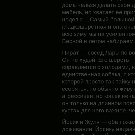
дома нельзя делать свои д
мебель, но хватает её пр
неделю… Самый большой м
гладкошёрстная и она оче
всю зиму мы на усиленном
Весной и летом набираем 
Пират — сосед Лары по во
Он не худой. Его шерсть
справляется с холодами, 
единственная собака, с ко
которой просто так пайку
ссорятся, но обычно живу
агрессивен, но кошек нена
он только на длинном пово
кустах для него важнее, ч
Йосик и Жуля — оба пожилы
доживании. Йосику недав