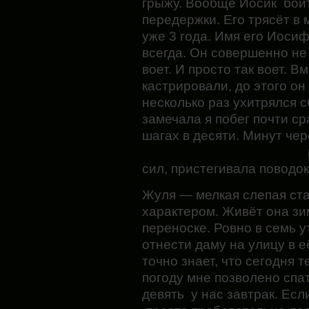
грыжу. Вообще Йосик боитс
передержки. Его трясёт в 
уже 3 года. Имя его Иосиф 
всегда. Он совершенно не
воет. И просто так воет. В
кастрировали, до этого он
несколько раз ухитрялся 
замечала я побег почти ср
шагах в десяти. Минут че
сил, пристегивала поводо
Жуля — мелкая слепая ст
характером. Живёт она з
переноске. Ровно в семь 
отнести даму на улицу в 
точно знает, что сегодня т
погоду мне позволено спат
девять у нас завтрак. Есл