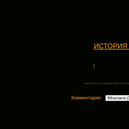
ИСТОРИЯ
You can follow any responses to this entry thr
Комментарии:
ВКонтакте (
Добавить комментарий
Ваш адрес email не будет опубликован.
Комментарий
*