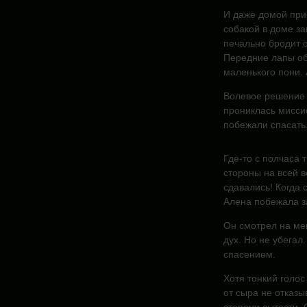
И даже домой прие
собакой в доме за
печально бродит о
Передние лапы обе
маленького пони. 
Волевое решение 
прониклась мисси
побежали спасать
Где-то с полчаса 
стороны на всей 
сдавались! Когда 
Алена побежала за
Он смотрел на ме
дух. Но не убегал
спасением.
Хотя тонкий голос
от сыра не отказы