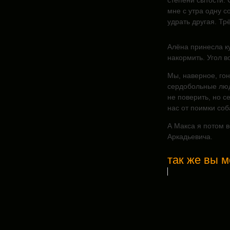
степени сытости. 
мне с утра одну с
удрать другая. Тр
Алёна принесла ку
накормить. Угол в
Мы, наверное, гон
сердобольные люди
не поверить, но 
нас от поимки соб
А Макса я потом 
Аркадьевича.
так же вы м