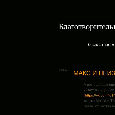
Благотворитель
бесплатная к
ДОМАШНЯЯ
ГАЛЕРЕЯ
РУБРИК
Янв 31
МАКС И НЕИ
А вот ещё вам ещ
читательницы Але
(
https://vk.com/id
только Макса и Тё
разве это может 