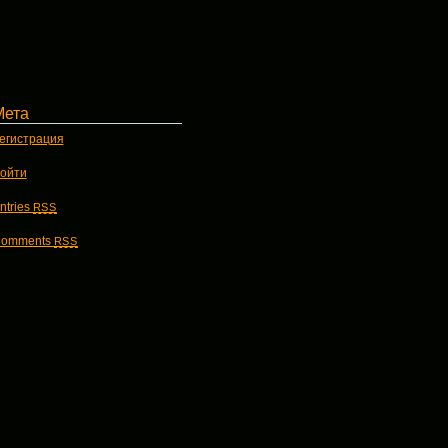
Мета
егистрация
ойти
ntries
RSS
omments
RSS