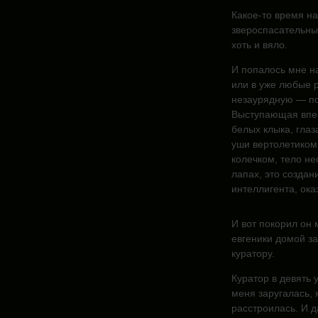
Какое-то время на
звероспасательные
хоть и вяло.
И попалось мне на
или в уже любые 
незаурядную — по
Выступающая впер
белых клыка, глаз
уши вертолетиком,
колечком, тело не
лапах, это создан
интеллигента, ока
И вот покорил он 
евгеники домой з
куратору.
Куратор в девять 
меня заругалась, 
расстроилась. И д