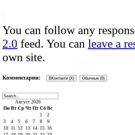
You can follow any response
2.0
feed. You can
leave a r
own site.
Комментарии:
ВКонтакте (
X
)
Обычные (0)
Добавить комментарий
Август 2026
Пн
Вт
Ср
Чт
Пт
Сб
Вс
1
2
Ваш адрес email не будет 
3
4
5
6
7
8
9
10
11
12
13
14
15
16
17
18
19
20
21
22
23