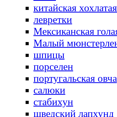
китайская хохлатая
левретки
Мексиканская гола
Малый мюнстерле
шпицы
порселен
португальская овч
салюки
стабихун
шведский лапхунд