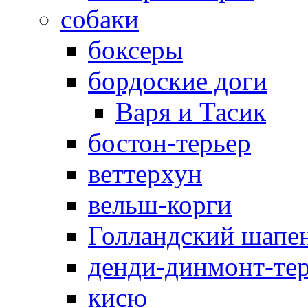
собаки
боксеры
бордоские доги
Варя и Тасик
бостон-терьер
веттерхун
вельш-корги
Голландский шапе
денди-динмонт-те
кисю