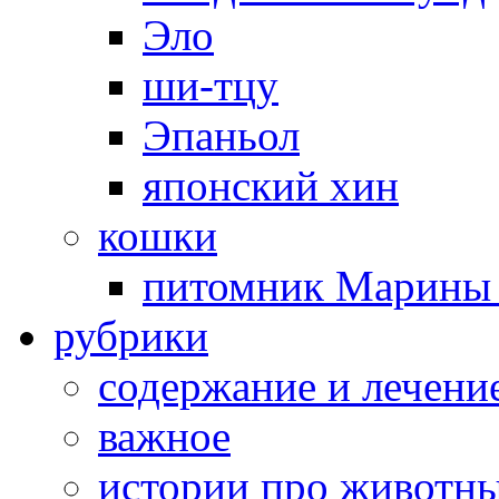
Эло
ши-тцу
Эпаньол
японский хин
кошки
питомник Марины 
рубрики
cодержание и лечени
важное
истории про животн