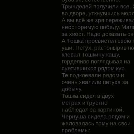
Трынделей получили все. 
во дворе, уткнувшись морд
А вы всё же зря пережива
неоспоримую победу. Мало 
за хвост. Надо доказать с
А Тошка просвистел свою 
уши. Петух, растопырив п
клевал Тошкину кашу,
горделиво поглядывая на
суетившихся рядом кур.
Те подклевали рядом и
очень хвалили петуха за
добычу.
Тошка сидел в двух
метрах и грустно
наблюдал за картиной.
Чернуша сидела рядом и
жаловалась тому на свои
проблемы: