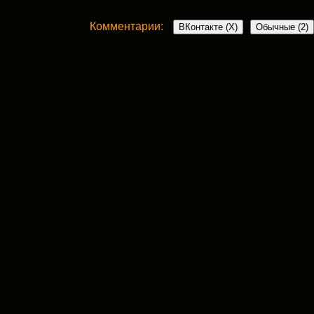
Комментарии:
ВКонтакте (
X
)
Обычные (2)
2 комментария
De Klie
:
5 декабря, 2017 в 10:05 дп
Ну прямо таки жизнь кипит во дворе! Пр
надо просто присмотреться 🙂
Ответить
admin
:
7 декабря, 2017 в 5:30 дп
Конечно, De Klie, наверняка и у вас
смешные, нелепые или трогательн
пришлёте
Ответить