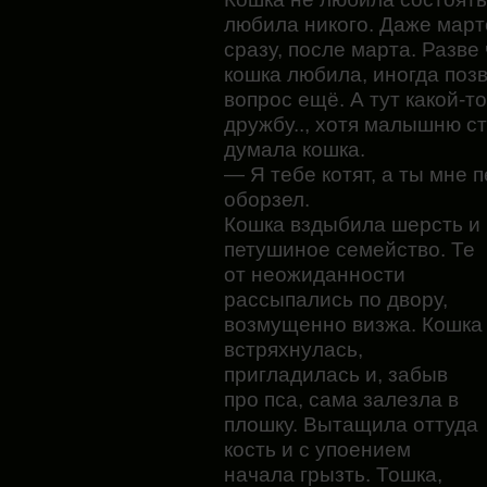
любила никого. Даже март
сразу, после марта. Разв
кошка любила, иногда позв
вопрос ещё. А тут какой-т
дружбу.., хотя малышню 
думала кошка.
— Я тебе котят, а ты мне 
оборзел.
Кошка вздыбила шерсть и 
петушиное семейство.
Те
от неожиданности
рассыпались по двору,
возмущенно визжа. Кошка
встряхнулась,
пригладилась и, забыв
про пса, сама залезла в
плошку. Вытащила оттуда
кость и с упоением
начала грызть. Тошка,