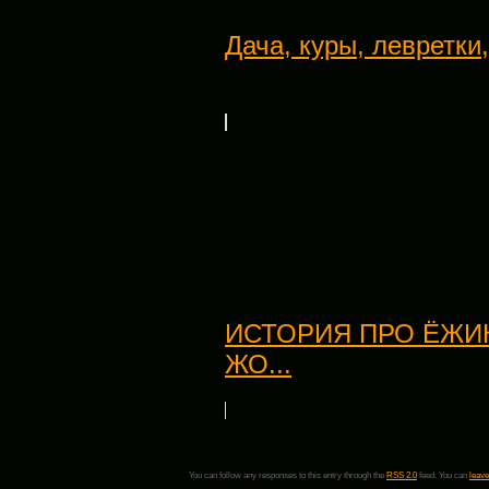
Дача, куры, левретки,
ИСТОРИЯ ПРО ЁЖИ
ЖО...
You can follow any responses to this entry through the
RSS 2.0
feed. You can
leave