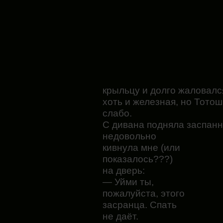
крыльцу и долго жаловалс
хоть и железная, но Тотош
слабо.
С дивана подняла заспан
недовольно
кивнула мне (или
показалось???)
на дверь:
— Уйми ты,
пожалуйста, этого
засранца. Спать
не даёт.