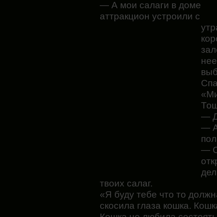
— А мои салаги в доме
аттракцион устроили с
утр
кор
зал
нее
выб
Спа
«Ми
Тош
— Д
— А
по
— С
отк
дел
твоих салаг.
«Я буду тебе что то долж
скосила глаза кошка. Кош
Кошка не любила состоять