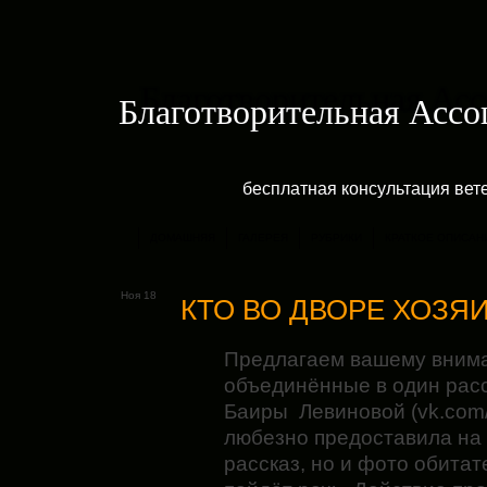
Благотворительная Асс
бесплатная консультация ве
ДОМАШНЯЯ
ГАЛЕРЕЯ
РУБРИКИ
КРАТКОЕ ОПИСАН
Ноя 18
КТО ВО ДВОРЕ ХОЗЯ
Предлагаем вашему внима
объединённые в один расс
Баиры Левиновой (vk.com/
любезно предоставила на 
рассказ, но и фото обитат