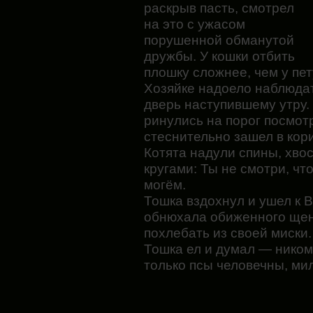
раскрыв пасть, смотрел
на это с ужасом
порушенной обманутой
дружбы. У кошки отбить
плошку сложнее, чем у пет
Хозяйке надоело наблюдат
дверь наступившему утру.
ринулись на порог посмот
стеснительно зашел в кори
Котята надули спины, хвос
кругами: Ты не смотри, чт
могём.
Тошка вздохнул и ушел к В
обнюхала обиженного щен
похлебать из своей миски.
Тошка ел и думал — никому
только псы человечны, м