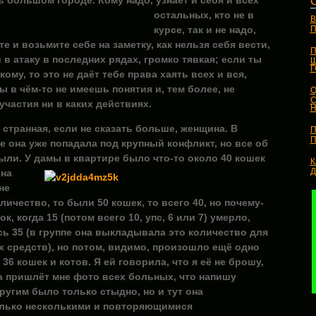
нь большом
городе. Кому надо, узнает и себя и всех
остальных, кто не в
В
курсе, так и не надо,
П
е и возьмите себе на заметку, как нельзя себя вести,
П
и в атаку в последних рядах, громко тявкая; если ты
Ш
ому, то это не даёт тебе права хаять всех и вся,
ы в чём-то не имеешь понятия и, тем более, не
О
С
участия ни в каких действиях.
Н
 странная, если не сказать больше, женщина. В
П
П
е она уже попадала под крупный конфликт, но все об
были. У дамы в квартире было что-то
около 40 кошек
К
она
не
личество, то были 50 кошек, то всего 40, но почему-
к, когда 15 (потом всего 10, упс, 6 или 7) умерло,
сь 35 (в группе она выкладывала это количество для
 средств), но потом, видимо, произошло ещё одно
36 кошек и котов. Я ей говорила, что я её не брошу,
на пришлёт мне фото всех больных, что напишу
ругим было только стыдно, но и тут она
олько несколькими и повторяющимися