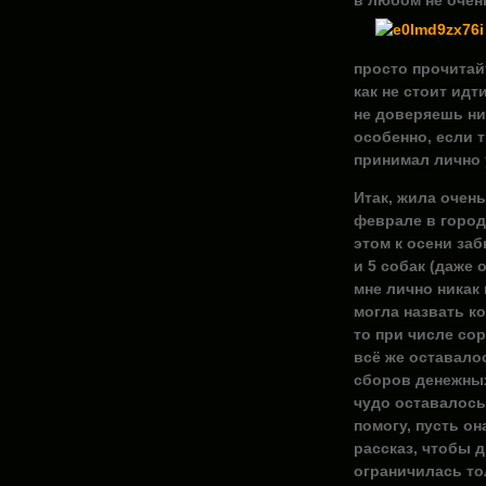
в любом не оче
просто прочитайт
как не стоит идт
не доверяешь ник
особенно, если т
принимал лично 
Итак, жила очень
феврале в город
этом к осени за
и 5 собак (даже 
мне лично никак 
могла назвать ко
то при числе соро
всё же оставало
сборов денежных
чудо оставалось 
помогу, пусть о
рассказ, чтобы д
ограничилась т