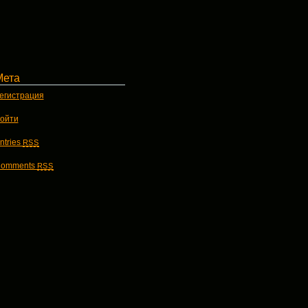
Мета
егистрация
ойти
ntries
RSS
omments
RSS