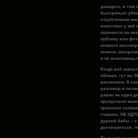
дающего, в том 
быстренько убеж
отрубленном мес
животных у неё 
перенести на них
публику или фот
комнате несовер
помочь захоронит
и не выкопаешь»;
Когда всё завер
сбежал, тут же З
расскажем. А сам
разговор в поли
равно не один де
пропустили мимо 
приехало телевид
главное, НЕ ИД
дурной бабы – с
договориться, т