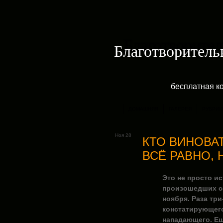
Благотворитель
бесплатная к
ДОМАШНЯЯ
ГАЛЕРЕЯ
РУБРИК
Ноя 28
КТО ВИНОВА
ВСЁ РАВНО, 
Это не просто и
произошедших со
ноября. Раза тр
констатирующего
нападающего.
Ещ