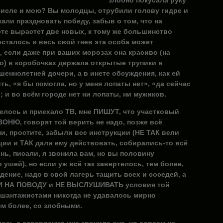
злобно покусала руку
числе и мою? Вы молодцы, отрубили голову гидре и
али праздновать победу, забыв о том, что на
те вырастет две новых, к тому же большинство
осталось и весь свой гнев эта особа может
, если даже при ваших морозах она красиво (на
о) в коробочках держала открытые трупики в
шеннолетней дочери, а в инете обсуждения, как ей
ь, «я бы помогла, но у меня лопаты нет», «да сейчас
 и во всём городе нет ни лопаты, ни мужиков.
телось и приехало ТВ, мне ПИШУТ, что участковый
ВОНЮ, говорят той верить не надо, позже всё
и, простите, забыли все инструкции (НЕ ТАК вели
ции и ТАК дали ему действовать, собирались-то всё
нь, писали, я звонила вам, но вы половину
ушей), но если уж всё так завертелось, тем более,
ение, надо в свой лагерь тащить всех и соседей, а
ТИ НА ПОВОДУ и НЕ ВЫСЛУШИВАТЬ условия той
 шантажистами никогда не удавалось мирно
ем более, со злобными.