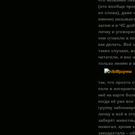
что название лек
(это вообще прос
их слова), даже 
именно называет
затем и в ЧС доб
личку и уговори
они отнесли в п
как делать. Всё 
таких случаях, 
читатели, я вас 
только пеняю в 
так, что просто 
сели в интернете
неё на карте бол
когда её уже все
группу заблокир
личку и всё в эт
заберёт животных
помогал, кроме к
закудахтали – ой,