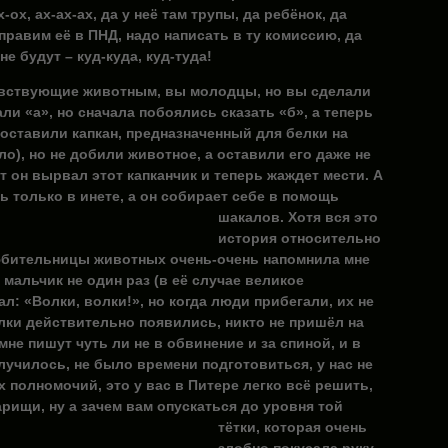
х-ох, ах-ах-ах, да у неё там трупы, да ребёнок, да
правим её в ПНД, надо написать в ту комиссию, да
не будут – куд-куда, куд-туда!
вствующие животным, вы молодцы, но вы сделали
али «а», но сначала побоялись сказать «б», а теперь
поставили капкан, предназначенный для белки на
ло), но не добили животное, а оставили его даже не
 он вырвал этот капканчик и теперь жаждет мести. А
 только в инете, а
он собирает себе в помощь
шакалов. Хотя вся это
история относительно
юбительницы животных очень-очень напомнила мне
к мальчик не один раз (в её случае великое
л: «Волки, волки!», но когда люди прибегали, их не
олки действительно появились, никто не пришёл на
не пишут чуть ли не в обвинение и за спиной, и в
олучилось, не было времени подготовиться, у нас не
 полномочий, это у вас в Питере легко всё решить,
варищи,
ну а зачем вам опускаться до уровня той
тётки, которая очень