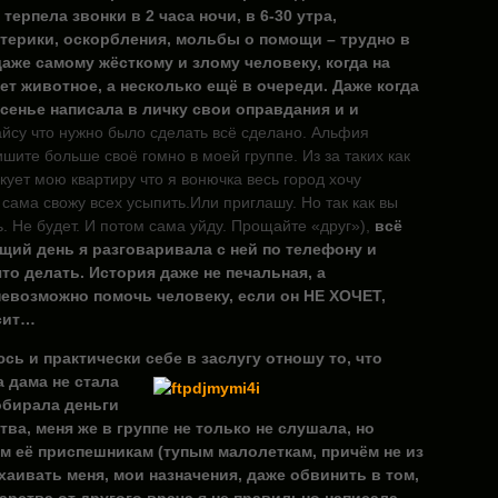
терпела звонки в 2 часа ночи, в 6-30 утра,
ерики, оскорбления, мольбы о помощи – трудно в
аже самому жёсткому и злому человеку, когда на
ет животное, а несколько ещё в очереди. Даже когда
есенье написала в личку свои оправдания и и
йсу что нужно было сделать всё сделано. Альфия
ишите больше своё гомно в моей группе. Из за таких как
акует мою квартиру что я вонючка весь город хочу
 сама свожу всех усыпить.Или приглашу. Но так как вы
ь. Не будет. И потом сама уйду. Прощайте «друг»),
всё
щий день я разговаривала с ней по телефону и
то делать. История даже не печальная, а
 невозможно помочь человеку, если он НЕ ХОЧЕТ,
сит…
сь и практически себе в заслугу отношу то, что
а дама не стала
обирала деньги
тва, меня же в группе не только не слушала, но
м её приспешникам (тупым малолеткам, причём не из
хаивать меня, мои назначения, даже обвинить в том,