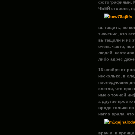
фотографиями. Ко
ЧЬЕЙ стороне, пр
вытащить, но ког
значение, что эт
вытащили и из эт
очень часто, по
людей, настаива
либо адрес даже
16 ноября от рв
несколько, в сл
последующие дни
слегли, что прак
имею точной инф
а другие просто 
вроде только по
нагло врала, что
врач и, в принци