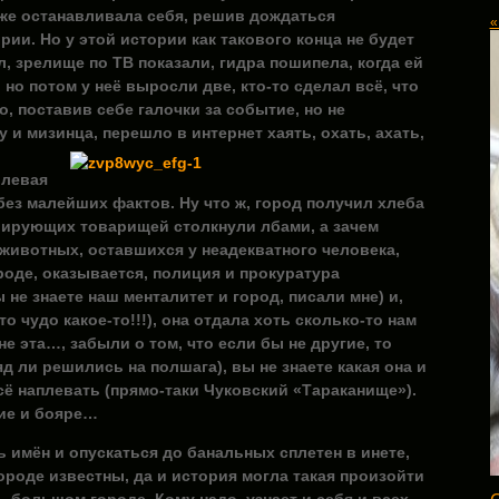
 же останавливала себя, решив дождаться
«
ии. Но у этой истории как такового конца не будет
, зрелище по ТВ показали, гидра пошипела, когда ей
 но потом у неё выросли две, кто-то сделал всё, что
, поставив себе галочки за событие, но не
у и мизинца,
перешло в интернет хаять, охать, ахать,
 левая
 без малейших фактов. Ну что ж, город получил хлеба
рирующих товарищей столкнули лбами, а зачем
 животных, оставшихся у неадекватного человека,
роде, оказывается, полиция и прокуратура
 не знаете наш менталитет и город, писали мне) и,
то чудо какое-то!!!), она отдала хоть сколько-то нам
 не эта…, забыли о том, что если бы не другие, то
 ли решились на полшага), вы не знаете какая она и
сё наплевать (прямо-таки Чуковский «Тараканище»).
кие и бояре…
 имён и опускаться до банальных сплетен в инете,
ороде известны, да и история могла такая произойти