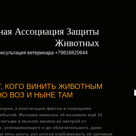
ная Ассоциация Защиты
Животных
онсультация ветеринара +79816820644
И
КРАТКОЕ ОПИСАНИЕ ПОРОД
ОБЬЯВЛЕНИЯ
КАРТА САЙТА
ВЕТЕРИНАР
Т, КОГО ВИНИТЬ ЖИВОТНЫМ
НО ВОЗ И НЫНЕ ТАМ
стория, а констатация фактов и освещение
бытий. Желание написать её возникло ещё 16
и-четыре в мыслях меняла её настрой от
, успокаивающего и до обличительного, даже
ё пять-шесть раз хотела опубликовать её срочным