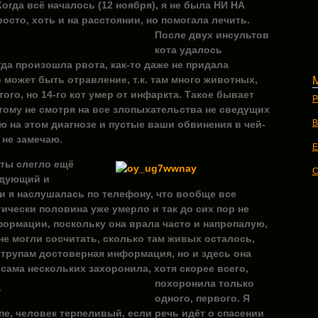
гда всё началось (12 ноября), я не была НИ НА
осто, хоть и на расстоянии, но помогала
лечить.
После двух инсультов
кота удалось
да произошла рвота, как-то даже не придала
о может быть отравление, т.к. там много животных,
ого, но 14-го кот умер от инфаркта. Такое бывает
Р
этому не смотря на все злопыхательства не сведущих
В
ю на этом диагнозе и пустые ваши обвинения в чей-
 не замечаю.
E
оты слегло ещё
C
едующий и
 я наслушалась по телефону, что вообще все
тически половина уже умерло и так до сих пор не
ормации, поскольку она врала часто и напропалую,
не могли сосчитать, сколько там живых осталось,
 трупам достоверная информация, но и здесь она
 сама нескольких захоронила, хотя скорее всего,
похоронила только
одного, первого. Я
пе, человек терпеливый, если речь идёт о спасении