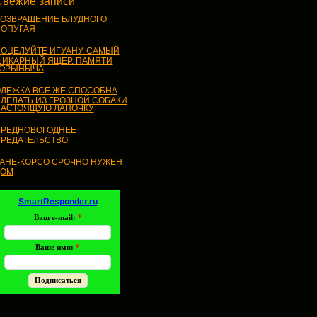
Свежие записи
ОЗВРАЩЕНИЕ БЛУДНОГО
ОПУГАЯ
ОЦЕЛУЙТЕ ИГУАНУ. САМЫЙ
ИКАРНЫЙ ЯЩЕР. ПАМЯТИ
ГОРЫНЫЧА
ДЁЖКА ВСЁ ЖЕ СПОСОБНА
ДЕЛАТЬ ИЗ ГРОЗНОЙ СОБАКИ
АСТОЯЩУЮ ЛАПОЧКУ
РЕДНОВОГОДНЕЕ
РЕДАТЕЛЬСТВО
АНЕ-КОРСО СРОЧНО НУЖЕН
ДОМ
SmartResponder.ru
Ваш e-mail:
*
Ваше имя:
*