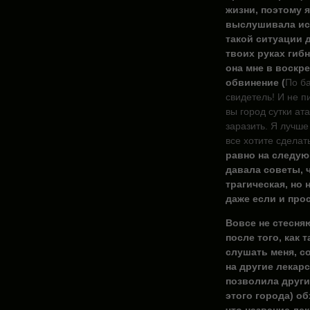
жизни, поэтому я 
выслушивала ист
такой ситуации д
твоих руках гибн
она мне в воскр
обвинение (
По ба
свидетель! И не п
вы город сутки ат
заразить. Я лучше
все хотите сделат
равно на следую
давала советы, ч
трагическая, но
даже если и про
Вовсе не стесняю
после того,
как т
слушать меня, с
на другие лекарс
позволила други
этого города) об