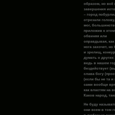
образом, но всё
завершения истор
– город побурлил
отрезали голову,
мог, большинство
приложив к этом
обвиняя
или
оправдывая, как
нога захочет, но
и зрелищ, конку
думать о других
ведь в нашем го
бездействует (вы
слава богу (прос
(если бы не та и
сами вообще вряд
как властям на в
Каков народ, та
Не буду называть
они всем в том г