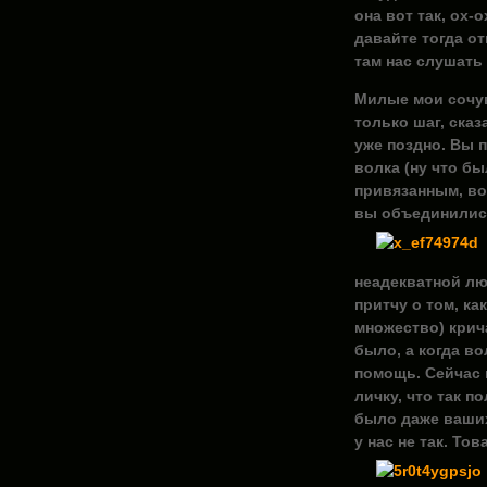
она вот так, ох-о
давайте тогда от
там нас слушать 
Милые мои сочу
только шаг, сказ
уже поздно. Вы 
волка (ну что бы
привязанным, вот
вы объединились
неадекватной л
притчу о том, ка
множество) крича
было, а когда в
помощь. Сейчас м
личку, что так п
было даже ваших
у нас не так. То