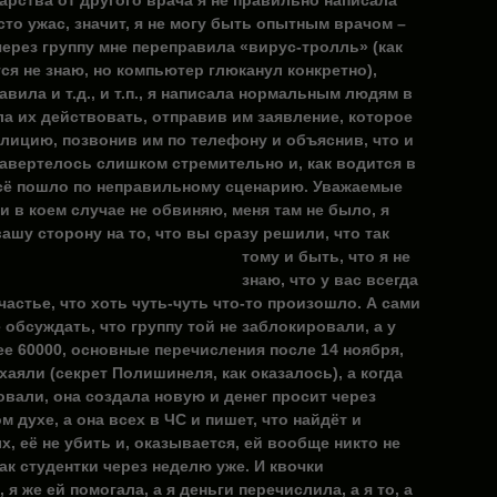
арства от другого врача я не правильно написала
то ужас, значит, я не могу быть опытным врачом –
через группу мне переправила «вирус-тролль» (как
ся не знаю, но компьютер глюканул конкретно),
авила и т.д., и т.п., я написала нормальным людям в
ла их действовать, отправив им заявление, которое
олицию, позвонив им по телефону и объяснив, что и
завертелось слишком стремительно и, как водится в
всё пошло по неправильному сценарию. Уважаемые
ни в коем случае не обвиняю, меня там не было, я
вашу сторону
на то, что вы сразу решили, что так
тому и быть, что я не
знаю, что у вас всегда
счастье, что хоть чуть-чуть что-то произошло. А сами
 обсуждать, что группу той не заблокировали, а у
ее 60000, основные перечисления после 14 ноября,
 хаяли (секрет Полишинеля, как оказалось), а когда
овали, она создала новую и денег просит через
ом духе, а она всех в ЧС и пишет, что найдёт и
, её не убить и, оказывается, ей вообще никто не
ак студентки через неделю уже. И квочки
 я же ей помогала, а я деньги перечислила, а я то, а